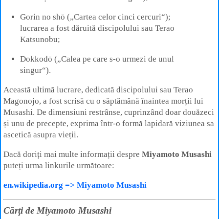
Gorin no shō („Cartea celor cinci cercuri“);
lucrarea a fost dăruită discipolului sau Terao
Katsunobu;
Dokkodō („Calea pe care s‑o urmezi de unul
singur“).
Această ultimă lucrare, dedicată discipolului sau Terao
Magonojo, a fost scrisă cu o săptămână înaintea morții lui
Musashi. De dimensiuni restrânse, cuprinzând doar douăzeci
și unu de precepte, exprima într‑o formă lapidară viziunea sa
ascetică asupra vieții.
Dacă doriți mai multe informații despre
Miyamoto Musashi
puteți urma linkurile următoare:
en.wikipedia.org => Miyamoto Musashi
Cărţi de Miyamoto Musashi