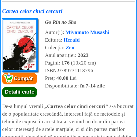
Cartea celor cinci cercuri
Go Rin no Sho
Autor(i):
Miyamoto Musashi
Editura:
Herald
Colecţia:
Zen
Anul apariţiei:
2023
Pagini:
176
(13x20 cm)
ISBN:9789731118796
Preţ:
40,00
Lei
Cumpăr
Disponibilitate:
în 7-14 zile
Detalii carte
De‑a lungul vremii
„Cartea celor cinci cercuri“
s‑a bucurat
de o popularitate crescândă, interesul față de metodele și
tehnicile expuse în acest tratat venind nu doar din partea
celor interesați de artele marțiale, ci și din partea marilor
corporații, dovedind că principiile expuse aici sunt valabile