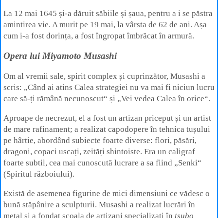
La 12 mai 1645 și‑a dăruit săbiile și șaua, pentru a i se păstra
amintirea vie. A murit pe 19 mai, la vârsta de 62 de ani. Așa
cum i-a fost dorința, a fost îngropat îmbrăcat în armură.
Opera lui Miyamoto Musashi
Om al vremii sale, spirit complex și cuprinzător, Musashi a
scris: „Când ai atins Calea strategiei nu va mai fi niciun lucru
care să‑ți rămână necunoscut“ și „Vei vedea Calea în orice“.
Aproape de necrezut, el a fost un artizan priceput și un artist
de mare rafinament; a realizat capodopere în tehnica tușului
pe hârtie, abordând subiecte foarte diverse: flori, păsări,
dragoni, copaci uscați, zeități shintoiste. Era un caligraf
foarte subtil, cea mai cunoscută lucrare a sa fiind „Senki“
(Spiritul războiului).
Există de asemenea figurine de mici dimensiuni ce vădesc o
bună stăpânire a sculpturii. Musashi a realizat lucrări în
metal și a fondat școala de artizani specializați în
tsubo