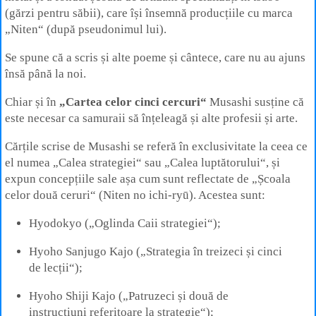
(gărzi pentru săbii), care își însemnă producțiile cu marca
„Niten“ (după pseudonimul lui).
Se spune că a scris și alte poeme și cântece, care nu au ajuns
însă până la noi.
Chiar și în
„Cartea celor cinci cercuri“
Musashi susține că
este necesar ca samuraii să înțeleagă și alte profesii și arte.
Cărțile scrise de Musashi se referă în exclusivitate la ceea ce
el numea „Calea strategiei“ sau „Calea luptătorului“, și
expun concepțiile sale așa cum sunt reflectate de „Școala
celor două ceruri“ (Niten no ichi-ryū). Acestea sunt:
Hyodokyo („Oglinda Caii strategiei“);
Hyoho Sanjugo Kajo („Strategia în treizeci și cinci
de lecții“);
Hyoho Shiji Kajo („Patruzeci și două de
instrucțiuni referitoare la strategie“);