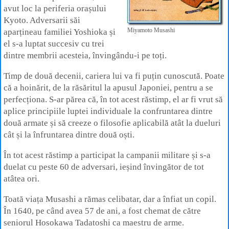
avut loc la periferia orașului
Kyoto. Adversarii săi
Miyamoto Musashi
aparțineau familiei Yoshioka și
el s-a luptat succesiv cu trei
dintre membrii acesteia, învingându‑i pe toți.
Timp de două decenii, cariera lui va fi puțin cunoscută. Poate
că a hoinărit, de la răsăritul la apusul Japoniei, pentru a se
perfecționa. S-ar părea că, în tot acest răstimp, el ar fi vrut să
aplice principiile luptei individuale la confruntarea dintre
două armate și să creeze o filosofie aplicabilă atât la dueluri
cât și la înfruntarea dintre două oști.
În tot acest răstimp a participat la campanii militare și s-a
duelat cu peste 60 de adversari, ieșind învingător de tot
atâtea ori.
Toată viața Musashi a rămas celibatar, dar a înfiat un copil.
În 1640, pe când avea 57 de ani, a fost chemat de către
seniorul Hosokawa Tadatoshi ca maestru de arme.