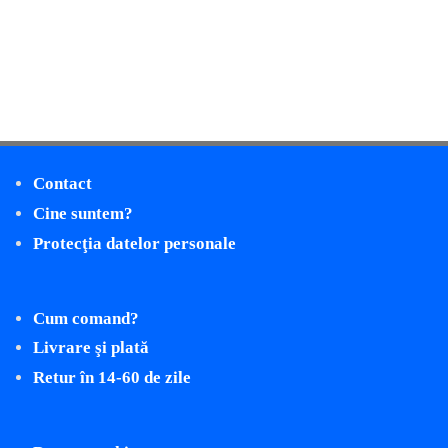
Contact
Cine suntem?
Protecţia datelor personale
Cum comand?
Livrare şi plată
Retur în 14-60 de zile