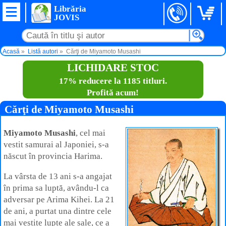
Librăria
JOVIS
Acasă
Listă autori
Cărţi de Miyamoto Musashi
LICHIDARE STOC
17% reducere la 1185 titluri.
Profită acum!
Cărţi de Miyamoto Musashi
Miyamoto Musashi
, cel mai
vestit samurai al Japoniei, s‑a
născut în provincia Harima.
La vârsta de 13 ani s-a angajat
în prima sa luptă, avându‑l ca
adversar pe Arima Kihei. La 21
de ani, a purtat una dintre cele
mai vestite lupte ale sale, ce a