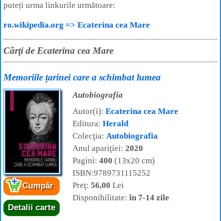
puteți urma linkurile următoare:
ro.wikipedia.org => Ecaterina cea Mare
Cărţi de Ecaterina cea Mare
Memoriile țarinei care a schimbat lumea
Autobiografia
Autor(i):
Ecaterina cea Mare
Editura:
Herald
Colecţia:
Autobiografia
Anul apariţiei:
2020
Pagini:
400
(13x20 cm)
ISBN:9789731115252
Preţ:
56,00
Lei
Cumpăr
Disponibilitate:
în 7-14 zile
Detalii carte