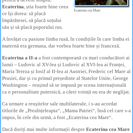
Ecaterina
, știa foarte bine ceea
Ecaterina cea Mare
ce își dorea: să placă
împărătesei, să placă soțului
său și să placă poporului rus.
A învățat cu pasiune limba rusă, în condițiile în care limba ei
maternă era germana, dar vorbea foarte bine și franceză.
Ecaterina a II-a
a fost contemporană cu mari conducători ai
lumii ‒ Ludovic al XV-lea și Ludovic al XVI-lea ai Franței,
Maria Tereza și Iosif al II-lea ai Austriei, Frederic cel Mare al
Prusiei, dar și cu primul președinte al Statelor Unite, George
Washington – reușind să se impună pe scena internațională
ca o personalitate puternică, a cărei voință nu era de neglijat.
Ca urmare a reușitelor sale multilaterale, i s-au acordat
titlurile de „Preaînțeleapta“, „Mama Patriei“, însă cel care s-a
impus, în cele din urmă, a fost „Ecaterina cea Mare“.
Dacă doriți mai multe informații despre
Ecaterina cea Mare