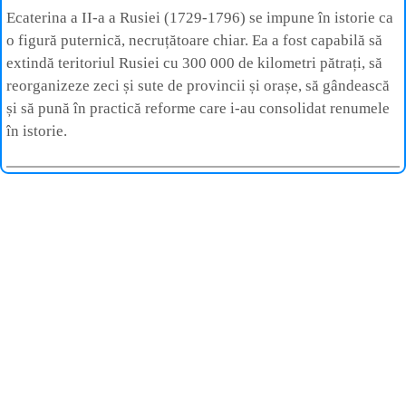
Ecaterina a II-a a Rusiei (1729-1796) se impune în istorie ca
o figură puternică, necruțătoare chiar. Ea a fost capabilă să
extindă teritoriul Rusiei cu 300 000 de kilometri pătrați, să
reorganizeze zeci și sute de provincii și orașe, să gândească
și să pună în practică reforme care i-au consolidat renumele
în istorie.