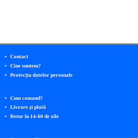
Contact
Cine suntem?
Protecţia datelor personale
Cum comand?
Livrare şi plată
Retur în 14-60 de zile