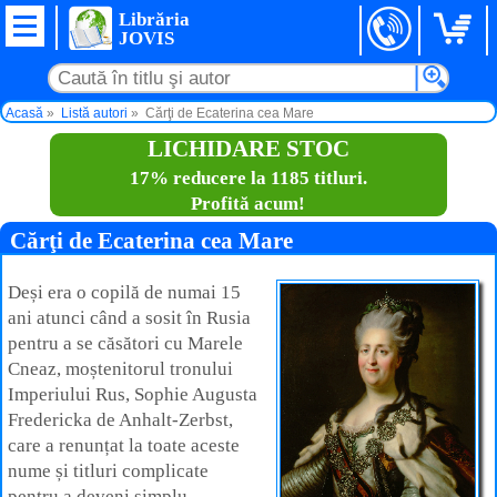
Librăria
JOVIS
Acasă
Listă autori
Cărţi de Ecaterina cea Mare
LICHIDARE STOC
17% reducere la 1185 titluri.
Profită acum!
Cărţi de Ecaterina cea Mare
Deși era o copilă de numai 15
ani atunci când a sosit în Rusia
pentru a se căsători cu Marele
Cneaz, moștenitorul tronului
Imperiului Rus, Sophie Augusta
Fredericka de Anhalt-Zerbst,
care a renunțat la toate aceste
nume și titluri complicate
pentru a deveni simplu,