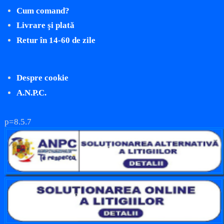
Cum comand?
Livrare şi plată
Retur în 14-60 de zile
Despre cookie
A.N.P.C.
p=8.5.7