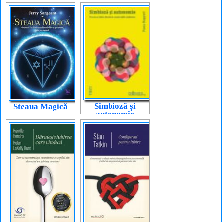
Simbioză și
Steaua Magică
autonomie