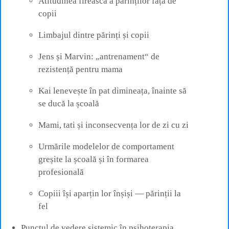
Atitudinea firească a părinților față de
copii
Limbajul dintre părinți și copii
Jens și Marvin: „antrenament“ de
rezistență pentru mama
Kai lenevește în pat dimineața, înainte să
se ducă la școală
Mami, tati și inconsecvența lor de zi cu zi
Urmările modelelor de comportament
greșite la școală și în formarea
profesională
Copiii își aparțin lor înșiși — părinții la
fel
Punctul de vedere sistemic în psihoterapia