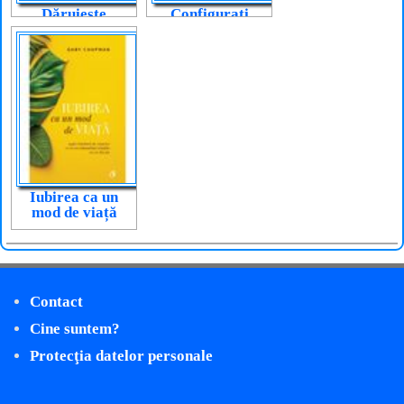
Dăruiește
Configurați
iubirea care
pentru iubire
vindecă
Iubirea ca un
mod de viață
Contact
Cine suntem?
Protecţia datelor personale