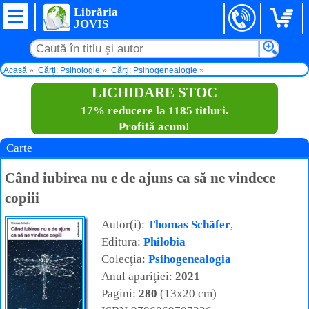
Librăria
JOVIS
Acasă
Cărți: Psihologie
Cărți: Psihogenealogie
Când iubirea nu e de ajuns ca să ne vindece copiii
LICHIDARE STOC
17% reducere la 1185 titluri.
Profită acum!
Carte
Când iubirea nu e de ajuns ca să ne vindece
copiii
Autor(i):
Thomas Schäfer
,
Editura:
Philobia
Colecţia:
Psihogenealogia
Anul apariţiei:
2021
Pagini:
280
(13x20 cm)