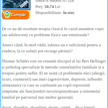
ISBN:9786069707326
Preţ:
50,74
Lei
Cartea:
Când iubirea nu e de ajuns ca să ne
Disponibilitate:
în stoc
Cumpăr
vindece copiii
Autor:
Thomas Schäfer,
Editura:
Philobia
De ce nu dă rezultate terapia clasică în cazul anumitor copii
sau adolescenți cu probleme fizice sau emoționale?
Atunci când, în mod vădit, iubirea nu e suficientă pentru a
vindeca, la ce soluții pot recurge părinții?
Thomas Schäfer este un renumit discipol al lui Bert Hellinger
și psiholog specializat în metoda constelațiilor familiale și a
terapiei pentru suflet. El ne arată că problemele mici (alergii,
ticuri, coșmaruri) sau mari (agresivitate, depresie, tulburări
alimentare) cu care se confruntă un copil reprezintă
simptome ale funcționării necorespunzătoare a sistemului
familial pe parcursul mai multor generații.
Avort, abandon, alcoolism, incest, crimă… de-a lungul