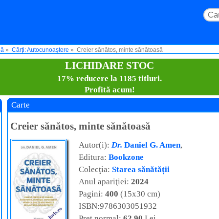
lă
Cărți: Autocunoaștere
Creier sănătos, minte sănătoasă
LICHIDARE STOC
17% reducere la 1185 titluri.
Profită acum!
Carte
Creier sănătos, minte sănătoasă
Autor(i):
Dr.
Daniel G. Amen
,
Editura:
Bookzone
Colecţia:
Starea sănătății
Anul apariţiei:
2024
Pagini:
400
(15x30 cm)
ISBN:9786303051932
Preţ normal:
62,90
Lei