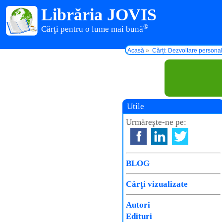
Librăria JOVIS
®
Cărţi pentru o lume mai bună
Acasă
Cărți: Dezvoltare persona
Utile
Urmăreşte-ne pe:
BLOG
Cărţi vizualizate
Autori
Edituri