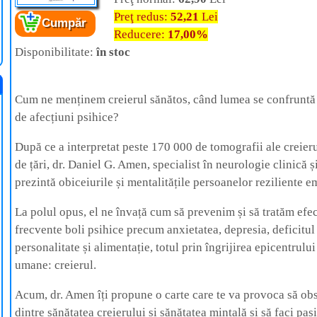
Preţ redus:
52,21
Lei
Cumpăr
Reducere:
17,00%
Cartea:
Creier sănătos, minte sănătoasă
Autor:
Dr.
Daniel G. Amen,
Disponibilitate:
în stoc
Editura:
Bookzone
Cum ne menținem creierul sănătos, când lumea se confruntă
de afecțiuni psihice?
După ce a interpretat peste 170 000 de tomografii ale creier
de țări, dr. Daniel G. Amen, specialist în neurologie clinică ș
prezintă obiceiurile și mentalitățile persoanelor reziliente e
La polul opus, el ne învață cum să prevenim și să tratăm efec
frecvente boli psihice precum anxietatea, depresia, deficitul 
personalitate și alimentație, totul prin îngrijirea epicentrului
umane: creierul.
Acum, dr. Amen îți propune o carte care te va provoca să obs
dintre sănătatea creierului și sănătatea mintală și să faci paș