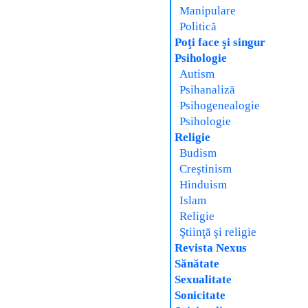
Manipulare
Politică
Poţi face şi singur
Psihologie
Autism
Psihanaliză
Psihogenealogie
Psihologie
Religie
Budism
Creştinism
Hinduism
Islam
Religie
Ştiinţă şi religie
Revista Nexus
Sănătate
Sexualitate
Sonicitate