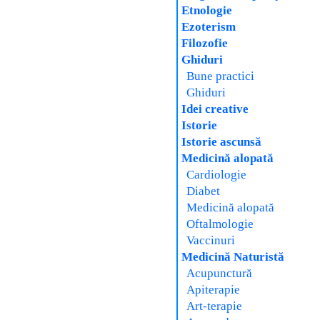
Etnologie
Ezoterism
Filozofie
Ghiduri
Bune practici
Ghiduri
Idei creative
Istorie
Istorie ascunsă
Medicină alopată
Cardiologie
Diabet
Medicină alopată
Oftalmologie
Vaccinuri
Medicină Naturistă
Acupunctură
Apiterapie
Art-terapie