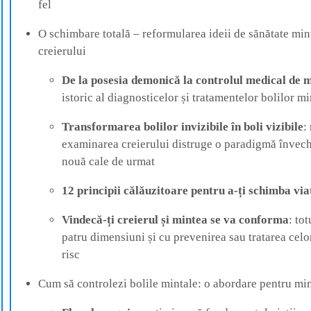
fel
O schimbare totală – reformularea ideii de sănătate mint
creierului
De la posesia demonică la controlul medical de 
istoric al diagnosticelor și tratamentelor bolilor mi
Transformarea bolilor invizibile în boli vizibile
:
examinarea creierului distruge o paradigmă învechi
nouă cale de urmat
12 principii călăuzitoare pentru a-ți schimba via
Vindecă-ți creierul și mintea se va conforma
: to
patru dimensiuni și cu prevenirea sau tratarea celo
risc
Cum să controlezi bolile mintale: o abordare pentru minț