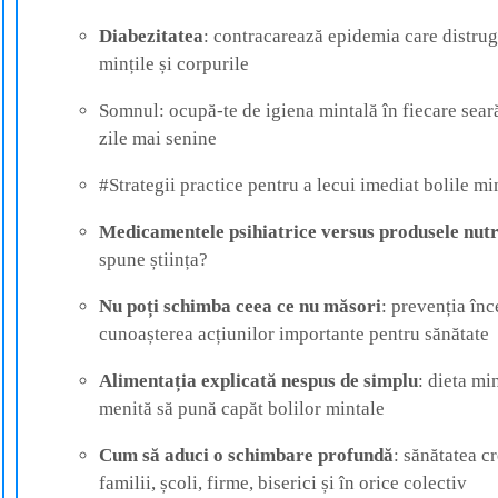
Diabezitatea
: contracarează epidemia care distrug
mințile și corpurile
Somnul: ocupă-te de igiena mintală în fiecare sear
zile mai senine
#Strategii practice pentru a lecui imediat bolile mi
Medicamentele psihiatrice versus produsele nut
spune știința?
Nu poți schimba ceea ce nu măsori
: prevenția înc
cunoașterea acțiunilor importante pentru sănătate
Alimentația explicată nespus de simplu
: dieta min
menită să pună capăt bolilor mintale
Cum să aduci o schimbare profundă
: sănătatea cr
familii, școli, firme, biserici și în orice colectiv