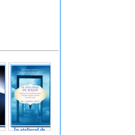
În atelierul de
magie