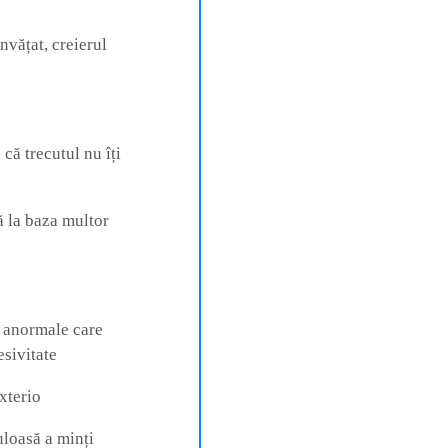
învățat, creierul
 că trecutul nu îți
ă la baza multor
ce anormale care
esivitate
exterio
uloasă a minți