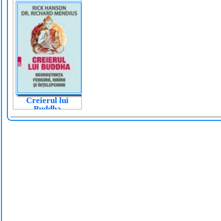
creierului
înțelesul tutur
Creierul lui
Buddha