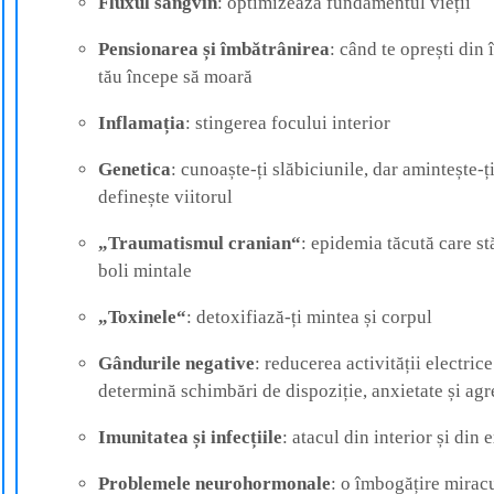
Fluxul sangvin
: optimizează fundamentul vieții
Pensionarea și îmbătrânirea
: când te oprești din 
tău începe să moară
Inflamația
: stingerea focului interior
Genetica
: cunoaște-ți slăbiciunile, dar amintește-ți
definește viitorul
„Traumatismul cranian“
: epidemia tăcută care st
boli mintale
„Toxinele“
: detoxifiază-ți mintea și corpul
Gândurile negative
: reducerea activității electri
determină schimbări de dispoziție, anxietate și agr
Imunitatea și infecțiile
: atacul din interior și din 
Problemele neurohormonale
: o îmbogățire mirac