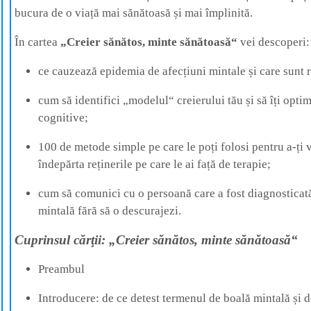
bucura de o viață mai sănătoasă și mai împlinită.
În cartea
„Creier sănătos, minte sănătoasă“
vei descoperi:
ce cauzează epidemia de afecțiuni mintale și care sunt 
cum să identifici „modelul“ creierului tău și să îți opti
cognitive;
100 de metode simple pe care le poți folosi pentru a-ți 
îndepărta reținerile pe care le ai față de terapie;
cum să comunici cu o persoană care a fost diagnosticat
mintală fără să o descurajezi.
Cuprinsul cărţii: „Creier sănătos, minte sănătoasă“
Preambul
Introducere: de ce detest termenul de boală mintală și de