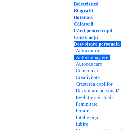
Beletristică
Biografii
Botanică
Călătorii
Cărţi pentru copii
Construcţii
Dezvoltare personală
Autocontrol
Autocunoaştere
Autoeducare
Comunicare
Creativitate
Creşterea copiilor
Dezvoltare personală
Evoluţie spirituală
Feminitate
Iertare
Inteligenţă
Iubire