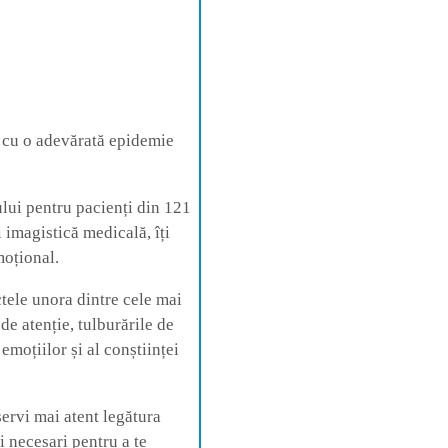
 cu o adevărată epidemie
ului pentru pacienți din 121
i imagistică medicală, îți
moțional.
tele unora dintre cele mai
de atenție, tulburările de
 emoțiilor și al conștiinței
ervi mai atent legătura
ii necesari pentru a te