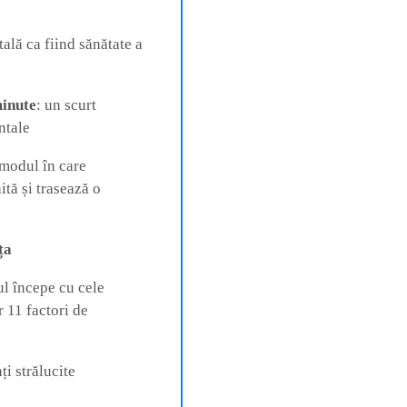
ală ca fiind sănătate a
minute
: un scurt
ntale
 modul în care
tă și trasează o
ța
tul începe cu cele
r 11 factori de
i strălucite