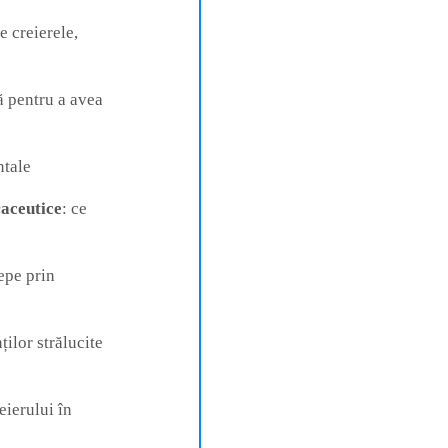
e creierele,
ă pentru a avea
ntale
raceutice
: ce
epe prin
ților strălucite
eierului în