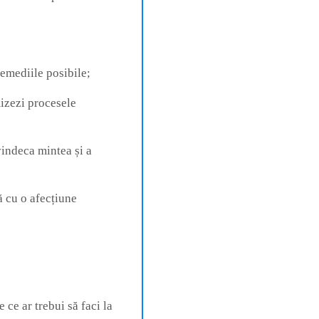
remediile posibile;
mizezi procesele
vindeca mintea și a
ă cu o afecțiune
 ce ar trebui să faci la