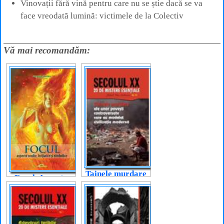
Vinovații fără vină pentru care nu se știe dacă se va
face vreodată lumină: victimele de la Colectiv
Vă mai recomandăm:
Tainele murdare
Focul. Aspecte
ale unor povești
oculte, inițiatice
controversate
și simbolice
care au modelat
civilizația
modernă