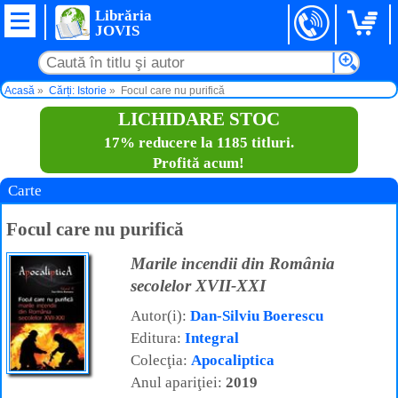
Librăria
JOVIS
Acasă
Cărți: Istorie
Focul care nu purifică
LICHIDARE STOC
17% reducere la 1185 titluri.
Profită acum!
Carte
Focul care nu purifică
Marile incendii din România
secolelor XVII-XXI
Autor(i):
Dan-Silviu Boerescu
Editura:
Integral
Colecţia:
Apocaliptica
Anul apariţiei:
2019