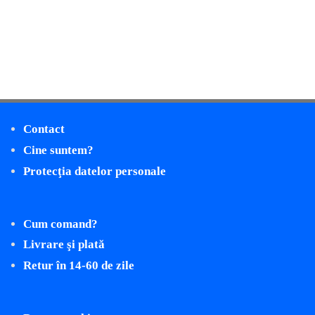
Contact
Cine suntem?
Protecţia datelor personale
Cum comand?
Livrare şi plată
Retur în 14-60 de zile