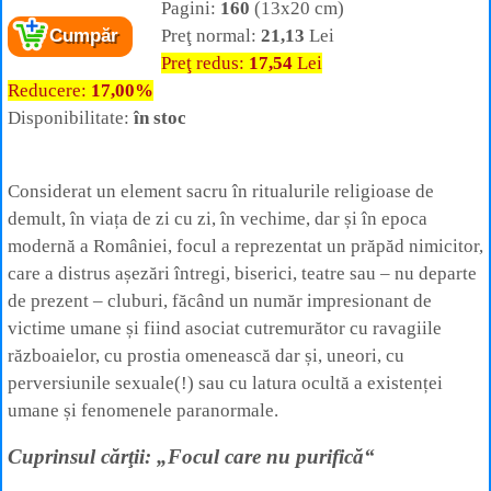
Pagini:
160
(13x20 cm)
Preţ normal:
21,13
Lei
Cumpăr
Preţ redus:
17,54
Lei
Reducere:
17,00%
Disponibilitate:
în stoc
Considerat un element sacru în ritualurile religioase de
demult, în viața de zi cu zi, în vechime, dar și în epoca
modernă a României, focul a reprezentat un prăpăd nimicitor,
care a distrus așezări întregi, biserici, teatre sau – nu departe
de prezent – cluburi, făcând un număr impresionant de
victime umane și fiind asociat cutremurător cu ravagiile
războaielor, cu prostia omenească dar și, uneori, cu
perversiunile sexuale(!) sau cu latura ocultă a existenței
umane și fenomenele paranormale.
Cuprinsul cărţii: „Focul care nu purifică“