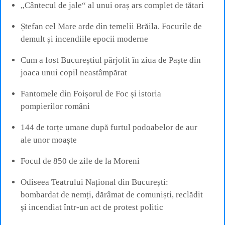
„Cântecul de jale“ al unui oraș ars complet de tătari
Ștefan cel Mare arde din temelii Brăila. Focurile de
demult și incendiile epocii moderne
Cum a fost Bucureștiul pârjolit în ziua de Paște din
joaca unui copil neastâmpărat
Fantomele din Foișorul de Foc și istoria
pompierilor români
144 de torțe umane după furtul podoabelor de aur
ale unor moaște
Focul de 850 de zile de la Moreni
Odiseea Teatrului Național din București:
bombardat de nemți, dărâmat de comuniști, reclădit
și incendiat într-un act de protest politic