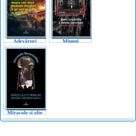
Adevăruri
Minuni
teribile despre
inexplicabile și
cele două
blesteme
Războaie
îngrozitoare
Mondiale și cei
care ne-au
care au stat în
influențat istoria
spatele lor
Miracole și alte
întâmplări
incredibile din
istoria capitalei