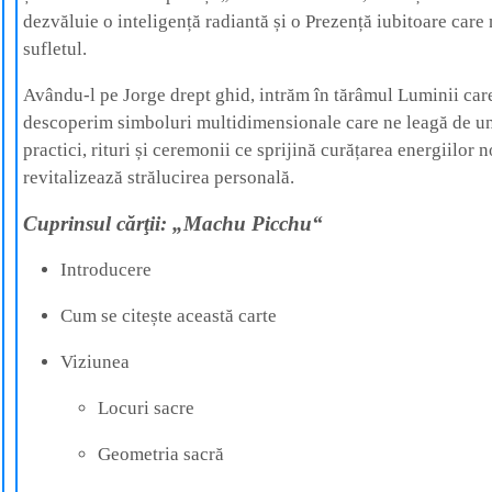
dezvăluie o inteligență radiantă și o Prezență iubitoare care 
sufletul.
Avându-l pe Jorge drept ghid, intrăm în tărâmul Luminii car
descoperim simboluri multidimensionale care ne leagă de un
practici, rituri și ceremonii ce sprijină curățarea energiilor n
revitalizează strălucirea personală.
Cuprinsul cărţii: „Machu Picchu“
Introducere
Cum se citește această carte
Viziunea
Locuri sacre
Geometria sacră