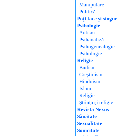
Manipulare
Politică
Poţi face şi singur
Psihologie
Autism
Psihanaliză
Psihogenealogie
Psihologie
Religie
Budism
Creştinism
Hinduism
Islam
Religie
Ştiinţă şi religie
Revista Nexus
Sănătate
Sexualitate
Sonicitate