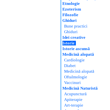
Etnologie
Ezoterism
Filozofie
Ghiduri
Bune practici
Ghiduri
Idei creative
Istorie
Istorie ascunsă
Medicină alopată
Cardiologie
Diabet
Medicină alopată
Oftalmologie
Vaccinuri
Medicină Naturistă
Acupunctură
Apiterapie
Art-terapie