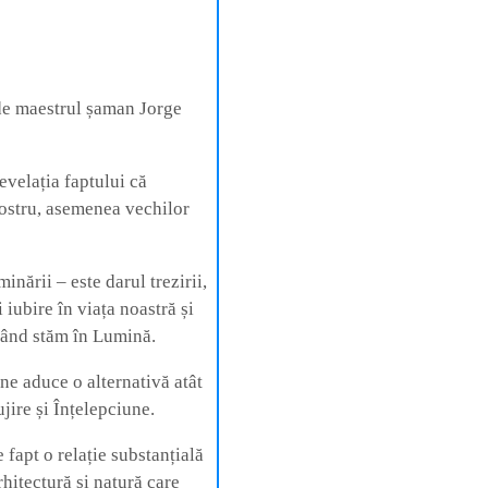
de maestrul șaman Jorge
revelația faptului că
nostru, asemenea vechilor
nării – este darul trezirii,
 iubire în viața noastră și
 când stăm în Lumină.
ne aduce o alternativă atât
jire și Înțelepciune.
 fapt o relație substanțială
arhitectură și natură care