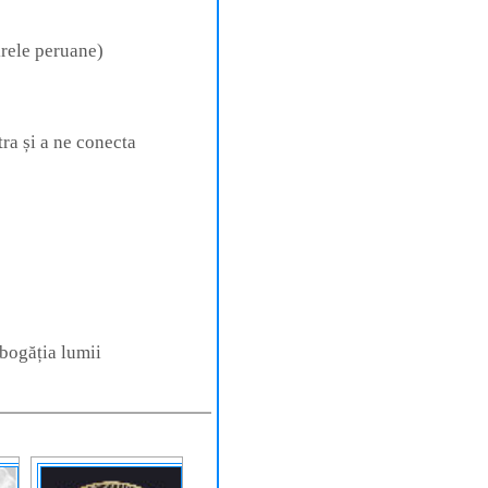
krele peruane)
tra și a ne conecta
 bogăția lumii