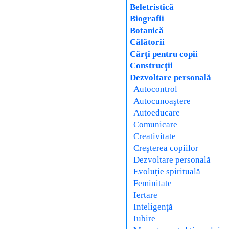
Beletristică
Biografii
Botanică
Călătorii
Cărţi pentru copii
Construcţii
Dezvoltare personală
Autocontrol
Autocunoaştere
Autoeducare
Comunicare
Creativitate
Creşterea copiilor
Dezvoltare personală
Evoluţie spirituală
Feminitate
Iertare
Inteligenţă
Iubire