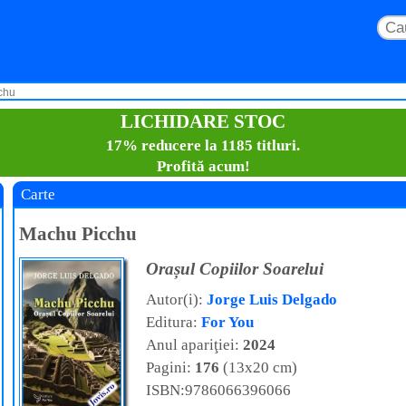
chu
LICHIDARE STOC
17% reducere la 1185 titluri.
Profită acum!
Carte
Machu Picchu
Orașul Copiilor Soarelui
Autor(i):
Jorge Luis Delgado
Editura:
For You
Anul apariţiei:
2024
Pagini:
176
(13x20 cm)
ISBN:9786066396066