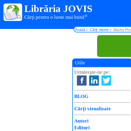
Librăria JOVIS
®
Cărţi pentru o lume mai bună
Acasă
Cărți: Istorie
Machu Pic
Utile
Urmăreşte-ne pe:
BLOG
Cărţi vizualizate
Autori
Edituri