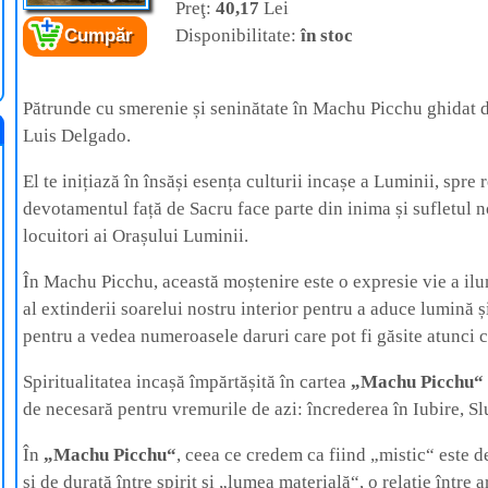
Preţ:
40,17
Lei
Disponibilitate:
în stoc
Cumpăr
Cartea:
Machu Picchu
– Orașul Copiilor
Soarelui
Autor:
Jorge Luis Delgado
Editura:
For You
Pătrunde cu smerenie și seninătate în Machu Picchu ghidat 
Luis Delgado.
El te inițiază în însăși esența culturii incașe a Luminii, spre 
devotamentul față de Sacru face parte din inima și sufletul 
locuitori ai Orașului Luminii.
În Machu Picchu, această moștenire este o expresie vie a ilumi
al extinderii soarelui nostru interior pentru a aduce lumină și
pentru a vedea numeroasele daruri care pot fi găsite atunci
Spiritualitatea incașă împărtășită în cartea
„Machu Picchu“
de necesară pentru vremurile de azi: încrederea în Iubire, Slu
În
„Machu Picchu“
, ceea ce credem ca fiind „mistic“ este de
și de durată între spirit și „lumea materială“, o relație între 