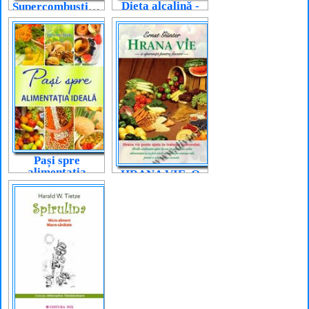
Dieta alcalină -
Supercombustibil
Formula
sănătății
perfecte
Pași spre
alimentația
HRANA VIE. O
ideală
speranță pentru
fiecare