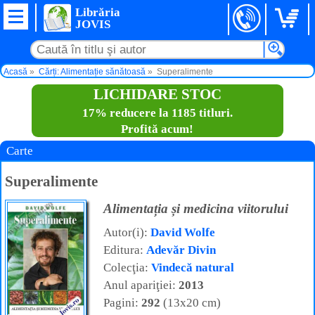
Librăria
JOVIS
Acasă
Cărți: Alimentație sănătoasă
Superalimente
LICHIDARE STOC
17% reducere la 1185 titluri.
Profită acum!
Carte
Superalimente
Alimentația și medicina viitorului
Autor(i):
David Wolfe
Editura:
Adevăr Divin
Colecţia:
Vindecă natural
Anul apariţiei:
2013
Pagini:
292
(13x20 cm)