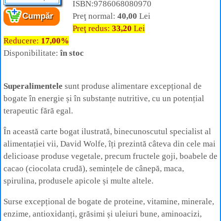
ISBN:9786068080970
Preţ normal:
40,00
Lei
Cumpăr
Cartea:
Superalimente
– Alimentația și
Preţ redus:
33,20
Lei
medicina viitorului
Autor:
David Wolfe
Reducere:
17,00%
Editura:
Adevăr Divin
Disponibilitate:
în stoc
Superalimentele
sunt produse alimentare excepțional de
bogate în energie și în substanțe nutritive, cu un potențial
terapeutic fără egal.
În această carte bogat ilustrată, binecunoscutul specialist al
alimentației vii, David Wolfe, îți prezintă câteva din cele mai
delicioase produse vegetale, precum fructele goji, boabele de
cacao (ciocolata crudă), semințele de cânepă, maca,
spirulina, produsele apicole și multe altele.
Surse excepțional de bogate de proteine, vitamine, minerale,
enzime, antioxidanți, grăsimi și uleiuri bune, aminoacizi,