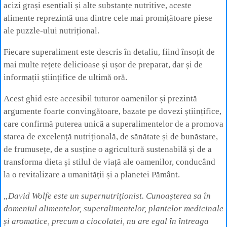
acizi grași esențiali și alte substanțe nutritive, aceste
alimente reprezintă una dintre cele mai promițătoare piese
ale puzzle-ului nutrițional.
Fiecare superaliment este descris în detaliu, fiind însoțit de
mai multe rețete delicioase și ușor de preparat, dar și de
informații științifice de ultimă oră.
Acest ghid este accesibil tuturor oamenilor și prezintă
argumente foarte convingătoare, bazate pe dovezi științifice,
care confirmă puterea unică a superalimentelor de a promova
starea de excelență nutrițională, de sănătate și de bunăstare,
de frumusețe, de a susține o agricultură sustenabilă și de a
transforma dieta și stilul de viață ale oamenilor, conducând
la o revitalizare a umanității și a planetei Pământ.
„David Wolfe este un supernutriționist. Cunoașterea sa în
domeniul alimentelor, superalimentelor, plantelor medicinale
și aromatice, precum a ciocolatei, nu are egal în întreaga