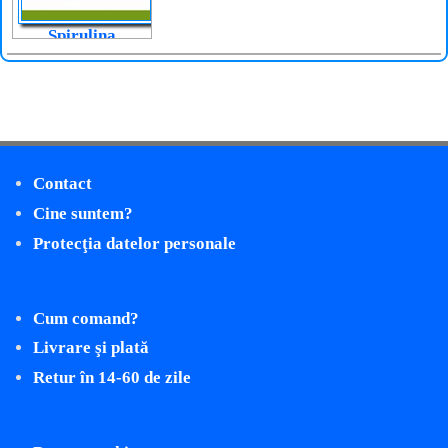
Spirulina
Contact
Cine suntem?
Protecţia datelor personale
Cum comand?
Livrare şi plată
Retur în 14-60 de zile