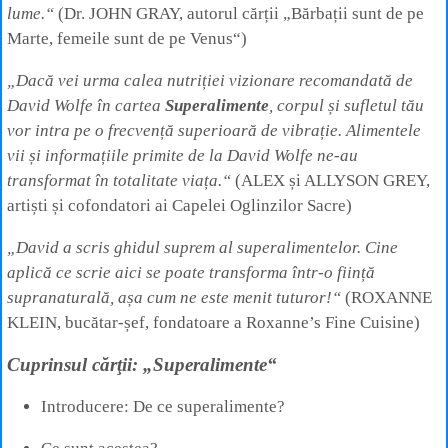
lume.“
(Dr. JOHN GRAY, autorul cărții „Bărbații sunt de pe
Marte, femeile sunt de pe Venus“)
„Dacă vei urma calea nutriției vizionare recomandată de
David Wolfe în cartea
Superalimente
, corpul și sufletul tău
vor intra pe o frecvență superioară de vibrație. Alimentele
vii și informațiile primite de la David Wolfe ne-au
transformat în totalitate viața.“
(ALEX și ALLYSON GREY,
artiști și cofondatori ai Capelei Oglinzilor Sacre)
„David a scris ghidul suprem al superalimentelor. Cine
aplică ce scrie aici se poate transforma într-o ființă
supranaturală, așa cum ne este menit tuturor!“
(ROXANNE
KLEIN, bucătar-șef, fondatoare a Roxanne’s Fine Cuisine)
Cuprinsul cărţii: „Superalimente“
Introducere: De ce superalimente?