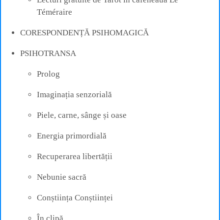
Téméraire
CORESPONDENȚĂ PSIHOMAGICĂ
PSIHOTRANSA
Prolog
Imaginația senzorială
Piele, carne, sânge și oase
Energia primordială
Recuperarea libertății
Nebunie sacră
Conștiința Conștiinței
În clipă