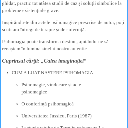
ghidat, practic tot atâtea studii de caz și soluții simbolice la
probleme existențiale grave.
Inspirându-te din actele psihomagice prescrise de autor, poți
scuti ani întregi de terapie și de suferință.
Psihomagia poate transforma destine, ajutându-ne să
renaștem în lumina sinelui nostru autentic.
Cuprinsul cărţii: „Calea imaginației“
CUM A LUAT NAȘTERE PSIHOMAGIA
Psihomagie, vindecare și acte
psihomagice
O conferință psihomagică
Universitatea Jussieu, Paris (1987)
Lecturi gratuite de Tarot în cafeneaua Le