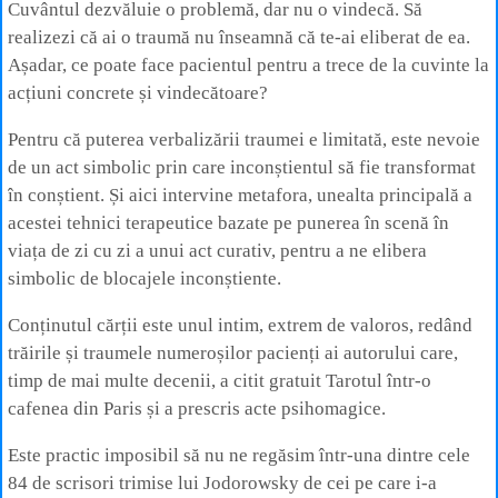
Cuvântul dezvăluie o problemă, dar nu o vindecă. Să
realizezi că ai o traumă nu înseamnă că te-ai eliberat de ea.
Așadar, ce poate face pacientul pentru a trece de la cuvinte la
acțiuni concrete și vindecătoare?
Pentru că puterea verbalizării traumei e limitată, este nevoie
de un act simbolic prin care inconștientul să fie transformat
în conștient. Și aici intervine metafora, unealta principală a
acestei tehnici terapeutice bazate pe punerea în scenă în
viața de zi cu zi a unui act curativ, pentru a ne elibera
simbolic de blocajele inconștiente.
Conținutul cărții este unul intim, extrem de valoros, redând
trăirile și traumele numeroșilor pacienți ai autorului care,
timp de mai multe decenii, a citit gratuit Tarotul într-o
cafenea din Paris și a prescris acte psihomagice.
Este practic imposibil să nu ne regăsim într-una dintre cele
84 de scrisori trimise lui Jodorowsky de cei pe care i-a