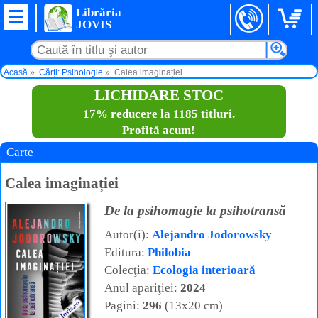
Librăria
JOVIS
Acasă
Cărți: Psihologie
Calea imaginației
LICHIDARE STOC
17% reducere la 1185 titluri.
Profită acum!
Carte
Calea imaginației
De la psihomagie la psihotransă
Autor(i):
Alejandro Jodorowsky
Editura:
Philobia
Colecţia:
Ecologia interioară
Anul apariţiei:
2024
Pagini:
296
(13x20 cm)