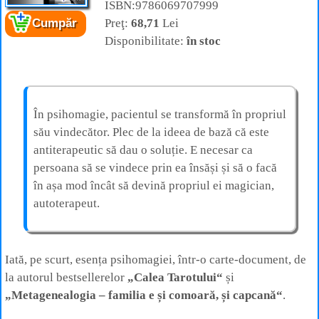
ISBN:9786069707999
Preţ:
68,71
Lei
Cumpăr
Cartea:
Calea imaginației
– De la psihomagie
Disponibilitate:
în stoc
la psihotransă
Autor:
Alejandro Jodorowsky
Editura:
Philobia
În psihomagie, pacientul se transformă în propriul
său vindecător. Plec de la ideea de bază că este
antiterapeutic să dau o soluție. E necesar ca
persoana să se vindece prin ea însăși și să o facă
în așa mod încât să devină propriul ei magician,
autoterapeut.
Iată, pe scurt, esența psihomagiei, într-o carte-document, de
la autorul bestsellerelor
„Calea Tarotului“
și
„Metagenealogia – familia e și comoară, și capcană“
.