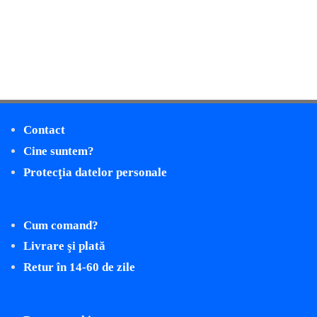
Contact
Cine suntem?
Protecţia datelor personale
Cum comand?
Livrare şi plată
Retur în 14-60 de zile