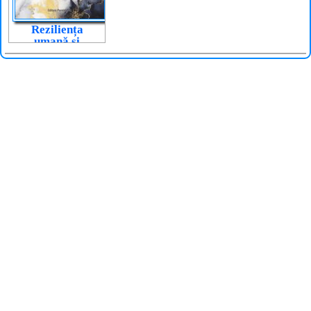
Reziliența
umană și
vindecarea
traumei