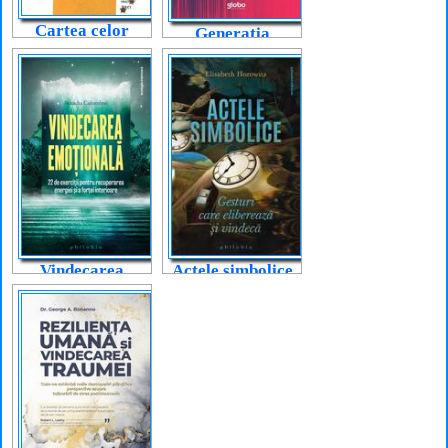
Cartea celor
Generația
supradotați
dopaminei
Vindecarea
Actele simbolice
emoțională