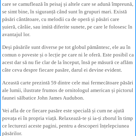
care se camuflează în peisaj și altele care se adună împreună,
se simt bine, în siguranță când sunt în grupuri mari. Există
păsări cântătoare, cu melodii ca de operă și păsări care
șuieră, cârâie, sau imită diferite sunete, pe care le folosesc în
avantajul lor.
Deși păsările sunt diverse pe tot globul pământesc, ele au în
comun o poveste și o lecție pe care ni le oferă. Este posibil ca
acest dar să nu fie clar de la început, însă pe măsură ce aflăm
câte ceva despre fiecare pasăre, darul ei devine evident.
Această carte prezintă 59 dintre cele mai fermecătoare păsări
ale lumii, ilustrate frumos de ornitologul american și pictorul
faunei sălbatice John James Audubon.
Vei afla de ce fiecare pasăre este specială și cum ne ajută
povața ei în propria viață. Relaxează-te și ia-ți zborul în timp
ce lecturezi aceste pagini, pentru a descoperi înțelepciunea
păsărilor.