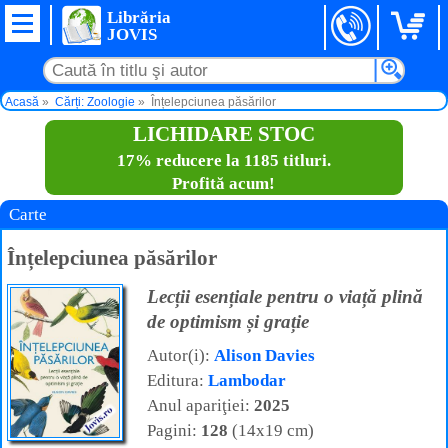
Librăria
JOVIS
Acasă
Cărți: Zoologie
Înțelepciunea păsărilor
LICHIDARE STOC
17% reducere la 1185 titluri.
Profită acum!
Carte
Înțelepciunea păsărilor
Lecții esențiale pentru o viață plină
de optimism și grație
Autor(i):
Alison Davies
Editura:
Lambodar
Anul apariţiei:
2025
Pagini:
128
(14x19 cm)