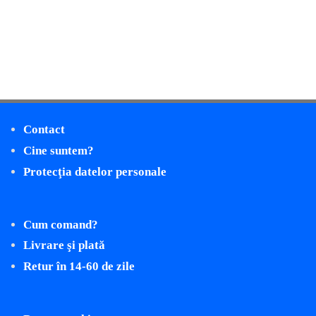
Contact
Cine suntem?
Protecţia datelor personale
Cum comand?
Livrare şi plată
Retur în 14-60 de zile