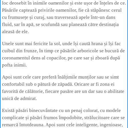
loc deosebit în inimile oamenilor și este ușor de înțeles de ce.
Păsările captează privirile oamenilor, fie că stăpânesc cerul
cu frumusețe și curaj, sau traversează apele într-un dans
fluid, sar în apă, se scufundă sau planează către destinația
aleasă de ele.
Unele sunt mai fericite la sol, unde își caută hrana și își fac
cuibul din frunze, în timp ce păsările arboricole se bucură de
coronamentul dens al copacilor, pe care sar și zboară după
pofta inimii.
Apoi sunt cele care preferă înălțimile munților sau se simt
confortabil sub o pătură de zăpadă. Oricare ar fi zona ei
favorită de călătorie, fiecare pasăre are un dar sau o abilitate
unică de admirat.
Există păsări binecuvântate cu un penaj colorat, cu modele
complicate și păsări frumos împodobite, strălucitoare care se
remarcă întotdeauna. Apoi sunt cele inteligente, ingenioase,