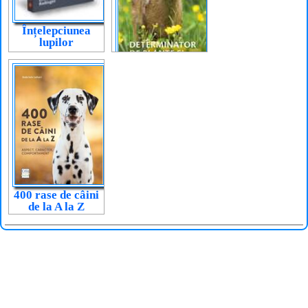
Înțelepciunea
lupilor
Determinator de
plante și animale
400 rase de câini
de la A la Z