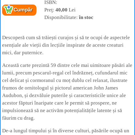
Cartea:
Înțelepciunea păsărilor
– Lecții
ISBN:
esențiale pentru o viață plină de optimism și
Preţ:
40,00
Lei
Cumpăr
grație
Autor:
Alison Davies
Disponibilitate:
în stoc
Editura:
Lambodar
Descoperă cum să trăiești curajos și să te ocupi de aspectele
esențiale ale vieții din lecțiile inspirate de aceste creaturi
mici, dar puternice.
Această carte prezintă 59 dintre cele mai uimitoare păsări ale
lumii, precum pescarul-regal cel îndrăzneț, cufundarul mic
cel delicat și cormoranul cu moț dublu cel relaxat, ilustrate
frumos de ornitologul și pictorul american John James
Audubon, și dezvăluie puterile și caracteristicile unice ale
acestor făpturi înaripate care le permit să prospere, ne
impulsionează să ne activăm potențialitățile latente și să
făurim cu drag.
De-a lungul timpului și în diverse culturi, păsările ocupă un