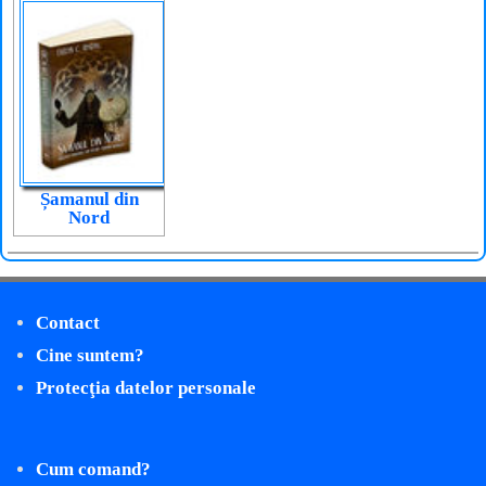
Șamanul din
Nord
Contact
Cine suntem?
Protecţia datelor personale
Cum comand?