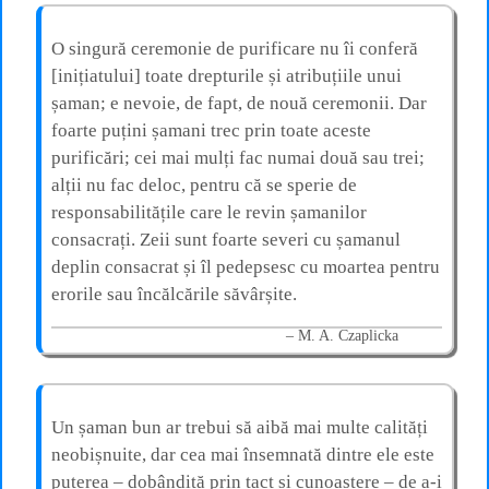
O singură ceremonie de purificare nu îi conferă
[inițiatului] toate drepturile și atribuțiile unui
șaman; e nevoie, de fapt, de nouă ceremonii. Dar
foarte puțini șamani trec prin toate aceste
purificări; cei mai mulți fac numai două sau trei;
alții nu fac deloc, pentru că se sperie de
responsabilitățile care le revin șamanilor
consacrați. Zeii sunt foarte severi cu șamanul
deplin consacrat și îl pedepsesc cu moartea pentru
erorile sau încălcările săvârșite.
M. A. Czaplicka
Un șaman bun ar trebui să aibă mai multe calități
neobișnuite, dar cea mai însemnată dintre ele este
puterea – dobândită prin tact și cunoaștere – de a-i