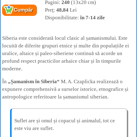
Pagini:
240
(13x20 cm)
Preţ:
48,84
Lei
Cumpăr
Disponibilitate:
în 7-14 zile
Siberia este considerată locul clasic al șamanismului. Este
locuită de diferite grupuri etnice și multe din populațiile ei
uralice, altaice și paleo-siberiene continuă să acorde un
profund respect practicilor arhaice chiar și în timpurile
moderne.
În
„Șamanism în Siberia“
M. A. Czaplicka realizează o
expunere comprehensivă a surselor istorice, etnografice și
antropologice referitoare la șamanismul siberian.
Suflet are și omul și copacul și animalul, tot ce
este viu are suflet.