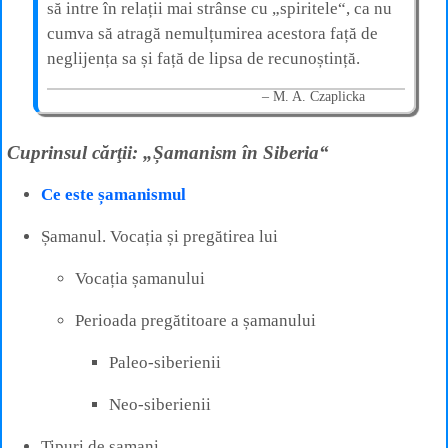
să intre în relații mai strânse cu „spiritele“, ca nu
cumva să atragă nemulțumirea acestora față de
neglijența sa și față de lipsa de recunoștință.
M. A. Czaplicka
Cuprinsul cărţii: „Șamanism în Siberia“
Ce este șamanismul
Șamanul. Vocația și pregătirea lui
Vocația șamanului
Perioada pregătitoare a șamanului
Paleo-siberienii
Neo-siberienii
Tipuri de șamani