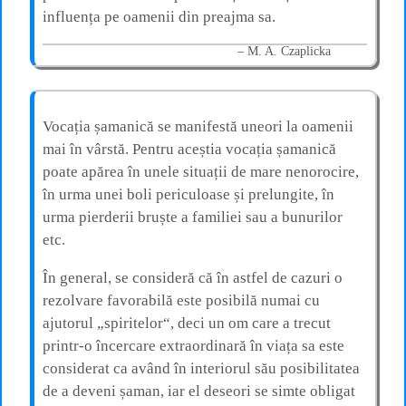
influența pe oamenii din preajma sa.
M. A. Czaplicka
Vocația șamanică se manifestă uneori la oamenii
mai în vârstă. Pentru aceștia vocația șamanică
poate apărea în unele situații de mare nenorocire,
în urma unei boli periculoase și prelungite, în
urma pierderii bruște a familiei sau a bunurilor
etc.
În general, se consideră că în astfel de cazuri o
rezolvare favorabilă este posibilă numai cu
ajutorul „spiritelor“, deci un om care a trecut
printr-o încercare extraordinară în viața sa este
considerat ca având în interiorul său posibilitatea
de a deveni șaman, iar el deseori se simte obligat