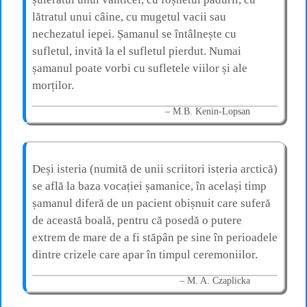
lătratul unui câine, cu mugetul vacii sau
nechezatul iepei. Șamanul se întâlnește cu
sufletul, invită la el sufletul pierdut. Numai
șamanul poate vorbi cu sufletele viilor și ale
morților.
M.B. Kenin-Lopsan
Deși isteria (numită de unii scriitori isteria arctică)
se află la baza vocației șamanice, în același timp
șamanul diferă de un pacient obișnuit care suferă
de această boală, pentru că posedă o putere
extrem de mare de a fi stăpân pe sine în perioadele
dintre crizele care apar în timpul ceremoniilor.
M. A. Czaplicka