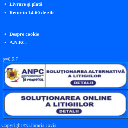
Livrare şi plată
Retur în 14-60 de zile
Despre cookie
A.N.P.C.
p=8.5.7