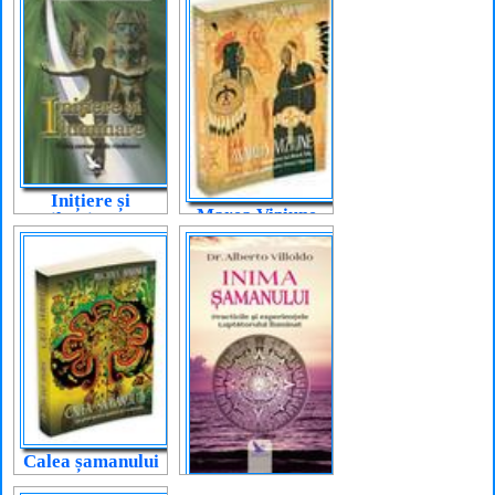
Inițiere și
Marea Viziune
iluminare
Calea șamanului
Inima șamanului