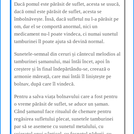
Dacă pomul este părăsit de suflet, acesta se usucă,
dacă omul este părăsit de suflet, acesta se
îmbolnăvește. Însă, dacă sufletul nu l-a părăsit pe
om, dar el se comportă anormal, nici un
medicament nu-l poate vindeca, ci numai sunetul
tamburinei îl poate ajuta să devină normal.
Sunetele-semnal din ceruri și cântecul melodios al
tamburinei șamanului, mai întâi încet, apoi în
creștere și în final îndepărtându-se, creează o
armonie măreață, care mai întâi îl liniștește pe
bolnav, după care îl vindecă.
Pentru a salva viața bolnavului care a fost pentru
o vreme părăsit de suflet, se aduce un șaman.
Când șamanul face ritualul de chemare pentru
regăsirea sufletului plecat, sunetele tamburinei
par să se asemene cu sunetul metalului, cu
șuieratul unui vânticel, cu foșnetul pădurii, cu