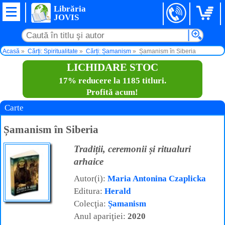
Librăria
JOVIS
Acasă
Cărți: Spiritualitate
Cărți: Șamanism
Șamanism în Siberia
LICHIDARE STOC
17% reducere la 1185 titluri.
Profită acum!
Carte
Șamanism în Siberia
Tradiții, ceremonii și ritualuri
arhaice
Autor(i):
Maria Antonina Czaplicka
Editura:
Herald
Colecţia:
Șamanism
Anul apariţiei:
2020