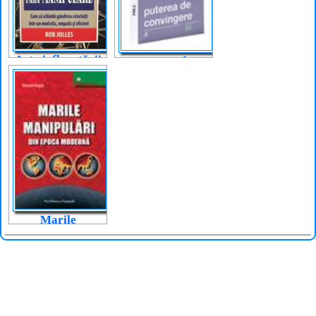
Arta influențării
Puterea de
fără manipulare
convingere
Marile
manipulări din
epoca modernă