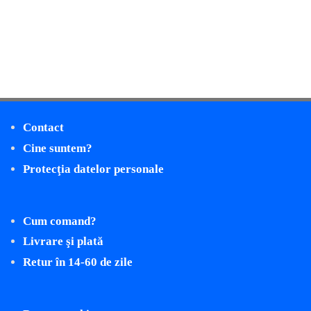
Contact
Cine suntem?
Protecţia datelor personale
Cum comand?
Livrare şi plată
Retur în 14-60 de zile