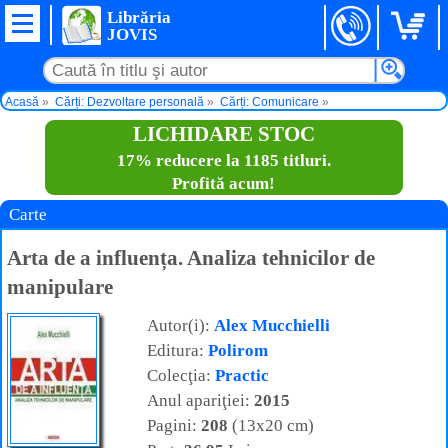
Librăria
JOVIS
Acasă
Cărți: Dezvoltare personală
Cărți: Comunicare
Arta de a influența. Analiza tehnicilor de manipulare
LICHIDARE STOC
17% reducere la 1185 titluri.
Profită acum!
Carte
Arta de a influența. Analiza tehnicilor de
manipulare
Autor(i):
Alex Mucchielli
Editura:
Polirom
Colecţia:
Practic
Anul apariţiei:
2015
Pagini:
208
(13x20 cm)