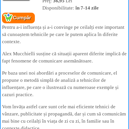
Preţ:
36,95
Lei
Disponibilitate:
în 7-14 zile
Cumpăr
Pentru a-i influența și a-i convinge pe ceilalți este important
să cunoaștem tehnicile pe care le putem aplica în diferite
contexte.
Alex Mucchielli susține că situații aparent diferite implică de
fapt fenomene de comunicare asemănătoare.
Pe baza unei noi abordări a proceselor de comunicare, el
propune o metodă simplă de analiză a tehnicilor de
influențare, pe care o ilustrează cu numeroase exemple și
cazuri practice.
Vom învăța astfel care sunt cele mai eficiente tehnici de
vânzare, publicitate și propagandă, dar și cum să comunicăm
mai bine cu ceilalți în viața de zi cu zi, în familie sau în
contexte didactice.