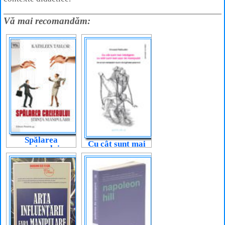
Vă mai recomandăm:
Spălarea
Cu cât sunt mai
creierului
inteligent, cu
atât sunt mai
ușor de
manipulat