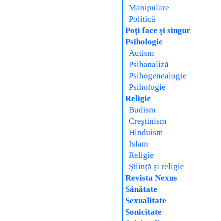
Manipulare
Politică
Poţi face şi singur
Psihologie
Autism
Psihanaliză
Psihogenealogie
Psihologie
Religie
Budism
Creştinism
Hinduism
Islam
Religie
Ştiinţă şi religie
Revista Nexus
Sănătate
Sexualitate
Sonicitate