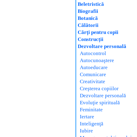
Beletristică
Biografii
Botanică
Călătorii
Cărţi pentru copii
Construcţii
Dezvoltare personală
Autocontrol
Autocunoaştere
Autoeducare
Comunicare
Creativitate
Creşterea copiilor
Dezvoltare personală
Evoluţie spirituală
Feminitate
Iertare
Inteligenţă
Iubire