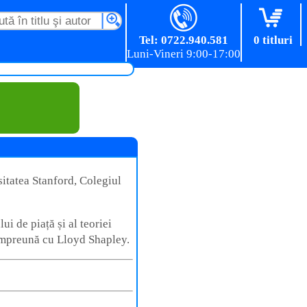
Tel: 0722.940.581
0 titluri
itatea Stanford, Colegiul
i de piață și al teoriei
împreună cu Lloyd Shapley.