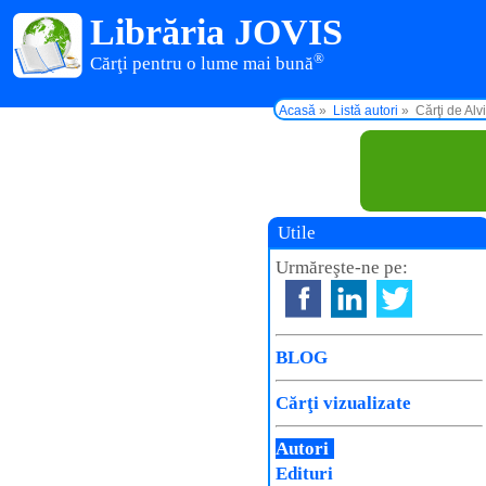
Librăria JOVIS
®
Cărţi pentru o lume mai bună
Acasă
Listă autori
Cărţi de Alv
Utile
Urmăreşte-ne pe:
BLOG
Cărţi vizualizate
Autori
Edituri