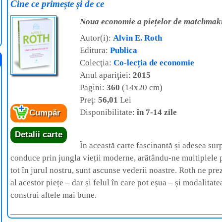
Cine ce primește și de ce
Noua economie a piețelor de matchmaki
Autor(i):
Alvin E. Roth
Editura:
Publica
Colecţia:
Co-lecția de economie
Anul apariţiei:
2015
Pagini:
360
(14x20 cm)
Preţ:
56,01
Lei
Disponibilitate:
în 7-14 zile
Cumpăr
Detalii carte
În această carte fascinantă și adesea sur
conduce prin jungla vieții moderne, arătându-ne multiplele pi
tot în jurul nostru, sunt ascunse vederii noastre. Roth ne pr
al acestor piețe – dar și felul în care pot eșua – și modalitate
construi altele mai bune.