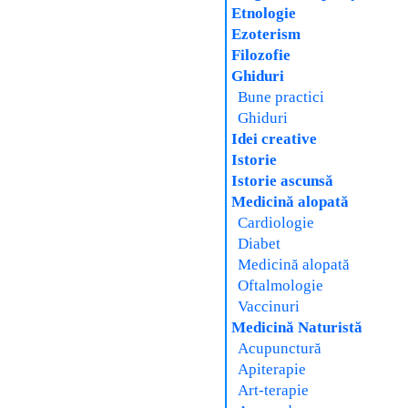
Etnologie
Ezoterism
Filozofie
Ghiduri
Bune practici
Ghiduri
Idei creative
Istorie
Istorie ascunsă
Medicină alopată
Cardiologie
Diabet
Medicină alopată
Oftalmologie
Vaccinuri
Medicină Naturistă
Acupunctură
Apiterapie
Art-terapie