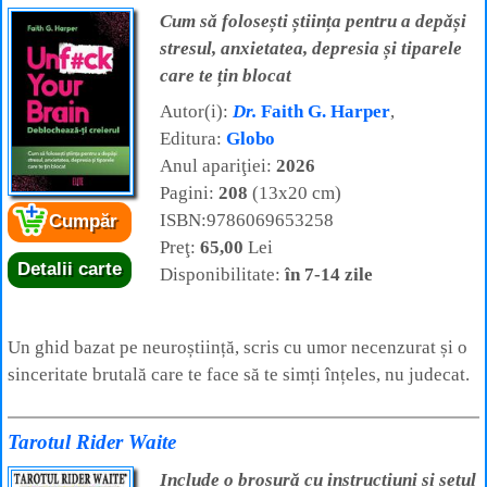
Cum sǎ folosești știința pentru a depǎși
stresul, anxietatea, depresia și tiparele
care te țin blocat
Autor(i):
Dr.
Faith G. Harper
,
Editura:
Globo
Anul apariţiei:
2026
Pagini:
208
(13x20 cm)
ISBN:9786069653258
Cumpăr
Preţ:
65,00
Lei
Detalii carte
Disponibilitate:
în 7-14 zile
Un ghid bazat pe neuroștiință, scris cu umor necenzurat și o
sinceritate brutală care te face să te simți înțeles, nu judecat.
Tarotul Rider Waite
Include o broșură cu instrucțiuni și setul