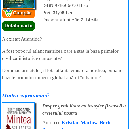
ISBN:9786060501176
Preţ:
31,08
Lei
Cumpăr
Disponibilitate:
în 7-14 zile
Detalii carte
A existat Atlantida?
A fost poporul atlant matricea care a stat la baza primelor
civilizații istorice cunoscute?
Dominau armatele și flota atlantă emisfera nordică, punând
bazele primului imperiu global apărut în Istorie?
Mintea supraumană
Despre genialitate ca însușire firească a
creierului nostru
Autor(i):
Kristian Marlow
,
Berit