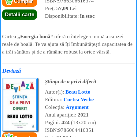
ISBN:9786306616374
Cumpăr
Preţ:
57,09
Lei
Detalii carte
Disponibilitate:
în stoc
Cartea
„Energia bună“
oferă o înțelegere nouă a cauzei
reale de boală. Te va ajuta să îți îmbunătățești capacitatea de
a trăi sănătos și de a rămâne robust la orice vârstă.
Deviază
Știința de a privi diferit
Autor(i):
Beau Lotto
Editura:
Curtea Veche
Colecţia:
Argument
Anul apariţiei:
2021
Pagini:
424
(13x20 cm)
ISBN:9786064410351