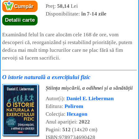
Preţ:
58,14
Lei
Cumpăr
Disponibilitate:
în 7-14 zile
Detalii carte
Examinând felul în care alocăm cele 168 de ore, vom
descoperi că, reorganizând și restabilind prioritățile, putem
dedica mai mult timp lucrurilor care ne plac fără să fim
nevoiți să facem sacrificii.
O istorie naturală a exercițiului fizic
Știința mișcării, a odihnei și a sănătății
Autor(i):
Daniel E. Lieberman
Editura:
Polirom
Colecţia:
Hexagon
Anul apariţiei:
2022
Pagini:
512
(14x20 cm)
ISBN:9789734690428