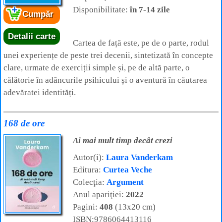
Disponibilitate:
în 7-14 zile
Cumpăr
Detalii carte
Cartea de față este, pe de o parte, rodul
unei experiențe de peste trei decenii, sintetizată în concepte
clare, urmate de exerciții simple și, pe de altă parte, o
călătorie în adâncurile psihicului și o aventură în căutarea
adevăratei identități.
168 de ore
Ai mai mult timp decât crezi
Autor(i):
Laura Vanderkam
Editura:
Curtea Veche
Colecţia:
Argument
Anul apariţiei:
2022
Pagini:
408
(13x20 cm)
ISBN:9786064413116