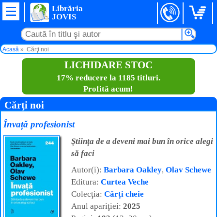
Librăria
JOVIS
Acasă
Cărţi noi
LICHIDARE STOC
17% reducere la 1185 titluri.
Profită acum!
Cărţi noi
Învață profesionist
Știința de a deveni mai bun în orice alegi
să faci
Autor(i):
Barbara Oakley
,
Olav Schewe
Editura:
Curtea Veche
Colecţia:
Cărți cheie
Anul apariţiei:
2025