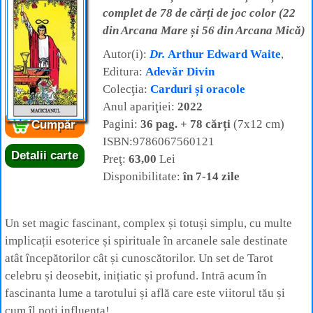
complet de 78 de cărți de joc color (22
din Arcana Mare și 56 din Arcana Mică)
Autor(i):
Dr.
Arthur Edward Waite
,
Editura:
Adevăr Divin
Colecţia:
Carduri și oracole
Anul apariţiei:
2022
Pagini:
36 pag. + 78 cărți
(7x12 cm)
Cumpăr
ISBN:9786067560121
Detalii carte
Preţ:
63,00
Lei
Disponibilitate:
în 7-14 zile
Un set magic fascinant, complex și totuși simplu, cu multe
implicații esoterice și spirituale în arcanele sale destinate
atât începătorilor cât și cunoscătorilor. Un set de Tarot
celebru și deosebit, inițiatic și profund. Intră acum în
fascinanta lume a tarotului și află care este viitorul tău și
cum îl poți influența!