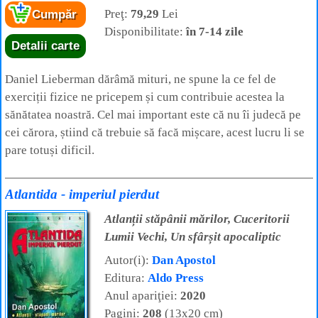
Preţ:
79,29
Lei
Cumpăr
Disponibilitate:
în 7-14 zile
Detalii carte
Daniel Lieberman dărâmă mituri, ne spune la ce fel de
exerciții fizice ne pricepem și cum contribuie acestea la
sănătatea noastră. Cel mai important este că nu îi judecă pe
cei cărora, știind că trebuie să facă mișcare, acest lucru li se
pare totuși dificil.
Atlantida - imperiul pierdut
Atlanții stăpânii mărilor, Cuceritorii
Lumii Vechi, Un sfârșit apocaliptic
Autor(i):
Dan Apostol
Editura:
Aldo Press
Anul apariţiei:
2020
Pagini:
208
(13x20 cm)