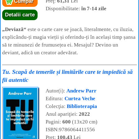
Preţ:
61,31
Lei
Cumpăr
Disponibilitate:
în 7-14 zile
Detalii carte
„Deviază“
este o carte care se joacă, literalmente, cu iluzia,
explicându-ți magia vieții și oferindu-ți în același timp șansa
să te minunezi de frumusețea ei. Mesajul? Devino un
deviant, adică un creator adevărat.
Tu. Scapă de temerile și limitările care te impiedică să
fii autentic
Autor(i):
Andrew Parr
Editura:
Curtea Veche
Colecţia:
Biblioterapia
Anul apariţiei:
2022
Pagini:
600
(13x20 cm)
ISBN:9786064411556
Preţ:
100,43
Lei