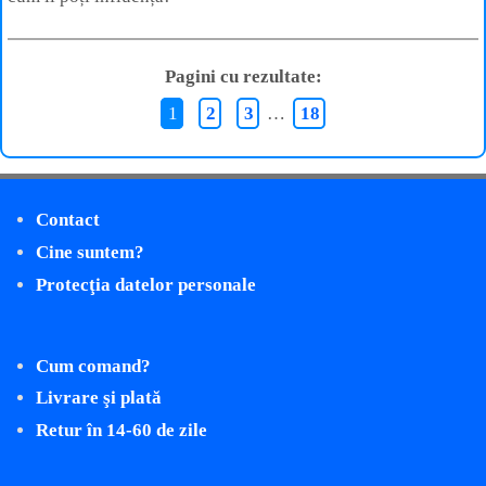
Pagini cu rezultate:
1
2
3
…
18
Contact
Cine suntem?
Protecţia datelor personale
Cum comand?
Livrare şi plată
Retur în 14-60 de zile