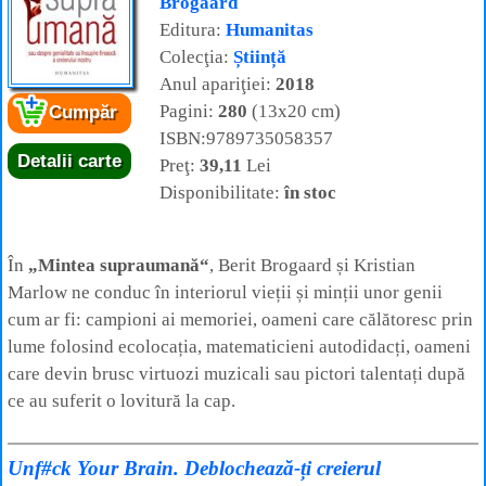
Brogaard
Editura:
Humanitas
Colecţia:
Știință
Anul apariţiei:
2018
Pagini:
280
(13x20 cm)
Cumpăr
ISBN:9789735058357
Detalii carte
Preţ:
39,11
Lei
Disponibilitate:
în stoc
În
„Mintea supraumană“
, Berit Brogaard și Kristian
Marlow ne conduc în interiorul vieții și minții unor genii
cum ar fi: campioni ai memoriei, oameni care călătoresc prin
lume folosind ecolocația, matematicieni autodidacți, oameni
care devin brusc virtuozi muzicali sau pictori talentați după
ce au suferit o lovitură la cap.
Unf#ck Your Brain. Deblochează-ți creierul