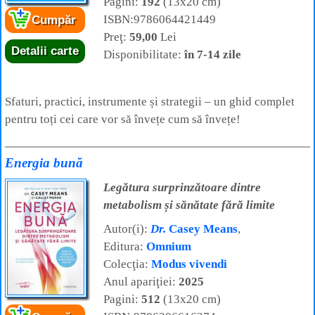
Pagini:
192
(13x20 cm)
ISBN:9786064421449
Cumpăr
Preţ:
59,00
Lei
Detalii carte
Disponibilitate:
în 7-14 zile
Sfaturi, practici, instrumente și strategii – un ghid complet
pentru toți cei care vor să învețe cum să învețe!
Energia bună
Legătura surprinzătoare dintre
metabolism și sănătate fără limite
Autor(i):
Dr.
Casey Means
,
Editura:
Omnium
Colecţia:
Modus vivendi
Anul apariţiei:
2025
Pagini:
512
(13x20 cm)