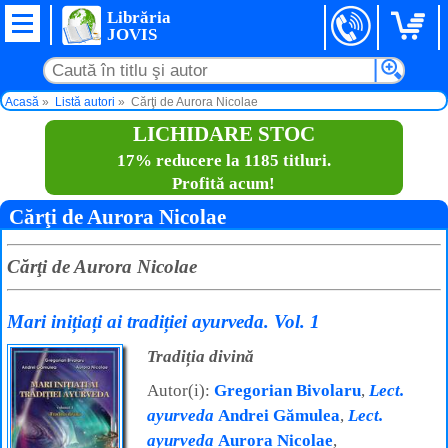
Librăria
JOVIS
Acasă
Listă autori
Cărţi de Aurora Nicolae
LICHIDARE STOC
17% reducere la 1185 titluri.
Profită acum!
Cărţi de Aurora Nicolae
Cărţi de Aurora Nicolae
Mari inițiați ai tradiției ayurveda. Vol. 1
Tradiția divină
Autor(i):
Gregorian Bivolaru
,
Lect.
ayurveda
Andrei Gămulea
,
Lect.
ayurveda
Aurora Nicolae
,