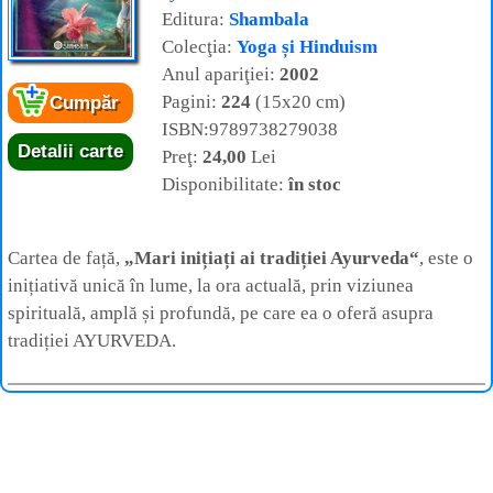
Editura:
Shambala
Colecţia:
Yoga și Hinduism
Anul apariţiei:
2002
Pagini:
224
(15x20 cm)
Cumpăr
ISBN:9789738279038
Detalii carte
Preţ:
24,00
Lei
Disponibilitate:
în stoc
Cartea de față,
„Mari inițiați ai tradiției Ayurveda“
, este o
inițiativă unică în lume, la ora actuală, prin viziunea
spirituală, amplă și profundă, pe care ea o oferă asupra
tradiției AYURVEDA.