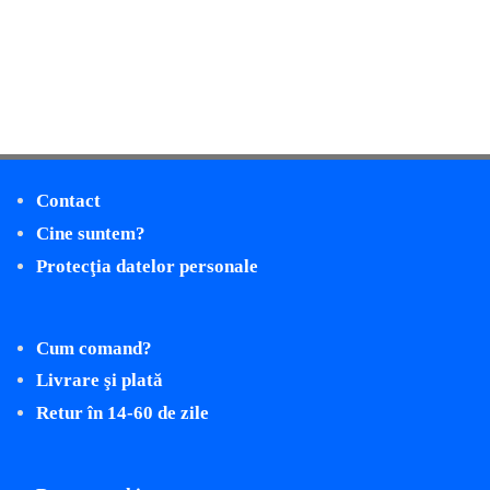
Contact
Cine suntem?
Protecţia datelor personale
Cum comand?
Livrare şi plată
Retur în 14-60 de zile