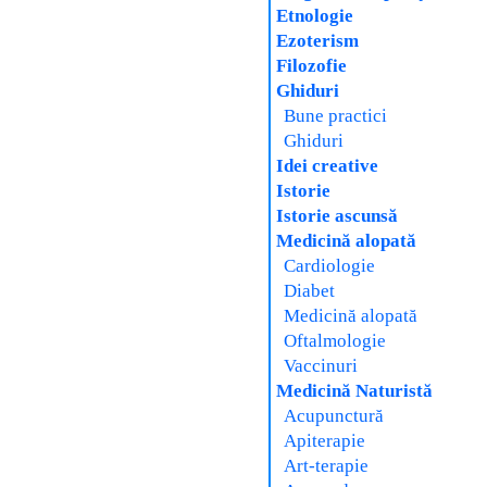
Etnologie
Ezoterism
Filozofie
Ghiduri
Bune practici
Ghiduri
Idei creative
Istorie
Istorie ascunsă
Medicină alopată
Cardiologie
Diabet
Medicină alopată
Oftalmologie
Vaccinuri
Medicină Naturistă
Acupunctură
Apiterapie
Art-terapie