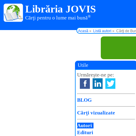
Librăria JOVIS
®
Cărţi pentru o lume mai bună
Acasă
Listă autori
Cărţi de Bu
Utile
Urmăreşte-ne pe:
BLOG
Cărţi vizualizate
Autori
Edituri