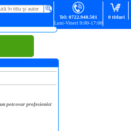
Tel: 0722.940.581
0 titluri
un potcovar profesionist