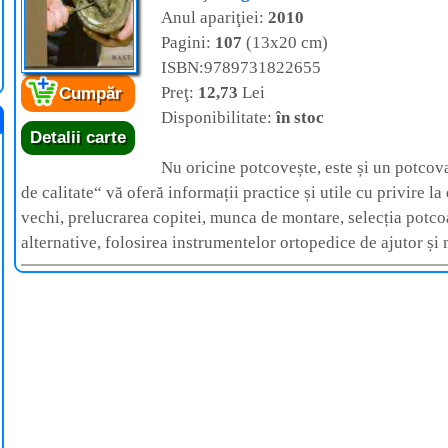
Anul apariţiei:
2010
Pagini:
107
(13x20 cm)
ISBN:9789731822655
Preţ:
12,73
Lei
Cumpăr
Disponibilitate:
în stoc
Detalii carte
Nu oricine potcovește, este și un potcov
de calitate“ vă oferă informații practice și utile cu privire 
vechi, prelucrarea copitei, munca de montare, selecția potc
alternative, folosirea instrumentelor ortopedice de ajutor și 