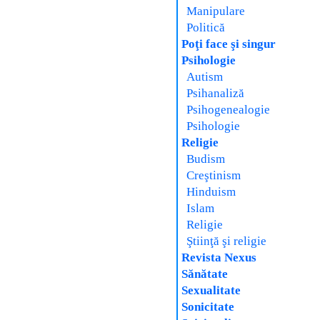
Manipulare
Politică
Poţi face şi singur
Psihologie
Autism
Psihanaliză
Psihogenealogie
Psihologie
Religie
Budism
Creştinism
Hinduism
Islam
Religie
Ştiinţă şi religie
Revista Nexus
Sănătate
Sexualitate
Sonicitate