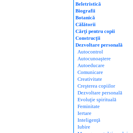
Beletristică
Biografii
Botanică
Călătorii
Cărţi pentru copii
Construcţii
Dezvoltare personală
Autocontrol
Autocunoaştere
Autoeducare
Comunicare
Creativitate
Creşterea copiilor
Dezvoltare personală
Evoluţie spirituală
Feminitate
Iertare
Inteligenţă
Iubire