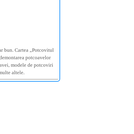
ar bun. Cartea „Potcovitul
la demontarea potcoavelor
oavei, modele de potcoviri
multe altele.