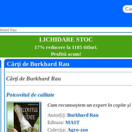
rkhard Rau
LICHIDARE STOC
17% reducere la 1185 titluri.
Profită acum!
Cărţi de Burkhard Rau
Cărţi de Burkhard Rau
Potcovitul de calitate
Cum recunoaștem un expert în copite și 
Autor(i):
Burkhard Rau
Editura:
MAST
Colecţia:
Agro-zoo