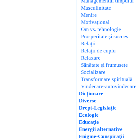
Managementul timpului
Masculinitate
Menire
Motivaţional
Om vs. tehnologie
Prosperitate şi succes
Relaţii
Relaţii de cuplu
Relaxare
Sănătate şi frumuseţe
Socializare
Transformare spirituală
Vindecare-autovindecare
Dicţionare
Diverse
Drept-Legislaţie
Ecologie
Educaţie
Energii alternative
Enigme-Conspiraţii