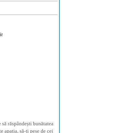
it
e să răspândești bunătatea
e apatia, să-ți pese de cei