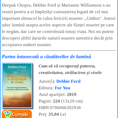
Deepak Chopra, Debbie Ford și Marianne Williamson s-au
reunit pentru a-și împărtăși cunoașterea legată de cel mai
important obstacol în calea fericirii noastre: „Umbra“. Autori
aduc lumină asupra acelor aspecte ale ființei noastre pe care
le negăm, dar care ne controlează totuși viața. Noi nu putem
descoperi altfel darurile naturii noastre autentice decât prin
acceptarea umbrei noastre.
Partea întunecată a căutătorilor de lumină
Cum să vă recuperați puterea,
creativitatea, strălucirea și visele
Autor(i):
Debbie Ford
Editura:
For You
Anul apariţiei:
2019
Pagini:
224
(13x20 cm)
ISBN:9786066392938
Preţ:
35,94
Lei
Cumpăr