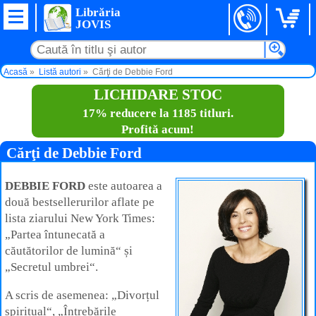
Librăria
JOVIS
Acasă
Listă autori
Cărţi de Debbie Ford
LICHIDARE STOC
17% reducere la 1185 titluri.
Profită acum!
Cărţi de Debbie Ford
DEBBIE FORD
este autoarea a
două bestsellerurilor aflate pe
lista ziarului New York Times:
„Partea întunecată a
căutătorilor de lumină“ și
„Secretul umbrei“.
A scris de asemenea: „Divorțul
spiritual“, „Întrebările