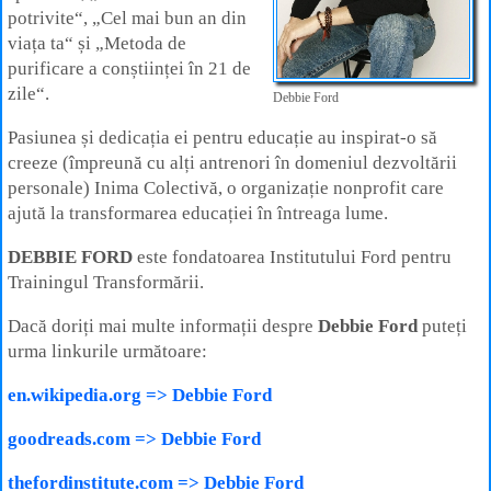
potrivite“, „Cel mai bun an din
viața ta“ și „Metoda de
purificare a conștiinței în 21 de
zile“.
Debbie Ford
Pasiunea și dedicația ei pentru educație au inspirat-o să
creeze (împreună cu alți antrenori în domeniul dezvoltării
personale) Inima Colectivă, o organizație nonprofit care
ajută la transformarea educației în întreaga lume.
DEBBIE FORD
este fondatoarea Institutului Ford pentru
Trainingul Transformării.
Dacă doriți mai multe informații despre
Debbie Ford
puteți
urma linkurile următoare:
en.wikipedia.org => Debbie Ford
goodreads.com => Debbie Ford
thefordinstitute.com => Debbie Ford