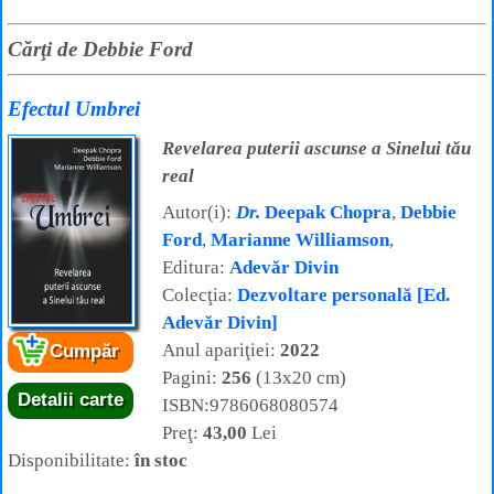
Cărţi de Debbie Ford
Efectul Umbrei
Revelarea puterii ascunse a Sinelui tău
real
Autor(i):
Dr.
Deepak Chopra
,
Debbie
Ford
,
Marianne Williamson
,
Editura:
Adevăr Divin
Colecţia:
Dezvoltare personală [Ed.
Adevăr Divin]
Anul apariţiei:
2022
Cumpăr
Pagini:
256
(13x20 cm)
Detalii carte
ISBN:9786068080574
Preţ:
43,00
Lei
Disponibilitate:
în stoc