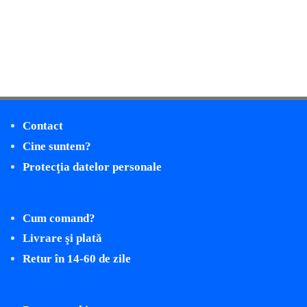
Contact
Cine suntem?
Protecţia datelor personale
Cum comand?
Livrare şi plată
Retur în 14-60 de zile