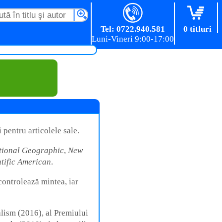
Tel: 0722.940.581
0 titluri
 pentru articolele sale.
tional Geographic
,
New
ntific American
.
 controlează mintea, iar
lism (2016), al Premiului