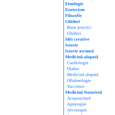
Etnologie
Ezoterism
Filozofie
Ghiduri
Bune practici
Ghiduri
Idei creative
Istorie
Istorie ascunsă
Medicină alopată
Cardiologie
Diabet
Medicină alopată
Oftalmologie
Vaccinuri
Medicină Naturistă
Acupunctură
Apiterapie
Art-terapie