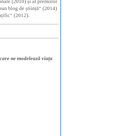
nale (2010) și al premiilor
 bun blog de știință“ (2014)
nțific“ (2012).
n care ne modelează viața