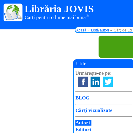
Librăria JOVIS
®
Cărţi pentru o lume mai bună
Acasă
Listă autori
Cărţi de Ed
Utile
Urmăreşte-ne pe:
BLOG
Cărţi vizualizate
Autori
Edituri