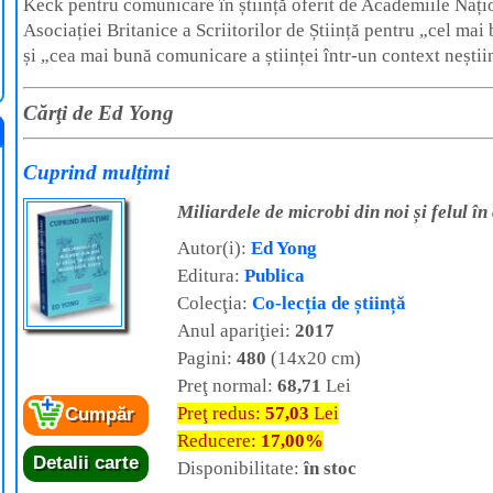
Keck pentru comunicare în știință oferit de Academiile Națio
Asociației Britanice a Scriitorilor de Știință pentru „cel mai
și „cea mai bună comunicare a științei într-un context neștii
Cărţi de Ed Yong
Cuprind mulțimi
Miliardele de microbi din noi și felul î
Autor(i):
Ed Yong
Editura:
Publica
Colecţia:
Co-lecția de știință
Anul apariţiei:
2017
Pagini:
480
(14x20 cm)
Preţ normal:
68,71
Lei
Preţ redus:
57,03
Lei
Cumpăr
Reducere:
17,00%
Detalii carte
Disponibilitate:
în stoc