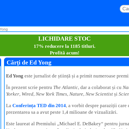
 Yong
LICHIDARE STOC
17% reducere la 1185 titluri.
Profită acum!
Cărţi de Ed Yong
Ed Yong
este jurnalist de știință și a primit numeroase premii
În prezent scrie pentru
The Atlantic
, dar a colaborat și cu
Na
Yorker
,
Wired
,
New York Times
,
Nature
,
New Scientist
și
Scie
La
Conferința TED din 2014
, a vorbit despre paraziții care
prezentarea sa a avut peste 1,4 milioane de vizualizări.
Este laureat al Premiului „Michael E. DeBakey“ pentru jurna