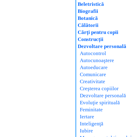
Beletristică
Biografii
Botanică
Călătorii
Cărţi pentru copii
Construcţii
Dezvoltare personală
Autocontrol
Autocunoaştere
Autoeducare
Comunicare
Creativitate
Creşterea copiilor
Dezvoltare personală
Evoluţie spirituală
Feminitate
Iertare
Inteligenţă
Iubire