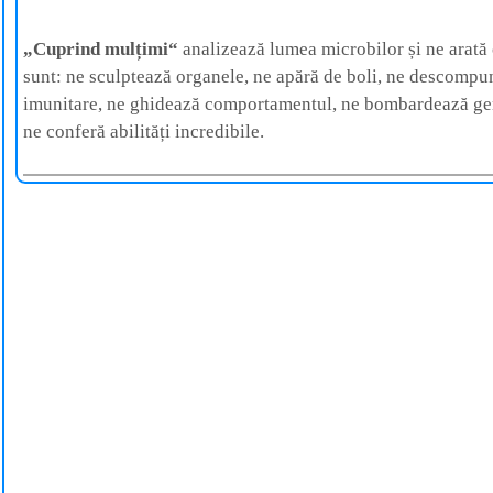
„Cuprind mulțimi“
analizează lumea microbilor și ne arată c
sunt: ne sculptează organele, ne apără de boli, ne descompu
imunitare, ne ghidează comportamentul, ne bombardează gen
ne conferă abilități incredibile.