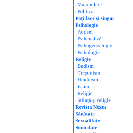
Manipulare
Politică
Poţi face şi singur
Psihologie
Autism
Psihanaliză
Psihogenealogie
Psihologie
Religie
Budism
Creştinism
Hinduism
Islam
Religie
Ştiinţă şi religie
Revista Nexus
Sănătate
Sexualitate
Sonicitate