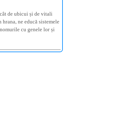
ât de ubicui și de vitali
n hrana, ne educă sistemele
omurile cu genele lor și