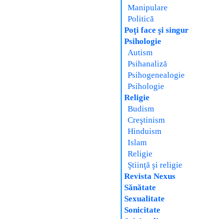
Manipulare
Politică
Poţi face şi singur
Psihologie
Autism
Psihanaliză
Psihogenealogie
Psihologie
Religie
Budism
Creştinism
Hinduism
Islam
Religie
Ştiinţă şi religie
Revista Nexus
Sănătate
Sexualitate
Sonicitate