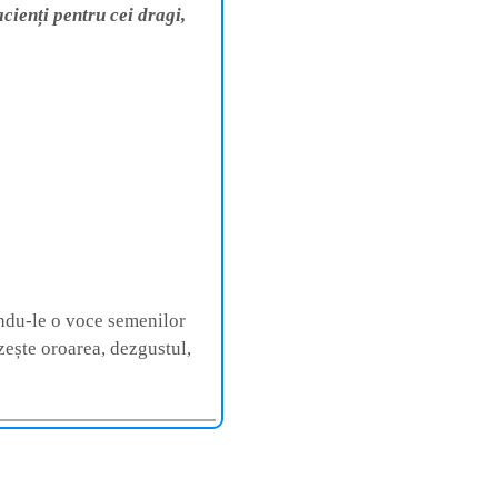
cienți pentru cei dragi,
indu-le o voce semenilor
zește oroarea, dezgustul,