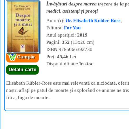
Învățături despre marea trecere de la pa
medici, asistenți și preoți
Autor(i):
Dr.
Elisabeth Kubler-Ross
,
Editura:
For You
Anul apariţiei:
2019
Pagini:
352
(13x20 cm)
ISBN:9786066392730
Preţ:
45,46
Lei
Cumpăr
Disponibilitate:
în stoc
Detalii carte
Elisabeth Kübler-Ross este mai relevantă ca niciodată, ofer
noștri aflați pe patul de moarte și explorând ce anume ne tre
frica, fuga de moarte.