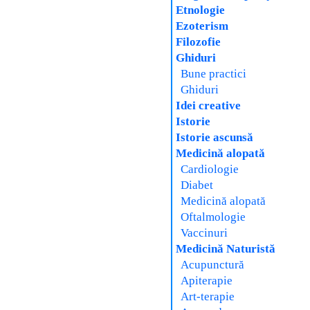
Etnologie
Ezoterism
Filozofie
Ghiduri
Bune practici
Ghiduri
Idei creative
Istorie
Istorie ascunsă
Medicină alopată
Cardiologie
Diabet
Medicină alopată
Oftalmologie
Vaccinuri
Medicină Naturistă
Acupunctură
Apiterapie
Art-terapie