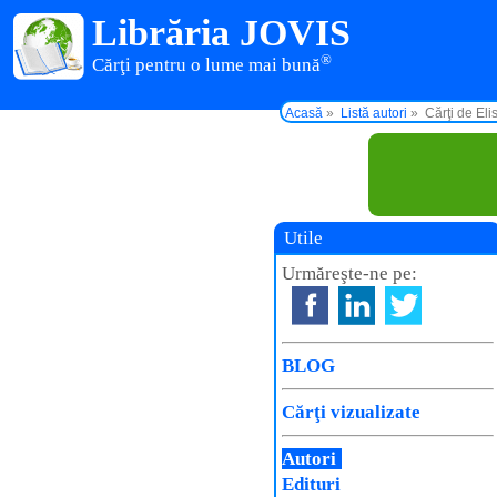
Librăria JOVIS
®
Cărţi pentru o lume mai bună
Acasă
Listă autori
Cărţi de El
Utile
Urmăreşte-ne pe:
BLOG
Cărţi vizualizate
Autori
Edituri