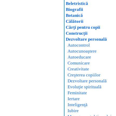
Beletristică
Biografii
Botanică
Călătorii
Cărţi pentru copii
Construcţii
Dezvoltare personală
Autocontrol
Autocunoaştere
Autoeducare
Comunicare
Creativitate
Creşterea copiilor
Dezvoltare personală
Evoluţie spirituală
Feminitate
Iertare
Inteligenţă
Iubire