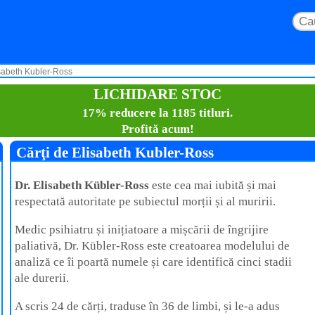
isabeth Kubler-Ross
LICHIDARE STOC
17% reducere la 1185 titluri.
Profită acum!
Cărţi de Elisabeth Kubler-Ross
Dr. Elisabeth Kübler-Ross
este cea mai iubită și mai
respectată autoritate pe subiectul morții și al muririi.
Medic psihiatru și inițiatoare a mișcării de îngrijire
paliativă, Dr. Kübler-Ross este creatoarea modelului de
analiză ce îi poartă numele și care identifică cinci stadii
ale durerii.
A scris 24 de cărți, traduse în 36 de limbi, și le-a adus