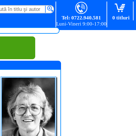
Tel: 0722.940.581
0 titluri