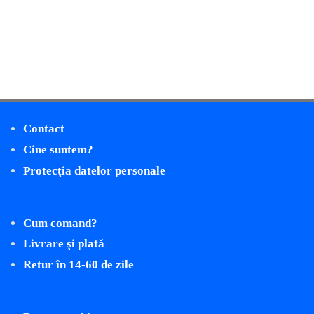
Contact
Cine suntem?
Protecţia datelor personale
Cum comand?
Livrare şi plată
Retur în 14-60 de zile