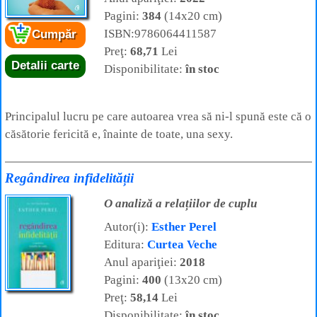
Pagini:
384
(14x20 cm)
ISBN:9786064411587
Cumpăr
Preţ:
68,71
Lei
Detalii carte
Disponibilitate:
în stoc
Principalul lucru pe care autoarea vrea să ni-l spună este că o
căsătorie fericită e, înainte de toate, una sexy.
Regândirea infidelității
O analiză a relațiilor de cuplu
Autor(i):
Esther Perel
Editura:
Curtea Veche
Anul apariţiei:
2018
Pagini:
400
(13x20 cm)
Preţ:
58,14
Lei
Disponibilitate:
în stoc