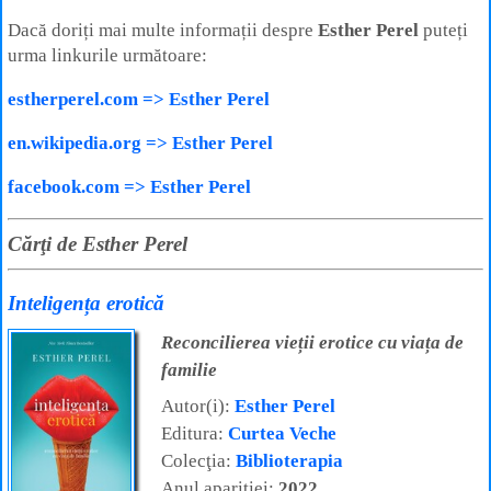
Dacă doriți mai multe informații despre
Esther Perel
puteți
urma linkurile următoare:
estherperel.com => Esther Perel
en.wikipedia.org => Esther Perel
facebook.com => Esther Perel
Cărţi de Esther Perel
Inteligența erotică
Reconcilierea vieții erotice cu viața de
familie
Autor(i):
Esther Perel
Editura:
Curtea Veche
Colecţia:
Biblioterapia
Anul apariţiei:
2022