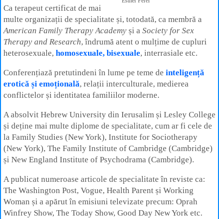
Esther Perel
Ca terapeut certificat de mai
multe organizații de specialitate și, totodată, ca membră a
American Family Therapy Academy
și a
Society for Sex
Therapy and Research
, îndrumă atent o mulțime de cupluri
heterosexuale,
homosexuale, bisexuale
, interrasiale etc.
Conferențiază pretutindeni în lume pe teme de
inteligență
erotică și emoțională
, relații interculturale, medierea
conflictelor și identitatea familiilor moderne.
A absolvit Hebrew University din Ierusalim și Lesley College
și deține mai multe diplome de specialitate, cum ar fi cele de
la Family Studies (New York), Institute for Sociotherapy
(New York), The Family Institute of Cambridge (Cambridge)
și New England Institute of Psychodrama (Cambridge).
A publicat numeroase articole de specialitate în reviste ca:
The Washington Post, Vogue, Health Parent și Working
Woman și a apărut în emisiuni televizate precum: Oprah
Winfrey Show, The Today Show, Good Day New York etc.