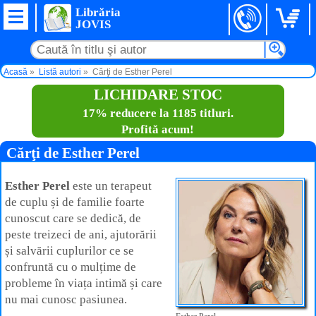
Librăria
JOVIS
Acasă
Listă autori
Cărţi de Esther Perel
LICHIDARE STOC
17% reducere la 1185 titluri.
Profită acum!
Cărţi de Esther Perel
Esther Perel
este un terapeut
de cuplu și de familie foarte
cunoscut care se dedică, de
peste treizeci de ani, ajutorării
și salvării cuplurilor ce se
confruntă cu o mulțime de
probleme în viața intimă și care
nu mai cunosc pasiunea.