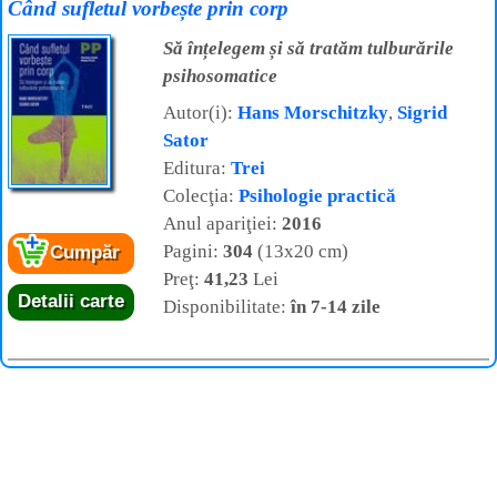
Când sufletul vorbește prin corp
Să înțelegem și să tratăm tulburările
psihosomatice
Autor(i):
Hans Morschitzky
,
Sigrid
Sator
Editura:
Trei
Colecţia:
Psihologie practică
Anul apariţiei:
2016
Pagini:
304
(13x20 cm)
Cumpăr
Preţ:
41,23
Lei
Detalii carte
Disponibilitate:
în 7-14 zile