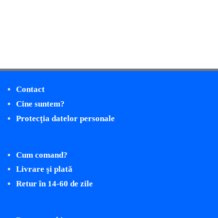
Contact
Cine suntem?
Protecţia datelor personale
Cum comand?
Livrare şi plată
Retur în 14-60 de zile