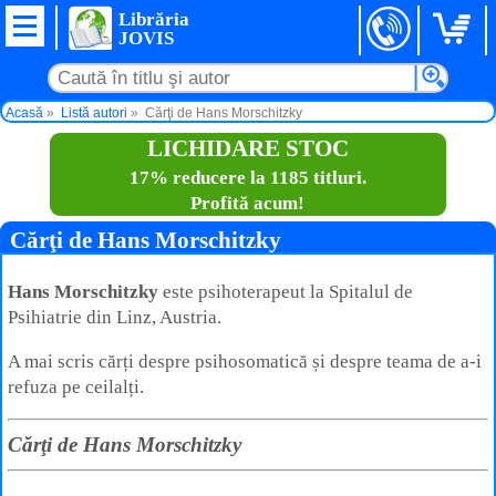
Librăria
JOVIS
Acasă
Listă autori
Cărţi de Hans Morschitzky
LICHIDARE STOC
17% reducere la 1185 titluri.
Profită acum!
Cărţi de Hans Morschitzky
Hans Morschitzky
este psihoterapeut la Spitalul de
Psihiatrie din Linz, Austria.
A mai scris cărți despre psihosomatică și despre teama de a-i
refuza pe ceilalți.
Cărţi de Hans Morschitzky