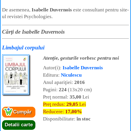
De asemenea,
Isabelle Duvernois
este consultant pentru site-
ul revistei Psychologies.
Cărţi de Isabelle Duvernois
Limbajul corpului
Atenție, gesturile vorbesc pentru noi
Autor(i):
Isabelle Duvernois
Editura:
Niculescu
Anul apariţiei:
2016
Pagini:
224
(13x20 cm)
Preţ normal:
35,00
Lei
Preţ redus:
29,05
Lei
Reducere:
17,00%
Cumpăr
Disponibilitate:
în stoc
Detalii carte