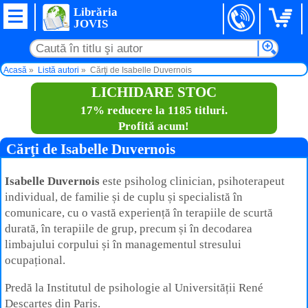
Librăria
JOVIS
Acasă
Listă autori
Cărţi de Isabelle Duvernois
LICHIDARE STOC
17% reducere la 1185 titluri.
Profită acum!
Cărţi de Isabelle Duvernois
Isabelle Duvernois
este psiholog clinician, psihoterapeut
individual, de familie și de cuplu și specialistă în
comunicare, cu o vastă experiență în terapiile de scurtă
durată, în terapiile de grup, precum și în decodarea
limbajului corpului și în managementul stresului
ocupațional.
Predă la Institutul de psihologie al Universității René
Descartes din Paris.