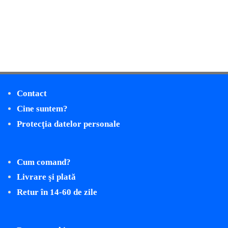
Contact
Cine suntem?
Protecţia datelor personale
Cum comand?
Livrare şi plată
Retur în 14-60 de zile