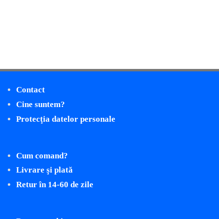
Contact
Cine suntem?
Protecţia datelor personale
Cum comand?
Livrare şi plată
Retur în 14-60 de zile