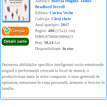
Autor(i):
Marcia Hughes
,
James
Bradford Terrell
Editura:
Curtea Veche
Colecţia:
Cărți cheie
Anul apariţiei:
2017
Pagini:
480
(15x22 cm)
Cumpăr
ISBN:9786065889415
Detalii carte
Preţ:
58,14
Lei
Disponibilitate:
în stoc
Deținerea abilităților specifice inteligenței socio-emoționale
asigură o performanță crescută la locul de muncă, o
productivitate mare în orice companie, o stare generală de
optimism, entuziasm în viața personală, armonie și fericire în
familie.