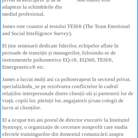
James Bradford Terrell
adapteze la schimbările din
mediul profesional.
James este coautor al testului TESI® (The Team Emotional
and Social Intelligence Survey).
El ține seminarii dedicate liderilor, echipelor aflate în
perioade de tranziție și managerilor, folosindu-se de
instrumentele psihometrice EQ-i®, EQ360, TESI®,
Emergenetics® etc.
James a lucrat mulți ani ca psihoterapeut în sectorul privat,
specializându_se pe rezolvarea conflictelor în cadrul
relațiilor interpersonale dintre clienții săi și partenerii lor de
viață, copiii lor, părinții lor, angajatorii și/sau colegii de
lucru ai clienților.
El a ocupat trei ani postul de director executiv la Institutul
Syntropy, o organizație de cercetare nonprofit care studia
efectele trainingurilor din domeniul comunicării asupra