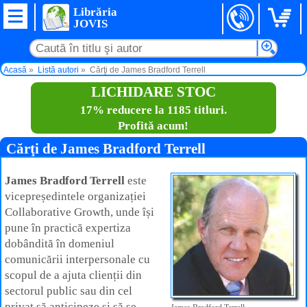
Librăria
JOVIS
Acasă
Listă autori
Cărţi de James Bradford Terrell
LICHIDARE STOC
17% reducere la 1185 titluri.
Profită acum!
Cărţi de James Bradford Terrell
James Bradford Terrell
este
vicepreședintele organizației
Collaborative Growth, unde își
pune în practică expertiza
dobândită în domeniul
comunicării interpersonale cu
scopul de a ajuta clienții din
sectorul public sau din cel
privat să anticipeze și să se