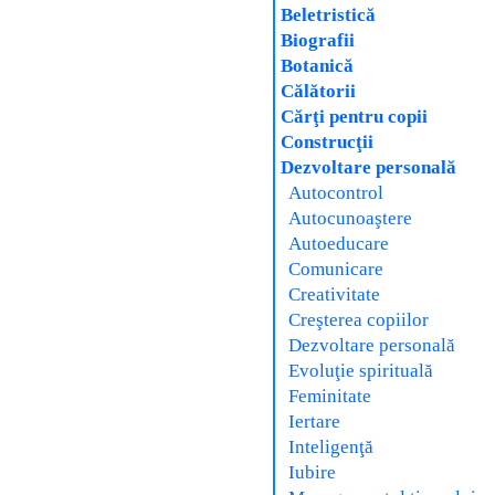
Beletristică
Biografii
Botanică
Călătorii
Cărţi pentru copii
Construcţii
Dezvoltare personală
Autocontrol
Autocunoaştere
Autoeducare
Comunicare
Creativitate
Creşterea copiilor
Dezvoltare personală
Evoluţie spirituală
Feminitate
Iertare
Inteligenţă
Iubire