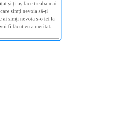
țat și ți-aș face treaba mai
 care simți nevoia să-ți
e ai simți nevoia s-o iei la
voi fi făcut eu a meritat.