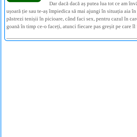
Dar dacă dacă aș putea lua tot ce am învă
ușoară ție sau te-aș împiedica să mai ajungi în situația aia în
păstrezi tenișii în picioare, când faci sex, pentru cazul în car
goană în timp ce-o faceți, atunci fiecare pas greșit pe care îl 