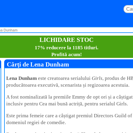
ena Dunham
LICHIDARE STOC
17% reducere la 1185 titluri.
Profită acum!
Cărţi de Lena Dunham
Lena Dunham
este creatoarea serialului
Girls
, produs de H
producătoarea executivă, scenarista și regizoarea acestuia.
A fost nominalizată la premiile Emmy de opt ori și a câștiga
inclusiv pentru Cea mai bună actriță, pentru serialul Girls.
Este prima femeie care a câștigat premiul Directors Guild of
domeniul regiei de comedie.