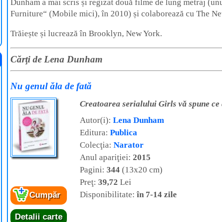
Dunham a mai scris și regizat două filme de lung metraj (unu
Furniture“ (Mobile mici), în 2010) și colaborează cu The Ne
Trăiește și lucrează în Brooklyn, New York.
Cărţi de Lena Dunham
Nu genul ăla de fată
Creatoarea serialului Girls vă spune ce 
Autor(i):
Lena Dunham
Editura:
Publica
Colecţia:
Narator
Anul apariţiei:
2015
Pagini:
344
(13x20 cm)
Preţ:
39,72
Lei
Disponibilitate:
în 7-14 zile
Cumpăr
Detalii carte