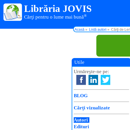
Librăria JOVIS
®
Cărţi pentru o lume mai bună
Acasă
Listă autori
Cărţi de L
Utile
Urmăreşte-ne pe:
BLOG
Cărţi vizualizate
Autori
Edituri