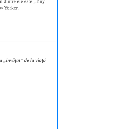
l dintre ele este „Tiny
w Yorker.
a „învățat“ de la viață