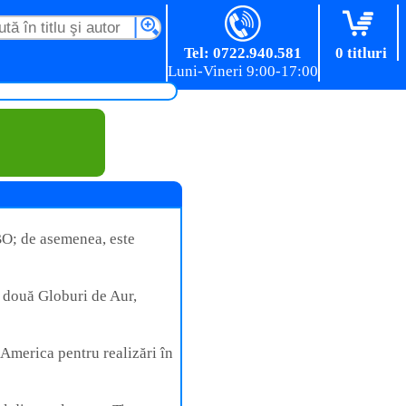
Tel: 0722.940.581
0 titluri
BO; de asemenea, este
t două Globuri de Aur,
 America pentru realizări în