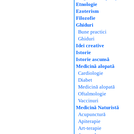
Etnologie
Ezoterism
Filozofie
Ghiduri
Bune practici
Ghiduri
Idei creative
Istorie
Istorie ascunsă
Medicină alopată
Cardiologie
Diabet
Medicină alopată
Oftalmologie
Vaccinuri
Medicină Naturistă
Acupunctură
Apiterapie
Art-terapie