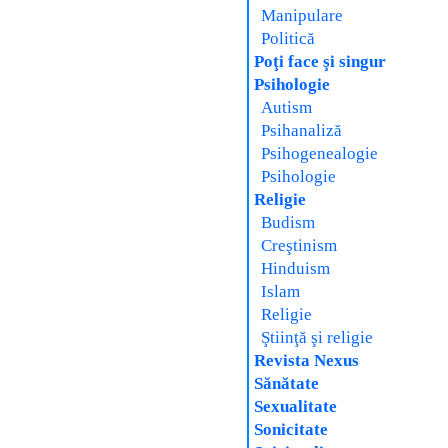
Manipulare
Politică
Poţi face şi singur
Psihologie
Autism
Psihanaliză
Psihogenealogie
Psihologie
Religie
Budism
Creştinism
Hinduism
Islam
Religie
Ştiinţă şi religie
Revista Nexus
Sănătate
Sexualitate
Sonicitate