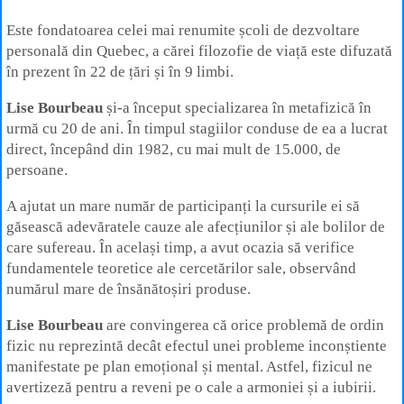
Este fondatoarea celei mai renumite școli de dezvoltare
personală din Quebec, a cărei filozofie de viață este difuzată
în prezent în 22 de țări și în 9 limbi.
Lise Bourbeau
și-a început specializarea în metafizică în
urmă cu 20 de ani. În timpul stagiilor conduse de ea a lucrat
direct, începând din 1982, cu mai mult de 15.000, de
persoane.
A ajutat un mare număr de participanți la cursurile ei să
găsească adevăratele cauze ale afecțiunilor și ale bolilor de
care sufereau. În același timp, a avut ocazia să verifice
fundamentele teoretice ale cercetărilor sale, observând
numărul mare de însănătoșiri produse.
Lise Bourbeau
are convingerea că orice problemă de ordin
fizic nu reprezintă decât efectul unei probleme inconștiente
manifestate pe plan emoțional și mental. Astfel, fizicul ne
avertizeză pentru a reveni pe o cale a armoniei și a iubirii.