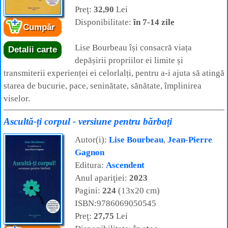
Preţ:
32,90
Lei
Disponibilitate:
în 7-14 zile
Cumpăr
Lise Bourbeau își consacră viața
Detalii carte
depășirii propriilor ei limite și
transmiterii experienței ei celorlalți, pentru a-i ajuta să atingă
starea de bucurie, pace, seninătate, sănătate, împlinirea
viselor.
Ascultă-ți corpul - versiune pentru bărbați
Autor(i):
Lise Bourbeau
,
Jean-Pierre
Gagnon
Editura:
Ascendent
Anul apariţiei:
2023
Pagini:
224
(13x20 cm)
ISBN:9786069050545
Preţ:
27,75
Lei