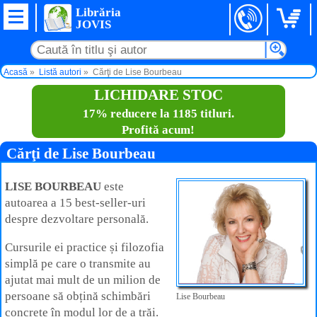
Librăria
JOVIS
Acasă
Listă autori
Cărţi de Lise Bourbeau
LICHIDARE STOC
17% reducere la 1185 titluri.
Profită acum!
Cărţi de Lise Bourbeau
LISE BOURBEAU
este
autoarea a 15 best-seller-uri
despre dezvoltare personală.
Cursurile ei practice și filozofia
simplă pe care o transmite au
ajutat mai mult de un milion de
persoane să obțină schimbări
Lise Bourbeau
concrete în modul lor de a trăi.