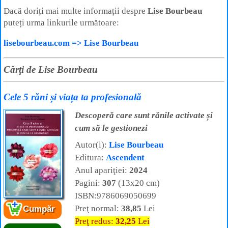
Dacă doriți mai multe informații despre
Lise Bourbeau
puteți urma linkurile următoare:
lisebourbeau.com => Lise Bourbeau
Cărţi de Lise Bourbeau
Cele 5 răni și viața ta profesională
Descoperă care sunt rănile activate și
cum să le gestionezi
Autor(i):
Lise Bourbeau
Editura:
Ascendent
Anul apariţiei:
2024
Pagini:
307
(13x20 cm)
ISBN:9786069050699
Preţ normal:
38,85
Lei
Cumpăr
Preţ redus:
32,25
Lei