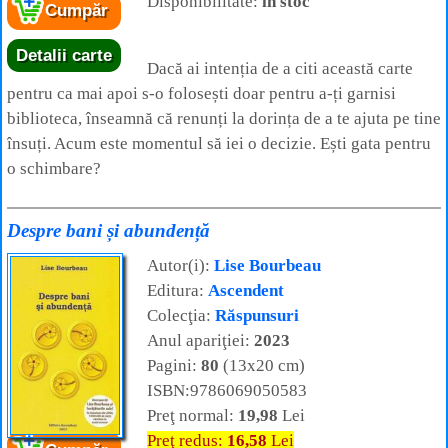
Disponibilitate:
în stoc
Cumpăr
Detalii carte
Dacă ai intenția de a citi această carte
pentru ca mai apoi s-o folosești doar pentru a-ți garnisi
biblioteca, înseamnă că renunți la dorința de a te ajuta pe tine
însuți. Acum este momentul să iei o decizie. Ești gata pentru
o schimbare?
Despre bani și abundență
Autor(i):
Lise Bourbeau
Editura:
Ascendent
Colecţia:
Răspunsuri
Anul apariţiei:
2023
Pagini:
80
(13x20 cm)
ISBN:9786069050583
Preţ normal:
19,98
Lei
Preţ redus:
16,58
Lei