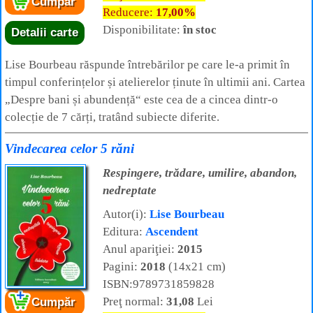
Cumpăr
Reducere:
17,00%
Disponibilitate:
în stoc
Detalii carte
Lise Bourbeau răspunde întrebărilor pe care le-a primit în
timpul conferințelor și atelierelor ținute în ultimii ani. Cartea
„Despre bani și abundență“ este cea de a cincea dintr-o
colecție de 7 cărți, tratând subiecte diferite.
Vindecarea celor 5 răni
Respingere, trădare, umilire, abandon,
nedreptate
Autor(i):
Lise Bourbeau
Editura:
Ascendent
Anul apariţiei:
2015
Pagini:
2018
(14x21 cm)
ISBN:9789731859828
Preţ normal:
31,08
Lei
Cumpăr