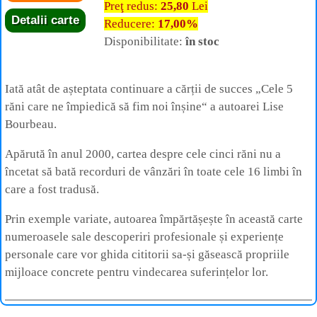
Preţ redus:
25,80
Lei
Detalii carte
Reducere:
17,00%
Disponibilitate:
în stoc
Iată atât de așteptata continuare a cărții de succes „Cele 5
răni care ne împiedică să fim noi înșine“ a autoarei Lise
Bourbeau.
Apărută în anul 2000, cartea despre cele cinci răni nu a
încetat să bată recorduri de vânzări în toate cele 16 limbi în
care a fost tradusă.
Prin exemple variate, autoarea împărtășește în această carte
numeroasele sale descoperiri profesionale și experiențe
personale care vor ghida cititorii sa-și găsească propriile
mijloace concrete pentru vindecarea suferințelor lor.