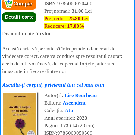
ISBN:9786069050460
Cumpăr
Preţ normal:
31,08
Lei
Detalii carte
Preţ redus:
25,80
Lei
Reducere:
17,00%
Disponibilitate:
în stoc
Această carte vă permite să întreprindeți demersul de
vindecare corect, care vă conduce spre rezultatul căutat:
acela de a fi voi înșivă, descoperind forțele puternice
înnăscute în fiecare dintre noi
Ascultă-ți corpul, prietenul tău cel mai bun
Autor(i):
Lise Bourbeau
Editura:
Ascendent
Colecţia:
Atu
Anul apariţiei:
2023
Pagini:
173
(14x20 cm)
ISBN:9786069050569