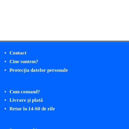
Contact
Cine suntem?
Protecţia datelor personale
Cum comand?
Livrare şi plată
Retur în 14-60 de zile