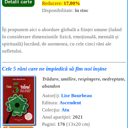
Detalii carte
Reducere:
17,00%
Disponibilitate:
în stoc
Îți propunem aici o abordare globală a ființei umane (luând
în considerare dimensiunile fizică, emoțională, mentală și
spirituală) lucrând, de asemenea, cu cele cinci răni ale
sufletului.
Cele 5 răni care ne împiedică să fim noi înșine
Trădare, umilire, respingere, nedreptate,
abandon
Autor(i):
Lise Bourbeau
Editura:
Ascendent
Colecţia:
Atu
Anul apariţiei:
2021
Pagini:
176
(13x20 cm)