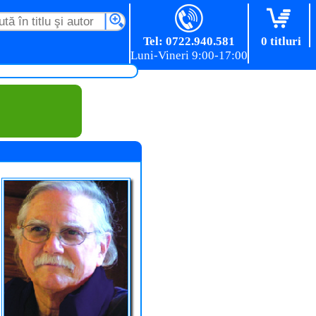
Tel: 0722.940.581
0 titluri