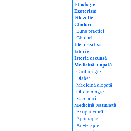
Etnologie
Ezoterism
Filozofie
Ghiduri
Bune practici
Ghiduri
Idei creative
Istorie
Istorie ascunsă
Medicină alopată
Cardiologie
Diabet
Medicină alopată
Oftalmologie
Vaccinuri
Medicină Naturistă
Acupunctură
Apiterapie
Art-terapie