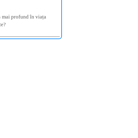
s mai profund în viața
te?