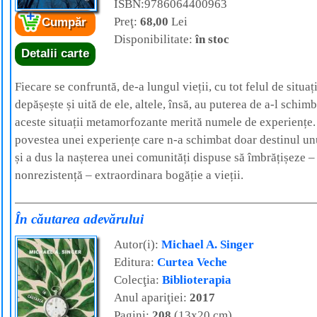
ISBN:9786064400963
Preţ:
68,00
Lei
Cumpăr
Disponibilitate:
în stoc
Detalii carte
Fiecare se confruntă, de-a lungul vieții, cu tot felul de situaț
depășește și uită de ele, altele, însă, au puterea de a-l schimb
aceste situații metamorfozante merită numele de experiențe. I
povestea unei experiențe care n-a schimbat doar destinul unui
și a dus la nașterea unei comunități dispuse să îmbrățișeze – 
nonrezistență – extraordinara bogăție a vieții.
În căutarea adevărului
Autor(i):
Michael A. Singer
Editura:
Curtea Veche
Colecţia:
Biblioterapia
Anul apariţiei:
2017
Pagini:
208
(13x20 cm)