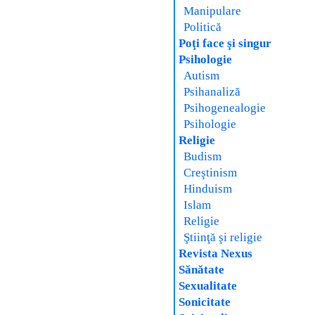
Manipulare
Politică
Poţi face şi singur
Psihologie
Autism
Psihanaliză
Psihogenealogie
Psihologie
Religie
Budism
Creştinism
Hinduism
Islam
Religie
Ştiinţă şi religie
Revista Nexus
Sănătate
Sexualitate
Sonicitate