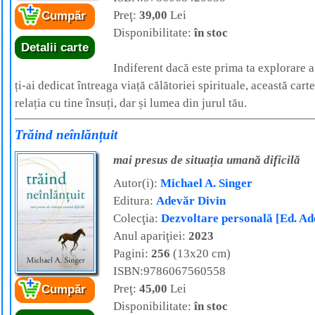
Preţ:
39,00
Lei
Cumpăr
Disponibilitate:
în stoc
Detalii carte
Indiferent dacă este prima ta explorare a
ți-ai dedicat întreaga viață călătoriei spirituale, această carte
relația cu tine însuți, dar și lumea din jurul tău.
Trăind neînlănțuit
mai presus de situația umană dificilă
Autor(i):
Michael A. Singer
Editura:
Adevăr Divin
Colecţia:
Dezvoltare personală [Ed. Ad
Anul apariţiei:
2023
Pagini:
256
(13x20 cm)
ISBN:9786067560558
Preţ:
45,00
Lei
Cumpăr
Disponibilitate:
în stoc