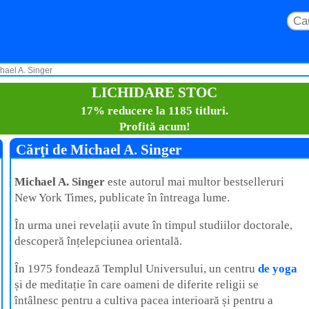
chael A. Singer
LICHIDARE STOC
17% reducere la 1185 titluri.
Profită acum!
Cărţi de Michael A. Singer
Michael A. Singer
este autorul mai multor bestselleruri
New York Times, publicate în întreaga lume.
În urma unei revelații avute în timpul studiilor doctorale,
descoperă înțelepciunea orientală.
În 1975 fondează Templul Universului, un centru
de yoga
și de meditație în care oameni de diferite religii se
întâlnesc pentru a cultiva pacea interioară și pentru a