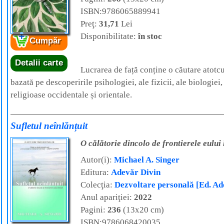
ISBN:9786065889941
Preţ:
31,71
Lei
Disponibilitate:
în stoc
Cumpăr
Detalii carte
Lucrarea de față conține o căutare atotc
bazată pe descoperirile psihologiei, ale fizicii, ale biologiei
religioase occidentale și orientale.
Sufletul neînlănțuit
O călătorie dincolo de frontierele eului 
Autor(i):
Michael A. Singer
Editura:
Adevăr Divin
Colecţia:
Dezvoltare personală [Ed. Ad
Anul apariţiei:
2022
Pagini:
236
(13x20 cm)
ISBN:9786068420035