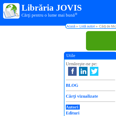
Librăria JOVIS
®
Cărţi pentru o lume mai bună
Acasă
Listă autori
Cărţi de Mi
Utile
Urmăreşte-ne pe:
BLOG
Cărţi vizualizate
Autori
Edituri