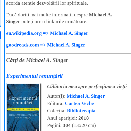
acorda atenție dezvoltării lor spirituale.
Dacă doriți mai multe informații despre
Michael A.
Singer
puteți urma linkurile următoare:
en.wikipedia.org => Michael A. Singer
goodreads.com => Michael A. Singer
Cărţi de Michael A. Singer
Experimentul renunțării
Călătoria mea spre perfecțiunea vieții
Autor(i):
Michael A. Singer
Editura:
Curtea Veche
Colecţia:
Biblioterapia
Anul apariţiei:
2018
Pagini:
304
(13x20 cm)