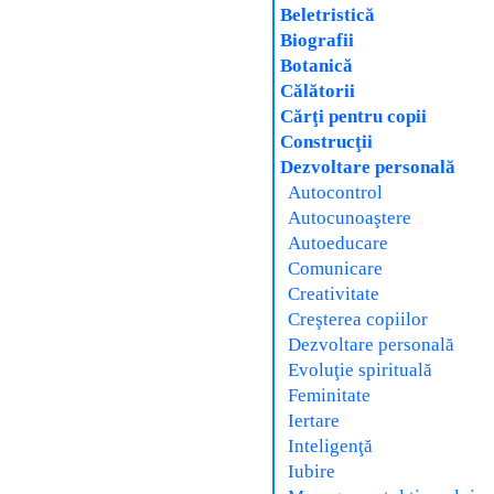
Beletristică
Biografii
Botanică
Călătorii
Cărţi pentru copii
Construcţii
Dezvoltare personală
Autocontrol
Autocunoaştere
Autoeducare
Comunicare
Creativitate
Creşterea copiilor
Dezvoltare personală
Evoluţie spirituală
Feminitate
Iertare
Inteligenţă
Iubire