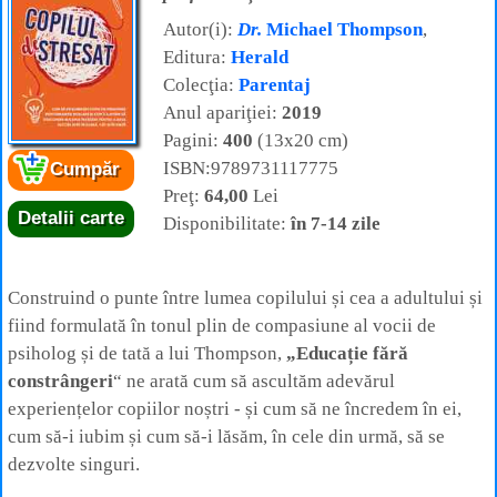
Autor(i):
Dr.
Michael Thompson
,
Editura:
Herald
Colecţia:
Parentaj
Anul apariţiei:
2019
Pagini:
400
(13x20 cm)
ISBN:9789731117775
Cumpăr
Preţ:
64,00
Lei
Detalii carte
Disponibilitate:
în 7-14 zile
Construind o punte între lumea copilului și cea a adultului și
fiind formulată în tonul plin de compasiune al vocii de
psiholog și de tată a lui Thompson,
„Educație fără
constrângeri
“ ne arată cum să ascultăm adevărul
experiențelor copiilor noștri - și cum să ne încredem în ei,
cum să-i iubim și cum să-i lăsăm, în cele din urmă, să se
dezvolte singuri.