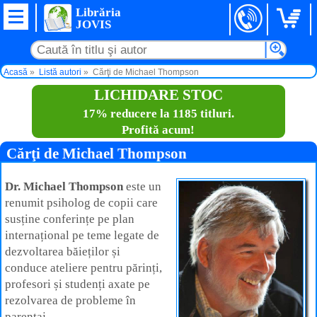
Librăria
JOVIS
Acasă
Listă autori
Cărţi de Michael Thompson
LICHIDARE STOC
17% reducere la 1185 titluri.
Profită acum!
Cărţi de Michael Thompson
Dr. Michael Thompson
este un
renumit psiholog de copii care
susține conferințe pe plan
internațional pe teme legate de
dezvoltarea băieților și
conduce ateliere pentru părinți,
profesori și studenți axate pe
rezolvarea de probleme în
parentaj.