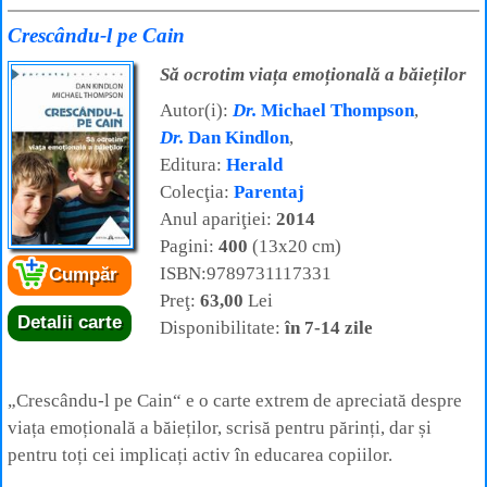
Crescându-l pe Cain
Să ocrotim viața emoțională a băieților
Autor(i):
Dr.
Michael Thompson
,
Dr.
Dan Kindlon
,
Editura:
Herald
Colecţia:
Parentaj
Anul apariţiei:
2014
Pagini:
400
(13x20 cm)
ISBN:9789731117331
Cumpăr
Preţ:
63,00
Lei
Detalii carte
Disponibilitate:
în 7-14 zile
„Crescându-l pe Cain“ e o carte extrem de apreciată despre
viața emoțională a băieților, scrisă pentru părinți, dar și
pentru toți cei implicați activ în educarea copiilor.