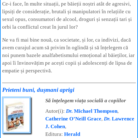
Ce-i face, în multe situații, pe băieții noștri atât de agresivi,
lipsiți de considerație, brutali și manipulatori în relațiile cu
sexul opus, consumatori de alcool, droguri și senzații tari și
orbi la conflictul creat în jurul lor?
Ne va fi mai bine nouă, ca societate, și lor, ca indivizi, dacă
avem curajul acum să privim în oglindă și să înțelegem că
noi punem bazele analfabetismului emoțional al băieților, iar
apoi îi învinovățim pe acești copii și adolescenți de lipsa de
empatie și perspectivă.
Prieteni buni, dușmani aprigi
Să înțelegem viața socială a copiilor
Autor(i):
Dr.
Michael Thompson
,
Catherine O’Neill Grace
,
Dr.
Lawrence
J. Cohen
,
Editura:
Herald