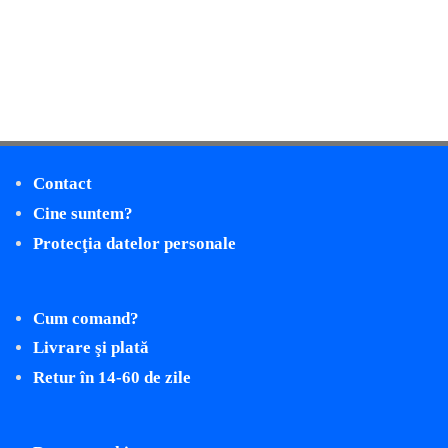
Contact
Cine suntem?
Protecţia datelor personale
Cum comand?
Livrare şi plată
Retur în 14-60 de zile