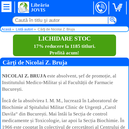
Librăria
JOVIS
Acasă
Listă autori
Cărţi de Nicolai Z. Bruja
LICHIDARE STOC
17% reducere la 1185 titluri.
Profită acum!
Cărţi de Nicolai Z. Bruja
NICOLAI Z. BRUJA
este absolvent, șef de promoție, al
Institutului Medico-Militar și al Facultății de Farmacie
București.
Încă de la absolvirea I. M. M., lucrează în Laboratorul de
Biochimie al Spitalului Militar Clinic de Urgență „Carol
Davila“ din București. Mai întâi la Secția de control
medicamente și Toxicologie, iar apoi la Secția Biochimie. În
1966 este cooptat în colectivul de cercetători al Centrului de