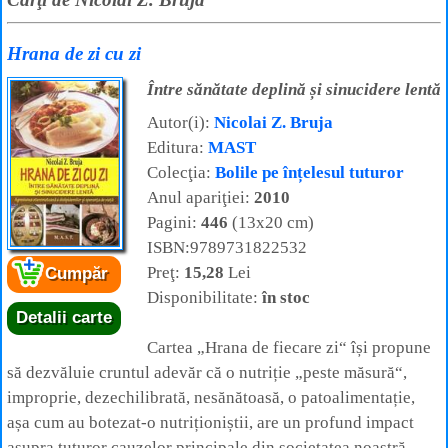
Hrana de zi cu zi
Între sănătate deplină și sinucidere lentă
Autor(i):
Nicolai Z. Bruja
Editura:
MAST
Colecţia:
Bolile pe înțelesul tuturor
Anul apariţiei:
2010
Pagini:
446
(13x20 cm)
ISBN:9789731822532
Preţ:
15,28
Lei
Cumpăr
Disponibilitate:
în stoc
Detalii carte
Cartea „Hrana de fiecare zi“ își propune
să dezvăluie cruntul adevăr că o nutriție „peste măsură“,
improprie, dezechilibrată, nesănătoasă, o patoalimentație,
așa cum au botezat-o nutriționiștii, are un profund impact
asupra tuturor cauzelor principale din societatea noastră