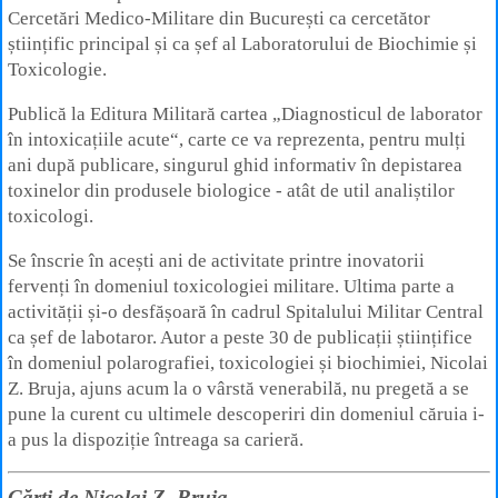
Cercetări Medico-Militare din București ca cercetător
științific principal și ca șef al Laboratorului de Biochimie și
Toxicologie.
Publică la Editura Militară cartea „Diagnosticul de laborator
în intoxicațiile acute“, carte ce va reprezenta, pentru mulți
ani după publicare, singurul ghid informativ în depistarea
toxinelor din produsele biologice - atât de util analiștilor
toxicologi.
Se înscrie în acești ani de activitate printre inovatorii
fervenți în domeniul toxicologiei militare. Ultima parte a
activității și-o desfășoară în cadrul Spitalului Militar Central
ca șef de labotaror. Autor a peste 30 de publicații științifice
în domeniul polarografiei, toxicologiei și biochimiei, Nicolai
Z. Bruja, ajuns acum la o vârstă venerabilă, nu pregetă a se
pune la curent cu ultimele descoperiri din domeniul căruia i-
a pus la dispoziție întreaga sa carieră.
Cărţi de Nicolai Z. Bruja