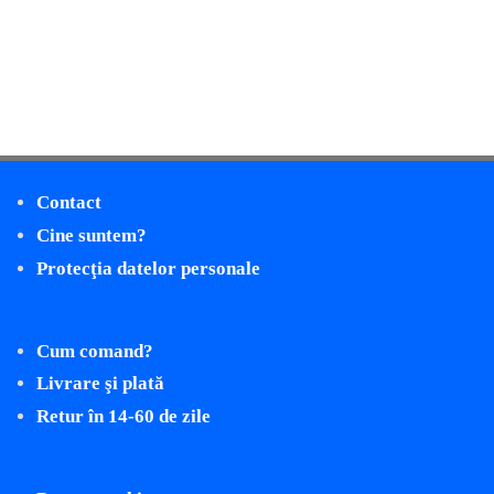
Contact
Cine suntem?
Protecţia datelor personale
Cum comand?
Livrare şi plată
Retur în 14-60 de zile