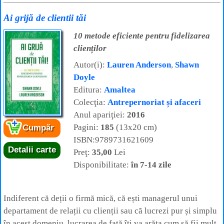
Ai grijă de clientii tăi
10 metode eficiente pentru fidelizarea
clienților
Autor(i):
Lauren Anderson
,
Shawn
Doyle
Editura:
Amaltea
Colecţia:
Antrepernoriat și afaceri
Anul apariţiei:
2016
Pagini:
185
(13x20 cm)
Cumpăr
ISBN:9789731621609
Detalii carte
Preţ:
35,00
Lei
Disponibilitate:
în 7-14 zile
Indiferent că deții o firmă mică, că ești managerul unui
departament de relații cu clienții sau că lucrezi pur și simplu
în acest domeniu, lucrarea de față îți va arăta cum să fii mult