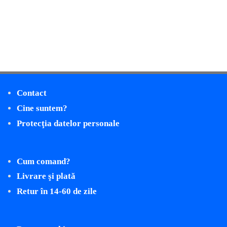
Contact
Cine suntem?
Protecţia datelor personale
Cum comand?
Livrare şi plată
Retur în 14-60 de zile