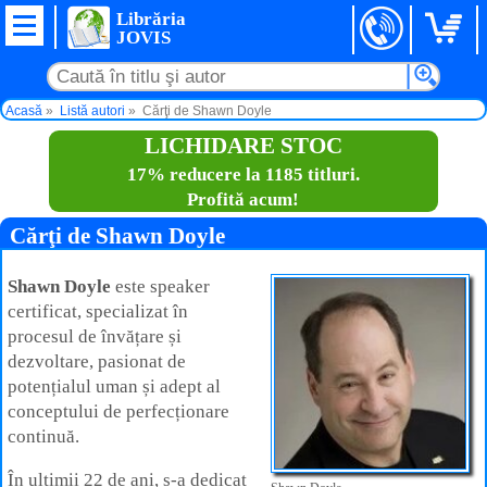
Librăria
JOVIS
Acasă
Listă autori
Cărţi de Shawn Doyle
LICHIDARE STOC
17% reducere la 1185 titluri.
Profită acum!
Cărţi de Shawn Doyle
Shawn Doyle
este speaker
certificat, specializat în
procesul de învățare și
dezvoltare, pasionat de
potențialul uman și adept al
conceptului de perfecționare
continuă.
În ultimii 22 de ani, s-a dedicat