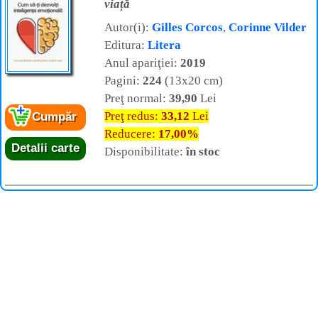
viață
Autor(i):
Gilles Corcos
,
Corinne Vilder
Editura:
Litera
Anul apariţiei:
2019
Pagini:
224
(13x20 cm)
Preţ normal:
39,90
Lei
Preţ redus:
33,12
Lei
Cumpăr
Reducere:
17,00%
Detalii carte
Disponibilitate:
în stoc