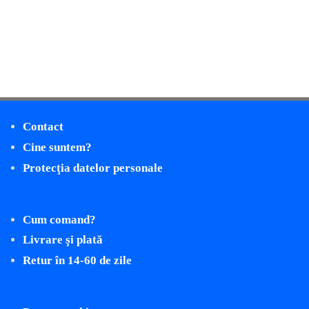
Contact
Cine suntem?
Protecţia datelor personale
Cum comand?
Livrare şi plată
Retur în 14-60 de zile