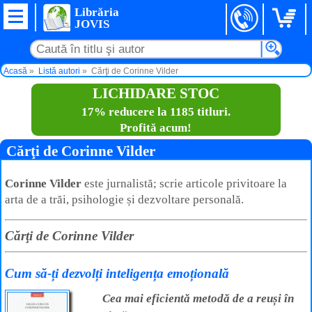
Librăria
JOVIS
Acasă
Listă autori
Cărţi de Corinne Vilder
LICHIDARE STOC
17% reducere la 1185 titluri.
Profită acum!
Cărţi de Corinne Vilder
Corinne Vilder
este jurnalistă; scrie articole privitoare la
arta de a trăi, psihologie și dezvoltare personală.
Cărţi de Corinne Vilder
Cum să-ți dezvolți inteligența emoțională
Cea mai eficientă metodă de a reuși în