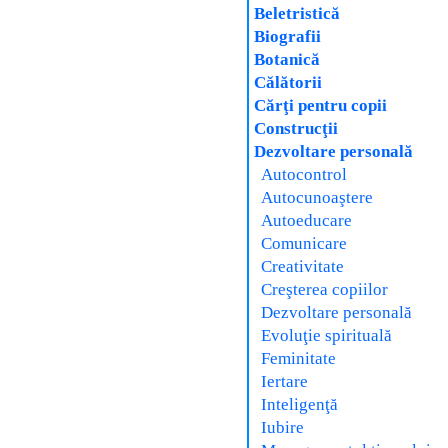
Beletristică
Biografii
Botanică
Călătorii
Cărţi pentru copii
Construcţii
Dezvoltare personală
Autocontrol
Autocunoaştere
Autoeducare
Comunicare
Creativitate
Creşterea copiilor
Dezvoltare personală
Evoluţie spirituală
Feminitate
Iertare
Inteligenţă
Iubire