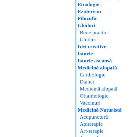
Etnologie
Ezoterism
Filozofie
Ghiduri
Bune practici
Ghiduri
Idei creative
Istorie
Istorie ascunsă
Medicină alopată
Cardiologie
Diabet
Medicină alopată
Oftalmologie
Vaccinuri
Medicină Naturistă
Acupunctură
Apiterapie
Art-terapie