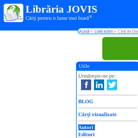
Librăria JOVIS
®
Cărţi pentru o lume mai bună
Acasă
Listă autori
Cărţi de Da
Utile
Urmăreşte-ne pe:
BLOG
Cărţi vizualizate
Autori
Edituri