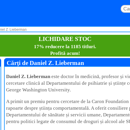
niel Z. Lieberman
LICHIDARE STOC
17% reducere la 1185 titluri.
Profită acum!
Cărţi de Daniel Z. Lieberman
Daniel Z. Lieberman
este doctor în medicină, profesor și v
cercetare clinică al Departamentului de psihiatrie și științe
George Washington University.
A primit un premiu pentru cercetare de la Caron Foundation ș
rapoarte despre știința comportamentală. A oferit consiliere
Departamentului de sănătate și servicii umane, Departamentu
pentru politici legate de consumul de droguri și alcool ale 