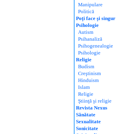
Manipulare
Politică
Poţi face şi singur
Psihologie
Autism
Psihanaliză
Psihogenealogie
Psihologie
Religie
Budism
Creştinism
Hinduism
Islam
Religie
Ştiinţă şi religie
Revista Nexus
Sănătate
Sexualitate
Sonicitate