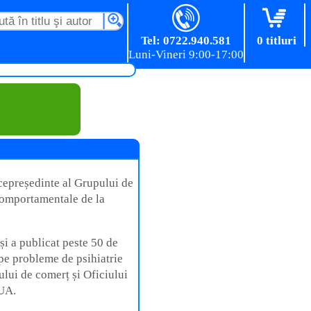
Tel: 0722.940.581
0 titluri
icepreședinte al Grupului de
 comportamentale de la
i a publicat peste 50 de
 pe probleme de psihiatrie
lui de comerț și Oficiului
SUA.