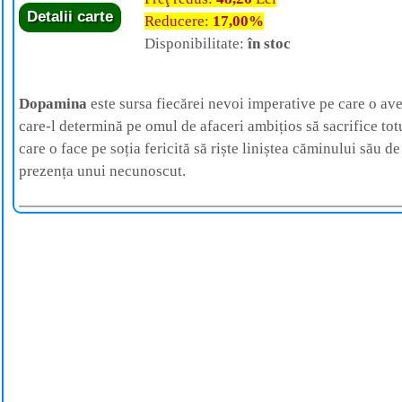
Detalii carte
Reducere:
17,00%
Disponibilitate:
în stoc
Dopamina
este sursa fiecărei nevoi imperative pe care o av
care-l determină pe omul de afaceri ambițios să sacrifice tot
care o face pe soția fericită să riște liniștea căminului său d
prezența unui necunoscut.