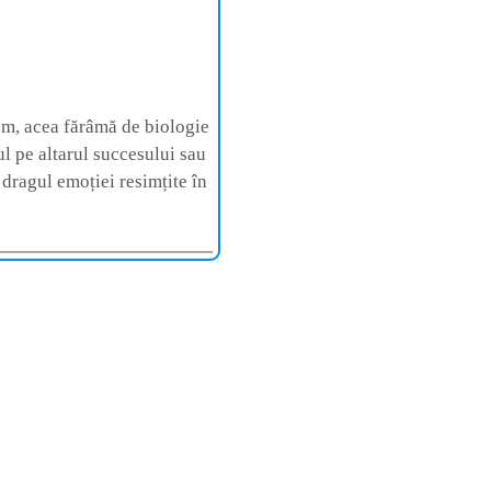
em, acea fărâmă de biologie
ul pe altarul succesului sau
e dragul emoției resimțite în