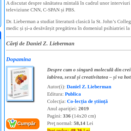
A discutat despre sănătatea mintală în cadrul unor interviuri
televiziune CNN, C-SPAN și PBS.
Dr. Lieberman a studiat literatură clasică la St. John’s Colle
medic și și-a desăvârșit pregătirea în domeniul psihiatriei l
Cărţi de Daniel Z. Lieberman
Dopamina
Despre cum o singură moleculă din crei
iubirea, sexul și creativitatea – și va ho
Autor(i):
Daniel Z. Lieberman
Editura:
Publica
Colecţia:
Co-lecția de știință
Anul apariţiei:
2019
Pagini:
336
(14x20 cm)
Preţ normal:
58,14
Lei
Cumpăr
Preţ redus:
48,26
Lei