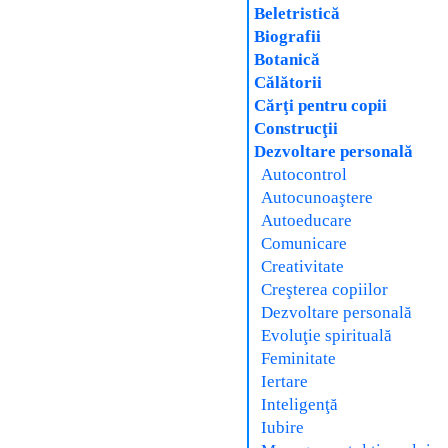
Beletristică
Biografii
Botanică
Călătorii
Cărţi pentru copii
Construcţii
Dezvoltare personală
Autocontrol
Autocunoaştere
Autoeducare
Comunicare
Creativitate
Creşterea copiilor
Dezvoltare personală
Evoluţie spirituală
Feminitate
Iertare
Inteligenţă
Iubire