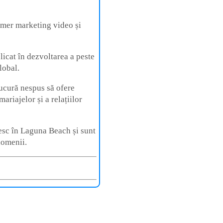
umer marketing video și
icat în dezvoltarea a peste
lobal.
bucură nespus să ofere
mariajelor și a relațiilor
iesc în Laguna Beach și sunt
domenii.