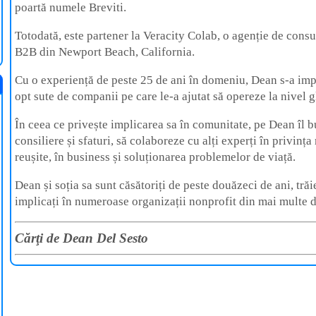
poartă numele Breviti.
Totodată, este partener la Veracity Colab, o agenție de cons
B2B din Newport Beach, California.
Cu o experiență de peste 25 de ani în domeniu, Dean s-a impl
opt sute de companii pe care le-a ajutat să opereze la nivel g
În ceea ce privește implicarea sa în comunitate, pe Dean îl 
consiliere și sfaturi, să colaboreze cu alți experți în privința 
reușite, în business și soluționarea problemelor de viață.
Dean și soția sa sunt căsătoriți de peste douăzeci de ani, tră
implicați în numeroase organizații nonprofit din mai multe 
Cărţi de Dean Del Sesto