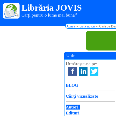
Librăria JOVIS
®
Cărţi pentru o lume mai bună
Acasă
Listă autori
Cărţi de De
Utile
Urmăreşte-ne pe:
BLOG
Cărţi vizualizate
Autori
Edituri