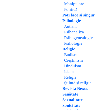
Manipulare
Politică
Poţi face şi singur
Psihologie
Autism
Psihanaliză
Psihogenealogie
Psihologie
Religie
Budism
Creştinism
Hinduism
Islam
Religie
Ştiinţă şi religie
Revista Nexus
Sănătate
Sexualitate
Sonicitate