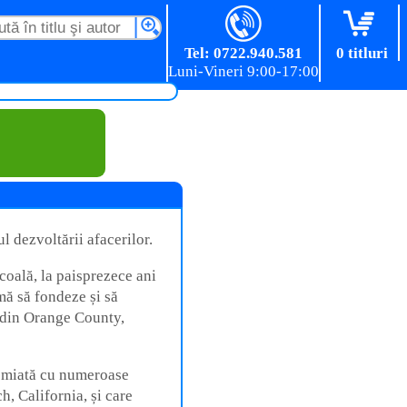
Tel: 0722.940.581
0 titluri
l dezvoltării afacerilor.
coală, la paisprezece ani
mă să fondeze și să
g din Orange County,
remiată cu numeroase
h, California, și care