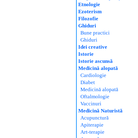
Etnologie
Ezoterism
Filozofie
Ghiduri
Bune practici
Ghiduri
Idei creative
Istorie
Istorie ascunsă
Medicină alopată
Cardiologie
Diabet
Medicină alopată
Oftalmologie
Vaccinuri
Medicină Naturistă
Acupunctură
Apiterapie
Art-terapie