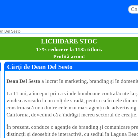
an Del Sesto
LICHIDARE STOC
17% reducere la 1185 titluri.
Profită acum!
Cărţi de Dean Del Sesto
Dean Del Sesto
a lucrat în marketing, branding și în domeniu
La 11 ani, a început prin a vinde bomboane contrafăcute la ș
vindea avocado la un colț de stradă, pentru ca în cele din ur
construiască una dintre cele mai mari agenții de advertisin
California, dovedind că a îndrăgit mereu sectorul de creație.
În prezent, conduce o agenție de branding și comunicare p
distincții și deosebit de interactivă, cu sediul în Laguna Beac