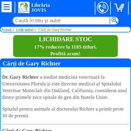
Librăria
JOVIS
Acasă
Listă autori
Cărţi de Gary Richter
LICHIDARE STOC
17% reducere la 1185 titluri.
Profită acum!
Cărţi de Gary Richter
Dr. Gary Richter
a studiat medicina veterinară la
Universitatea Florida și este director medical al Spitalului
Veterinar Montclair din Oakland, California, considerat unul
dintre primele zece spitale de gen din Statele Unite.
Spitalul pentru animale al doctorului Richter a primit peste
30 de premii.
Cărţi de Gary Richter