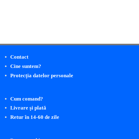
Contact
Cine suntem?
Protecţia datelor personale
Cum comand?
Livrare şi plată
Retur în 14-60 de zile