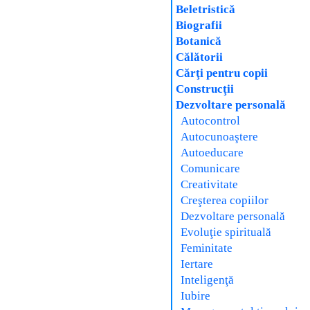
Beletristică
Biografii
Botanică
Călătorii
Cărţi pentru copii
Construcţii
Dezvoltare personală
Autocontrol
Autocunoaştere
Autoeducare
Comunicare
Creativitate
Creşterea copiilor
Dezvoltare personală
Evoluţie spirituală
Feminitate
Iertare
Inteligenţă
Iubire