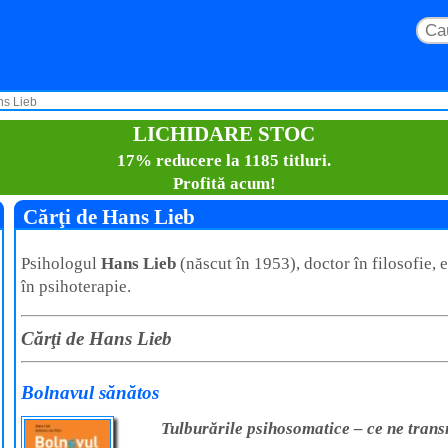
ns Lieb
LICHIDARE STOC
17% reducere la 1185 titluri.
Profită acum!
Cărţi de Hans Lieb
Psihologul
Hans Lieb
(născut în 1953), doctor în filosofie, e
în psihoterapie.
Cărţi de Hans Lieb
Bolnavul sănătos
Tulburările psihosomatice – ce ne tran