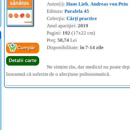
Autor(i):
Hans Lieb
,
Andreas von Pein
Editura:
Paralela 45
Colecţia:
Cărți practice
Anul apariţiei:
2019
Pagini:
192
(17x22 cm)
Preţ:
50,74
Lei
Disponibilitate:
în 7-14 zile
Cumpăr
Detalii carte
Ne simțim rău, dar medicul nu poate depi
înseamnă că suferim de o afecțiune psihosomatică.