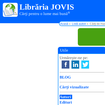
Librăria JOVIS
®
Cărţi pentru o lume mai bună
Acasă
Listă autori
Cărţi de Ha
Utile
Urmăreşte-ne pe:
BLOG
Cărţi vizualizate
Autori
Edituri