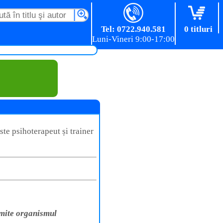
Tel: 0722.940.581
0 titluri
ste psihoterapeut și trainer
smite organismul