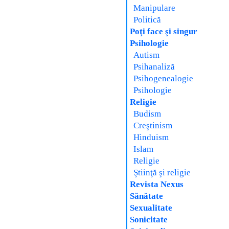
Manipulare
Politică
Poţi face şi singur
Psihologie
Autism
Psihanaliză
Psihogenealogie
Psihologie
Religie
Budism
Creştinism
Hinduism
Islam
Religie
Ştiinţă şi religie
Revista Nexus
Sănătate
Sexualitate
Sonicitate