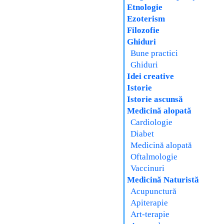
Etnologie
Ezoterism
Filozofie
Ghiduri
Bune practici
Ghiduri
Idei creative
Istorie
Istorie ascunsă
Medicină alopată
Cardiologie
Diabet
Medicină alopată
Oftalmologie
Vaccinuri
Medicină Naturistă
Acupunctură
Apiterapie
Art-terapie