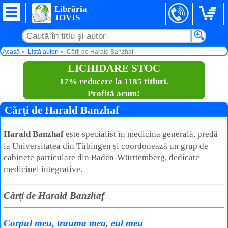
Librăria
JOVIS
Acasă
Listă autori
Cărţi de Harald Banzhaf
LICHIDARE STOC
17% reducere la 1185 titluri.
Profită acum!
Cărţi de Harald Banzhaf
Harald Banzhaf
este specialist în medicina generală, predă
la Universitatea din Tübingen și coordonează un grup de
cabinete particulare din Baden-Württemberg, dedicate
medicinei integrative.
Cărţi de Harald Banzhaf
Corpul meu, trauma mea, eul meu