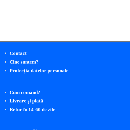
Contact
Cine suntem?
Protecţia datelor personale
Cum comand?
Livrare şi plată
Retur în 14-60 de zile