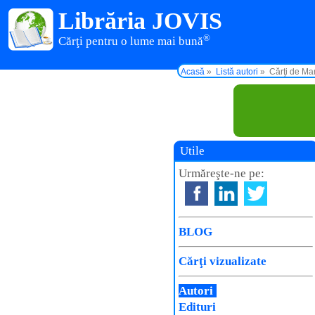
Librăria JOVIS
®
Cărţi pentru o lume mai bună
Acasă
Listă autori
Cărţi de M
Utile
Urmăreşte-ne pe:
BLOG
Cărţi vizualizate
Autori
Edituri