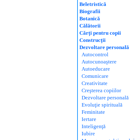
Beletristică
Biografii
Botanică
Călătorii
Cărţi pentru copii
Construcţii
Dezvoltare personală
Autocontrol
Autocunoaştere
Autoeducare
Comunicare
Creativitate
Creşterea copiilor
Dezvoltare personală
Evoluţie spirituală
Feminitate
Iertare
Inteligenţă
Iubire