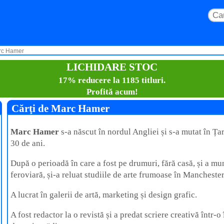
arc Hamer
LICHIDARE STOC
17% reducere la 1185 titluri.
Profită acum!
Cărţi de Marc Hamer
Marc Hamer
s-a născut în nordul Angliei și s-a mutat în Ța
30 de ani.
După o perioadă în care a fost pe drumuri, fără casă, și a mu
feroviară, și-a reluat studiile de arte frumoase în Mancheste
A lucrat în galerii de artă, marketing și design grafic.
A fost redactor la o revistă și a predat scriere creativă într-