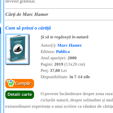
devenit grădinar.
Cărţi de Marc Hamer
Cum să prinzi o cârtiță
Și să te regăsești în natură
Autor(i):
Marc Hamer
Editura:
Publica
Anul apariţiei:
2000
Pagini:
2019
(13x20 cm)
Preţ:
37,00
Lei
Disponibilitate:
în 7-14 zile
Cumpăr
O poveste încântătoare despre zona rural
Detalii carte
ciclurile naturii, despre solitudine și mu
extraordinarei experiențe a unui scriitor ca vânător de cârtiț