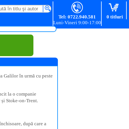
Tel: 0722.940.581
0 titluri
ra Galilor în urmă cu peste
ncit la o companie
r și Stoke-on-Trent.
o închisoare, după care a