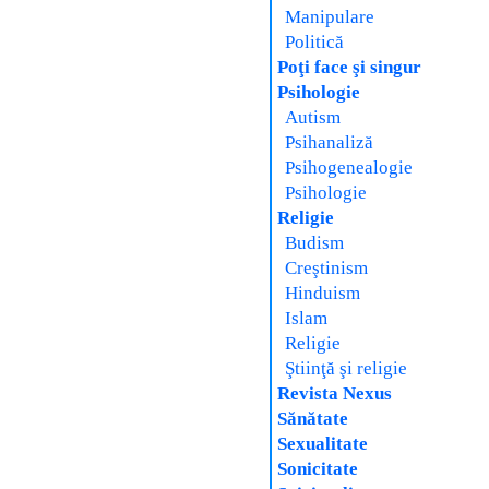
Manipulare
Politică
Poţi face şi singur
Psihologie
Autism
Psihanaliză
Psihogenealogie
Psihologie
Religie
Budism
Creştinism
Hinduism
Islam
Religie
Ştiinţă şi religie
Revista Nexus
Sănătate
Sexualitate
Sonicitate