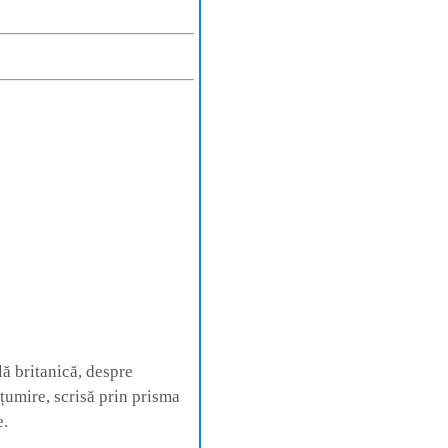
ă britanică, despre
lțumire, scrisă prin prisma
e.