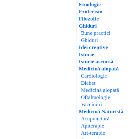
Etnologie
Ezoterism
Filozofie
Ghiduri
Bune practici
Ghiduri
Idei creative
Istorie
Istorie ascunsă
Medicină alopată
Cardiologie
Diabet
Medicină alopată
Oftalmologie
Vaccinuri
Medicină Naturistă
Acupunctură
Apiterapie
Art-terapie