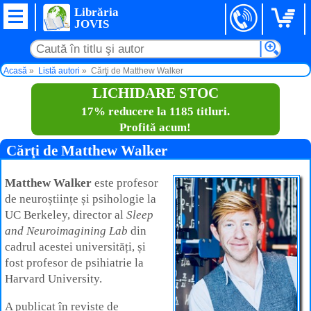
Librăria
JOVIS
Acasă
Listă autori
Cărţi de Matthew Walker
LICHIDARE STOC
17% reducere la 1185 titluri.
Profită acum!
Cărţi de Matthew Walker
Matthew Walker
este profesor
de neuroștiințe și psihologie la
UC Berkeley, director al
Sleep
and Neuroimagining Lab
din
cadrul acestei universități, și
fost profesor de psihiatrie la
Harvard University.
A publicat în reviste de