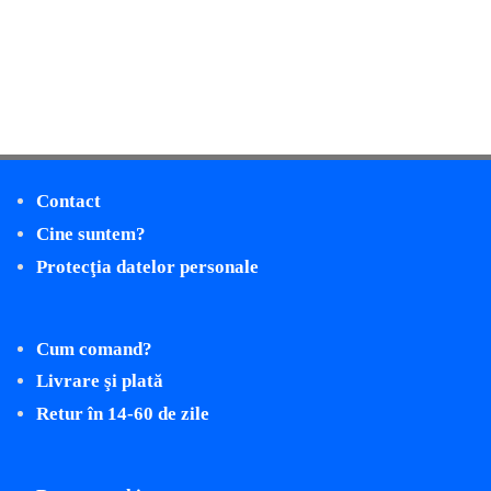
Contact
Cine suntem?
Protecţia datelor personale
Cum comand?
Livrare şi plată
Retur în 14-60 de zile