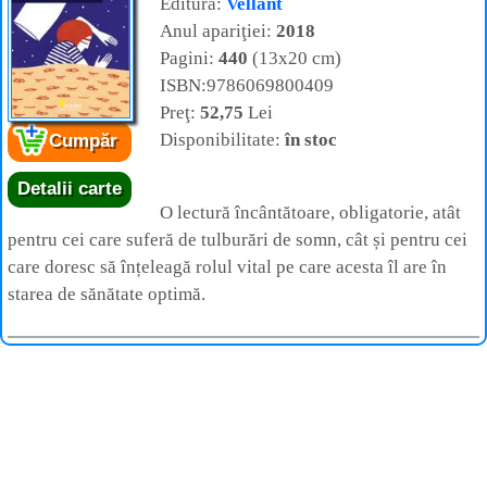
Editura:
Vellant
Anul apariţiei:
2018
Pagini:
440
(13x20 cm)
ISBN:9786069800409
Preţ:
52,75
Lei
Disponibilitate:
în stoc
Cumpăr
Detalii carte
O lectură încântătoare, obligatorie, atât
pentru cei care suferă de tulburări de somn, cât și pentru cei
care doresc să înțeleagă rolul vital pe care acesta îl are în
starea de sănătate optimă.