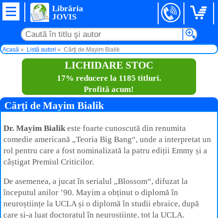
Librăria
JOVIS
Acasă
Listă autori
Cărţi de Mayim Bialik
LICHIDARE STOC
17% reducere la 1185 titluri.
Profită acum!
Cărţi de Mayim Bialik
Dr. Mayim Bialik
este foarte cunoscută din renumita
comedie americană „Teoria Big Bang“, unde a interpretat un
rol pentru care a fost nominalizată la patru ediții Emmy și a
câștigat Premiul Criticilor.
De asemenea, a jucat în serialul „Blossom“, difuzat la
începutul anilor ’90. Mayim a obținut o diplomă în
neuroștiințe la UCLA și o diplomă în studii ebraice, după
care și-a luat doctoratul în neuroștiințe, tot la UCLA.