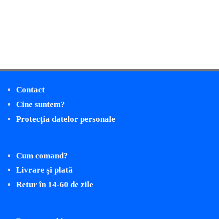
Contact
Cine suntem?
Protecţia datelor personale
Cum comand?
Livrare şi plată
Retur în 14-60 de zile