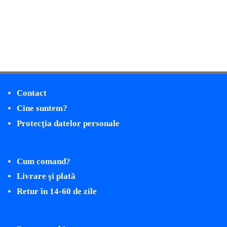
Contact
Cine suntem?
Protecţia datelor personale
Cum comand?
Livrare şi plată
Retur în 14-60 de zile