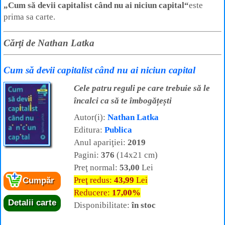
„Cum să devii capitalist când nu ai niciun capital“
este
prima sa carte.
Cărţi de Nathan Latka
Cum să devii capitalist când nu ai niciun capital
Cele patru reguli pe care trebuie să le
încalci ca să te îmbogățești
Autor(i):
Nathan Latka
Editura:
Publica
Anul apariţiei:
2019
Pagini:
376
(14x21 cm)
Preţ normal:
53,00
Lei
Preţ redus:
43,99
Lei
Cumpăr
Reducere:
17,00%
Detalii carte
Disponibilitate:
în stoc