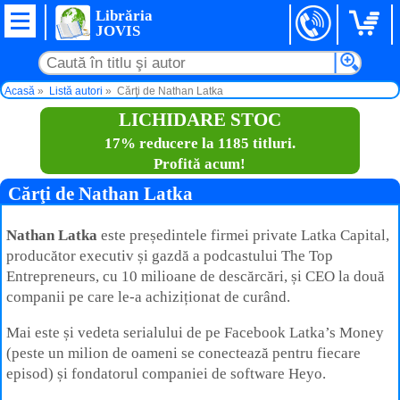
Librăria
JOVIS
Acasă
Listă autori
Cărţi de Nathan Latka
LICHIDARE STOC
17% reducere la 1185 titluri.
Profită acum!
Cărţi de Nathan Latka
Nathan Latka
este președintele firmei private Latka Capital,
producător executiv și gazdă a podcastului The Top
Entrepreneurs, cu 10 milioane de descărcări, și CEO la două
companii pe care le-a achiziționat de curând.
Mai este și vedeta serialului de pe Facebook Latka’s Money
(peste un milion de oameni se conectează pentru fiecare
episod) și fondatorul companiei de software Heyo.