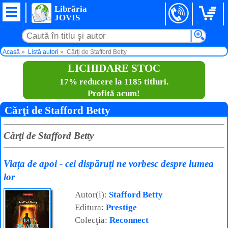
Librăria
JOVIS
Acasă
Listă autori
Cărţi de Stafford Betty
LICHIDARE STOC
17% reducere la 1185 titluri.
Profită acum!
Cărţi de Stafford Betty
Cărţi de Stafford Betty
Viața de apoi - cei dispăruți ne vorbesc despre lumea
lor
Autor(i):
Stafford Betty
Editura:
Prestige
Colecţia:
Reconnect