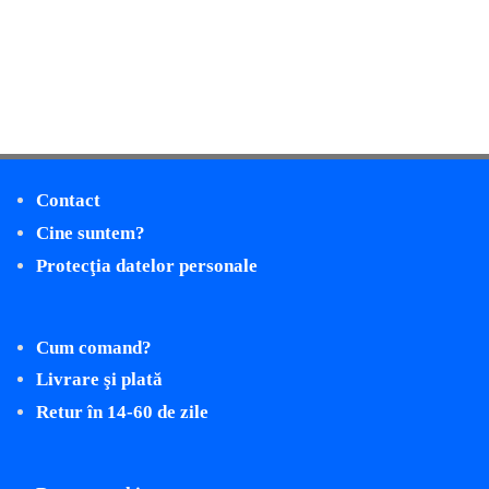
Contact
Cine suntem?
Protecţia datelor personale
Cum comand?
Livrare şi plată
Retur în 14-60 de zile