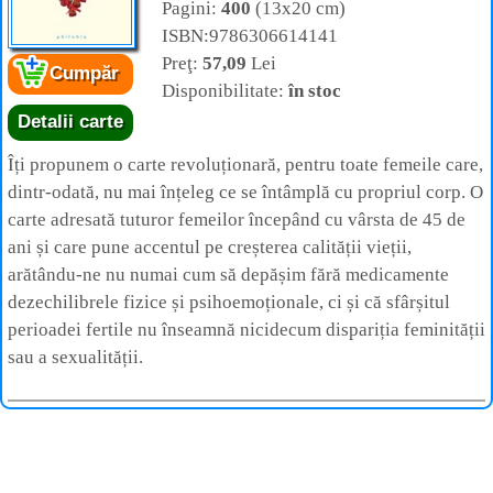
Pagini:
400
(13x20 cm)
ISBN:9786306614141
Preţ:
57,09
Lei
Cumpăr
Disponibilitate:
în stoc
Detalii carte
Îți propunem o carte revoluționară, pentru toate femeile care,
dintr-odată, nu mai înțeleg ce se întâmplă cu propriul corp. O
carte adresată tuturor femeilor începând cu vârsta de 45 de
ani și care pune accentul pe creșterea calității vieții,
arătându-ne nu numai cum să depășim fără medicamente
dezechilibrele fizice și psihoemoționale, ci și că sfârșitul
perioadei fertile nu înseamnă nicidecum dispariția feminității
sau a sexualității.