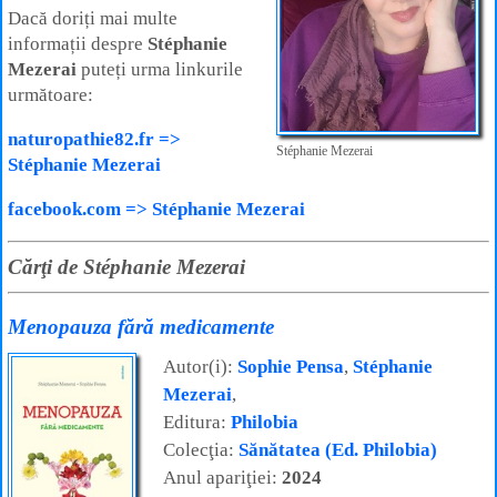
Dacă doriți mai multe
informații despre
Stéphanie
Mezerai
puteți urma linkurile
următoare:
naturopathie82.fr =>
Stéphanie Mezerai
Stéphanie Mezerai
facebook.com => Stéphanie Mezerai
Cărţi de Stéphanie Mezerai
Menopauza fără medicamente
Autor(i):
Sophie Pensa
,
Stéphanie
Mezerai
,
Editura:
Philobia
Colecţia:
Sănătatea (Ed. Philobia)
Anul apariţiei:
2024