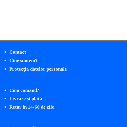
Contact
Cine suntem?
Protecţia datelor personale
Cum comand?
Livrare şi plată
Retur în 14-60 de zile