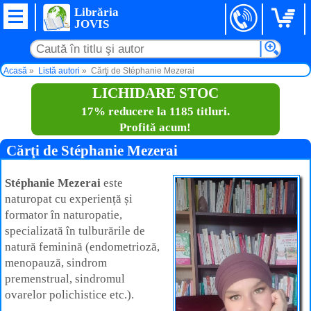
Librăria
JOVIS
Acasă
Listă autori
Cărţi de Stéphanie Mezerai
LICHIDARE STOC
17% reducere la 1185 titluri.
Profită acum!
Cărţi de Stéphanie Mezerai
Stéphanie Mezerai
este
naturopat cu experiență și
formator în naturopatie,
specializată în tulburările de
natură feminină (endometrioză,
menopauză, sindrom
premenstrual, sindromul
ovarelor polichistice etc.).