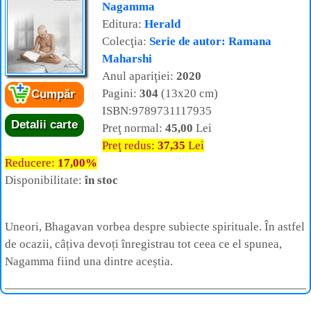
Nagamma
Editura:
Herald
Colecţia:
Serie de autor: Ramana
Maharshi
Anul apariţiei:
2020
Pagini:
304
(13x20 cm)
Cumpăr
ISBN:9789731117935
Detalii carte
Preţ normal:
45,00
Lei
Preţ redus:
37,35
Lei
Reducere:
17,00%
Disponibilitate:
în stoc
Uneori, Bhagavan vorbea despre subiecte spirituale. În astfel
de ocazii, câțiva devoți înregistrau tot ceea ce el spunea,
Nagamma fiind una dintre aceștia.