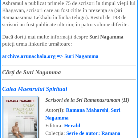
Ashramul a publicat primele 75 de scrisori în timpul vieții lui
Bhagavan, scrisori care au fost citite în prezența sa (Sri
Ramanasrama Lekhalu în limba telugu). Restul de 198 de
scrisori au fost publicate ulterior, în patru volume diferite.
Dacă doriți mai multe informații despre
Suri Nagamma
puteți urma linkurile următoare:
archive.arunachala.org => Suri Nagamma
Cărţi de Suri Nagamma
Calea Maestrului Spiritual
Scrisori de la Sri Ramanasramam (II)
Autor(i):
Ramana Maharshi
,
Suri
Nagamma
Editura:
Herald
Colecţia:
Serie de autor: Ramana