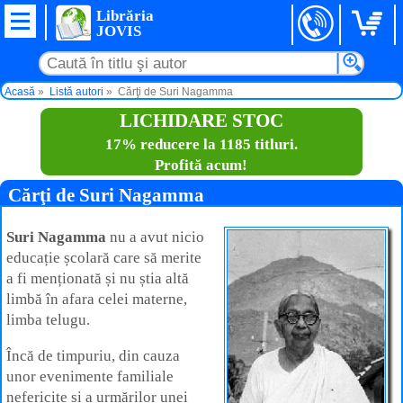
Librăria
JOVIS
Acasă
Listă autori
Cărţi de Suri Nagamma
LICHIDARE STOC
17% reducere la 1185 titluri.
Profită acum!
Cărţi de Suri Nagamma
Suri Nagamma
nu a avut nicio
educație școlară care să merite
a fi menționată și nu știa altă
limbă în afara celei materne,
limba telugu.
Încă de timpuriu, din cauza
unor evenimente familiale
nefericite și a urmărilor unei