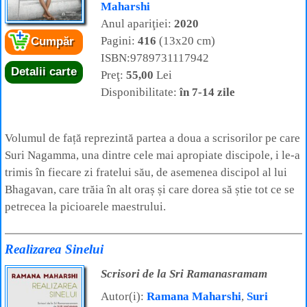
Maharshi
Anul apariţiei:
2020
Pagini:
416
(13x20 cm)
Cumpăr
ISBN:9789731117942
Detalii carte
Preţ:
55,00
Lei
Disponibilitate:
în 7-14 zile
Volumul de față reprezintă partea a doua a scrisorilor pe care
Suri Nagamma, una dintre cele mai apropiate discipole, i le-a
trimis în fiecare zi fratelui său, de asemenea discipol al lui
Bhagavan, care trăia în alt oraș și care dorea să știe tot ce se
petrecea la picioarele maestrului.
Realizarea Sinelui
Scrisori de la Sri Ramanasramam
Autor(i):
Ramana Maharshi
,
Suri