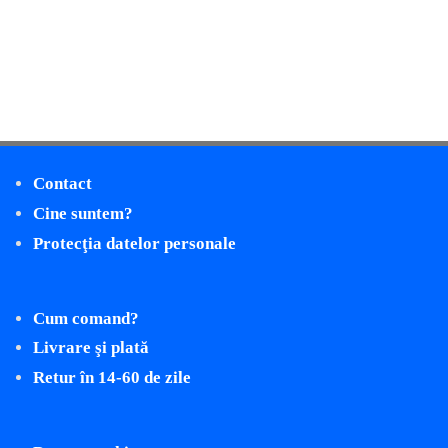
Contact
Cine suntem?
Protecţia datelor personale
Cum comand?
Livrare şi plată
Retur în 14-60 de zile