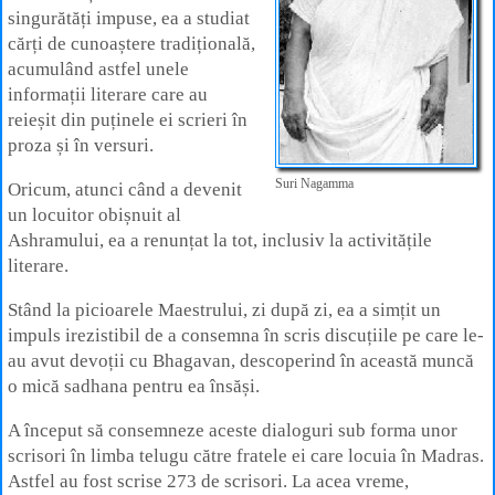
singurătăți impuse, ea a studiat
cărți de cunoaștere tradițională,
acumulând astfel unele
informații literare care au
reieșit din puținele ei scrieri în
proza și în versuri.
Suri Nagamma
Oricum, atunci când a devenit
un locuitor obișnuit al
Ashramului, ea a renunțat la tot, inclusiv la activitățile
literare.
Stând la picioarele Maestrului, zi după zi, ea a simțit un
impuls irezistibil de a consemna în scris discuțiile pe care le-
au avut devoții cu Bhagavan, descoperind în această muncă
o mică sadhana pentru ea însăși.
A început să consemneze aceste dialoguri sub forma unor
scrisori în limba telugu către fratele ei care locuia în Madras.
Astfel au fost scrise 273 de scrisori. La acea vreme,