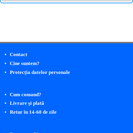
Contact
Cine suntem?
Protecţia datelor personale
Cum comand?
Livrare şi plată
Retur în 14-60 de zile