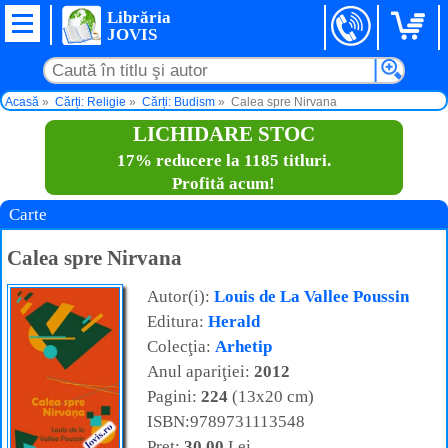
Librăria
JOVIS
Acasă
Cărți: Religie
Cărți: Budism
Calea spre Nirvana
LICHIDARE STOC
17% reducere la 1185 titluri.
Profită acum!
Carte
Calea spre Nirvana
Autor(i):
Louis de La Vallee Poussin
Editura:
Herald
Colecţia:
Arhetip
Anul apariţiei:
2012
Pagini:
224
(13x20 cm)
ISBN:9789731113548
Preţ:
30,00
Lei