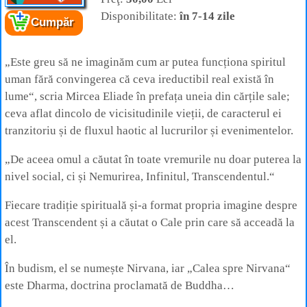
Disponibilitate:
în 7-14 zile
Cumpăr
Cartea:
Calea spre Nirvana
Autor:
Louis de La Vallee Poussin
Editura:
Herald
„Este greu să ne imaginăm cum ar putea funcționa spiritul
uman fără convingerea că ceva ireductibil real există în
lume“, scria Mircea Eliade în prefața uneia din cărțile sale;
ceva aflat dincolo de vicisitudinile vieții, de caracterul ei
tranzitoriu și de fluxul haotic al lucrurilor și evenimentelor.
„De aceea omul a căutat în toate vremurile nu doar puterea la
nivel social, ci și Nemurirea, Infinitul, Transcendentul.“
Fiecare tradiție spirituală și-a format propria imagine despre
acest Transcendent și a căutat o Cale prin care să acceadă la
el.
În budism, el se numește Nirvana, iar „Calea spre Nirvana“
este Dharma, doctrina proclamată de Buddha…