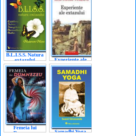
B.L.I.S.S. Natura
Experiențe ale
extazului
extazului
Femeia lui
Samadhi Yoga
Dumnezeu