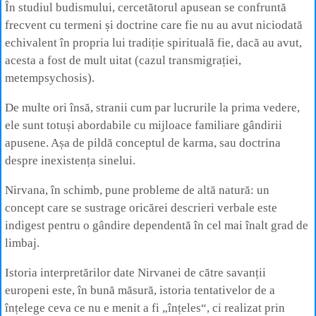
În studiul budismului, cercetătorul apusean se confruntă
frecvent cu termeni și doctrine care fie nu au avut niciodată
echivalent în propria lui tradiție spirituală fie, dacă au avut,
acesta a fost de mult uitat (cazul transmigrației,
metempsychosis).
De multe ori însă, stranii cum par lucrurile la prima vedere,
ele sunt totuși abordabile cu mijloace familiare gândirii
apusene. Așa de pildă conceptul de karma, sau doctrina
despre inexistența sinelui.
Nirvana, în schimb, pune probleme de altă natură: un
concept care se sustrage oricărei descrieri verbale este
indigest pentru o gândire dependentă în cel mai înalt grad de
limbaj.
Istoria interpretărilor date Nirvanei de către savanții
europeni este, în bună măsură, istoria tentativelor de a
înțelege ceva ce nu e menit a fi „înțeles“, ci realizat prin