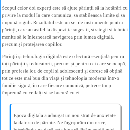
Scopul celor doi experți este să ajute părinții să ia hotărâri cu
privire la modul în care comunică, să stabilească limite și să
impună reguli. Rezultatul este un set de instrumente pentru
părinți, care au astfel la dispoziție sugestii, strategii și tehnici
menite să le înlesnească navigarea prin lumea digitală,
precum și protejarea copiilor.
Părinții și tehnologia digitală este o lectură esențială pentru
toți părinții și educatorii, precum și pentru cei care se ocupă,
prin profesia lor, de copii și adolescenți și doresc să obțină
tot ce este mai bun din viață și tehnologia modernă într-o
familie sigură, în care fiecare comunică, petrece timp
împreună cu ceilalți și se bucură cu ei.
Epoca digitală a adăugat un nou strat de anxietate
la datoria de părinte. Ne îngrijorăm din orice,
întrebându-ne dacă este bine să lăsăm copiii mici