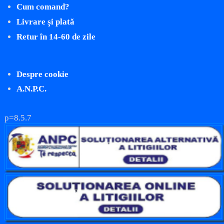
Cum comand?
Livrare şi plată
Retur în 14-60 de zile
Despre cookie
A.N.P.C.
p=8.5.7