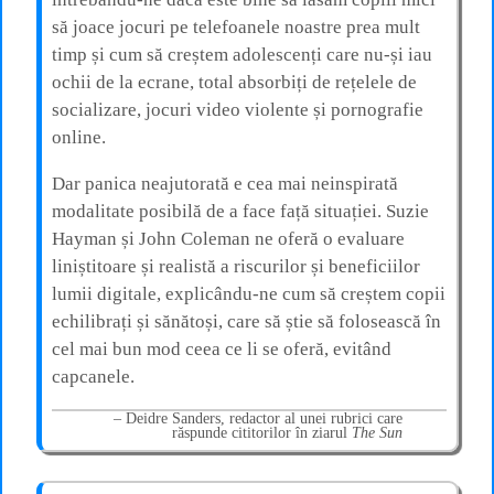
să joace jocuri pe telefoanele noastre prea mult
timp și cum să creștem adolescenți care nu-și iau
ochii de la ecrane, total absorbiți de rețelele de
socializare, jocuri video violente și pornografie
online.
Dar panica neajutorată e cea mai neinspirată
modalitate posibilă de a face față situației. Suzie
Hayman și John Coleman ne oferă o evaluare
liniștitoare și realistă a riscurilor și beneficiilor
lumii digitale, explicându-ne cum să creștem copii
echilibrați și sănătoși, care să știe să folosească în
cel mai bun mod ceea ce li se oferă, evitând
capcanele.
Deidre Sanders, redactor al unei rubrici care
răspunde cititorilor în ziarul
The Sun