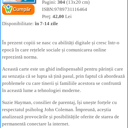
Pagini:
304
(13x20 cm)
ISBN:9789731116464
Cumpăr
Cartea:
Părinții și tehnologia digitală
– Cum
Preţ:
42,00
Lei
să crești generația conectată
Autor:
Dr.
John Coleman, Suzie Hayman,
Disponibilitate:
în 7-14 zile
Editura:
Herald
În prezent copiii se nasc cu abilități digitale și cresc într-o
epocă în care rețelele sociale și comunicarea online
reprezintă norma.
Această carte este un ghid indispensabil pentru părinții care
au senzația că se lupta să țină pasul, prin faptul că abordează
problemele cu care tinerii și familiile acestora se confruntă
în această lume a tehnologiei moderne.
Suzie Hayman, consilier de parentaj, își unește forțele cu
respectatul psiholog John Coleman. Împreună, aceștia
analizează provocările și posibilitățile oferite de starea de
permanentă conectare la internet.