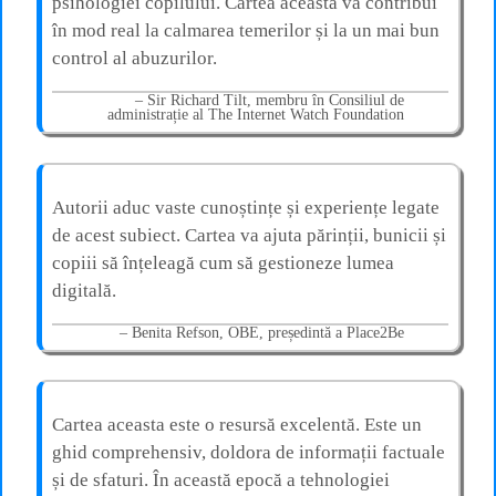
psihologiei copilului. Cartea aceasta va contribui
în mod real la calmarea temerilor și la un mai bun
control al abuzurilor.
Sir Richard Tilt, membru în Consiliul de
administrație al The Internet Watch Foundation
Autorii aduc vaste cunoștințe și experiențe legate
de acest subiect. Cartea va ajuta părinții, bunicii și
copiii să înțeleagă cum să gestioneze lumea
digitală.
Benita Refson, OBE, președintă a Place2Be
Cartea aceasta este o resursă excelentă. Este un
ghid comprehensiv, doldora de informații factuale
și de sfaturi. În această epocă a tehnologiei