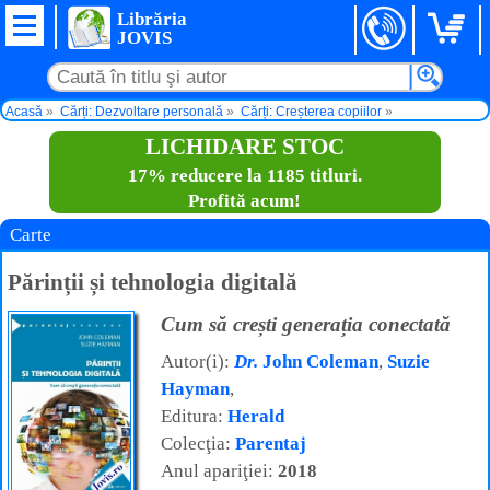
Librăria
JOVIS
Acasă
Cărți: Dezvoltare personală
Cărți: Creșterea copiilor
Părinții și tehnologia digitală
LICHIDARE STOC
17% reducere la 1185 titluri.
Profită acum!
Carte
Părinții și tehnologia digitală
Cum să crești generația conectată
Autor(i):
Dr.
John Coleman
,
Suzie
Hayman
,
Editura:
Herald
Colecţia:
Parentaj
Anul apariţiei:
2018