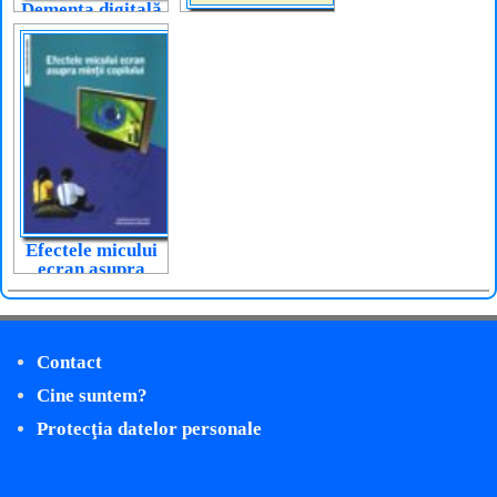
Demența digitală
Copiii și ecranele
luminoase
Efectele micului
ecran asupra
minții copilului
Contact
Cine suntem?
Protecţia datelor personale