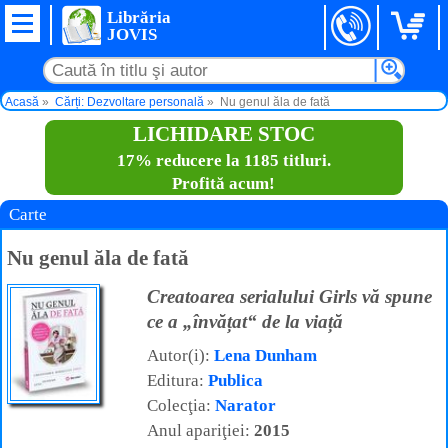
Librăria
JOVIS
Acasă
Cărți: Dezvoltare personală
Nu genul ăla de fată
LICHIDARE STOC
17% reducere la 1185 titluri.
Profită acum!
Carte
Nu genul ăla de fată
Creatoarea serialului Girls vă spune
ce a „învățat“ de la viață
Autor(i):
Lena Dunham
Editura:
Publica
Colecţia:
Narator
Anul apariţiei:
2015