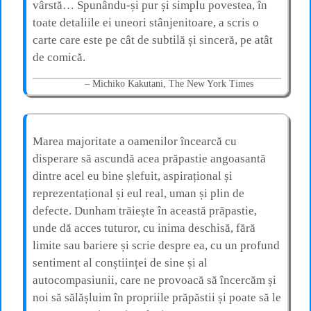
vârstă… Spunându-și pur și simplu povestea, în
toate detaliile ei uneori stânjenitoare, a scris o
carte care este pe cât de subtilă și sinceră, pe atât
de comică.
Michiko Kakutani, The New York Times
Marea majoritate a oamenilor încearcă cu
disperare să ascundă acea prăpastie angoasantă
dintre acel eu bine șlefuit, aspirațional și
reprezentațional și eul real, uman și plin de
defecte. Dunham trăiește în această prăpastie,
unde dă acces tuturor, cu inima deschisă, fără
limite sau bariere și scrie despre ea, cu un profund
sentiment al conștiinței de sine și al
autocompasiunii, care ne provoacă să încercăm și
noi să sălășluim în propriile prăpăstii și poate să le