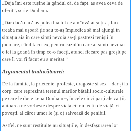
„Deja îmi este rușine la gândul că, de fapt, aș avea ceva de
oferit“, scrie Dunham.
„Dar dacă dacă aș putea lua tot ce am învățat și ți-aș face
treaba mai ușoară ție sau te-aș împiedica să mai ajungi în
situația aia în care simți nevoia să-ți păstrezi tenișii în
picioare, când faci sex, pentru cazul în care ai simți nevoia s-
o iei la goană în timp ce-o faceți, atunci fiecare pas greșit pe
care îl voi fi făcut eu a meritat.“
Argumentul traducătoarei:
De la familie, la prietenie, profesie, dragoste și sex – dar și la
corp, care reprezintă terenul marilor bătălii socio-culturale
pe care le duce Lena Dunham –, în cele cinci părți ale cărții,
autoarea ne vorbește despre viața ei: nu lecții de viață, ci
povești, al căror umor le (și o) salvează de penibil.
Astfel, ne sunt restituite nu situațiile, în desfășurarea lor