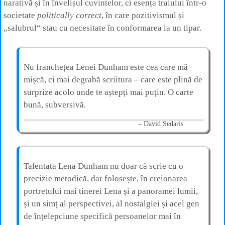
narativă și în învelișul cuvintelor, ci esența traiului într-o
societate
politically correct
, în care pozitivismul și
„salubrul“ stau cu necesitate în conformarea la un tipar.
Nu franchețea Lenei Dunham este cea care mă
mișcă, ci mai degrabă scriitura – care este plină de
surprize acolo unde te aștepți mai puțin. O carte
bună, subversivă.
David Sedaris
Talentata Lena Dunham nu doar că scrie cu o
precizie metodică, dar folosește, în creionarea
portretului mai tinerei Lena și a panoramei lumii,
și un simț al perspectivei, al nostalgiei și acel gen
de înțelepciune specifică persoanelor mai în