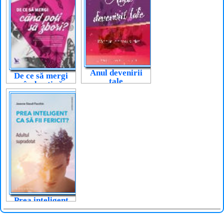
Anul devenirii
De ce să mergi
tale
când poți să
zbori?
Prea inteligent
ca să fii fericit?