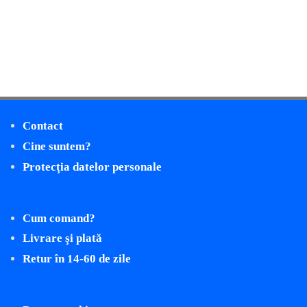
Contact
Cine suntem?
Protecţia datelor personale
Cum comand?
Livrare şi plată
Retur în 14-60 de zile