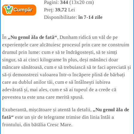
Pagini:
344
(13x20 cm)
Preţ:
39,72
Lei
Cumpăr
Disponibilitate:
în 7-14 zile
În
„Nu genul ăla de fată“
, Dunham ridică un văl de pe
experiențele care alcătuiesc procesul prin care ne construim
drumul prin lume: cum e să te îndrăgostești, să te simți
singur, să ai cinci kilograme în plus, deși mănânci doar
mâncare sănătoasă, cum e să trebuiască să te faci apreciată și
să-ți demonstrezi valoarea într-o încăpere plină de bărbați
care au dublul anilor tăi, cum e să întâlnești iubirea
adevărată și, mai ales, cum e să ai tupeul de a crede că
povestea ta este una care merită spusă.
Exuberantă, mișcătoare și atentă la detalii,
„Nu genul ăla de
fată“
este un șir de telegrame trimise din linia întâi a
frontului, din bătălia Cresc Mare.