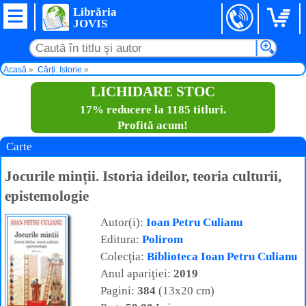
Librăria
JOVIS
Acasă
Cărți: Istorie
Jocurile minții. Istoria ideilor, teoria culturii, epistemologie
LICHIDARE STOC
17% reducere la 1185 titluri.
Profită acum!
Carte
Jocurile minții. Istoria ideilor, teoria culturii,
epistemologie
Autor(i):
Ioan Petru Culianu
Editura:
Polirom
Colecţia:
Biblioteca Ioan Petru Culianu
Anul apariţiei:
2019
Pagini:
384
(13x20 cm)