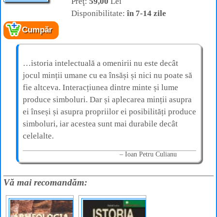
Preţ:
59,00
Lei
Disponibilitate:
în 7-14 zile
Cumpăr
…istoria intelectuală a omenirii nu este decât
jocul minții umane cu ea însăși și nici nu poate să
fie altceva. Interacțiunea dintre minte și lume
produce simboluri. Dar și aplecarea minții asupra
ei înseși și asupra propriilor ei posibilități produce
simboluri, iar acestea sunt mai durabile decât
celelalte.
Ioan Petru Culianu
Vă mai recomandăm: