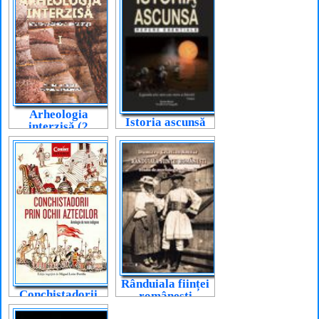
Arheologia
Istoria ascunsă
interzisă (2
volume)
Rânduiala ființei
Conchistadorii
românești
prin ochii
aztecilor