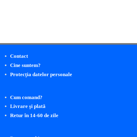
Contact
Cine suntem?
Protecţia datelor personale
Cum comand?
Livrare şi plată
Retur în 14-60 de zile