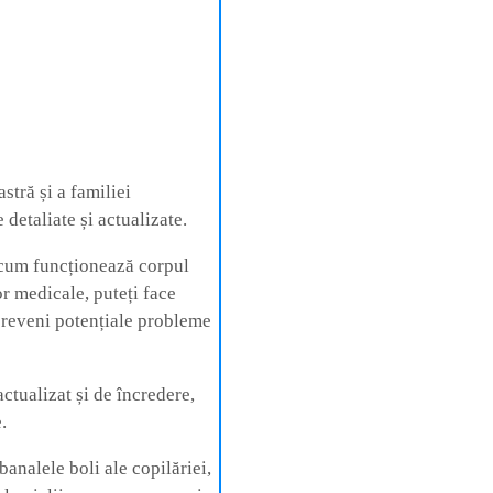
stră și a familiei
detaliate și actualizate.
i cum funcționează corpul
r medicale, puteți face
r preveni potențiale probleme
actualizat și de încredere,
.
analele boli ale copilăriei,