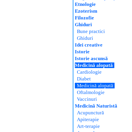
Etnologie
Ezoterism
Filozofie
Ghiduri
Bune practici
Ghiduri
Idei creative
Istorie
Istorie ascunsă
Medicină alopată
Cardiologie
Diabet
Medicină alopată
Oftalmologie
Vaccinuri
Medicină Naturistă
Acupunctură
Apiterapie
Art-terapie