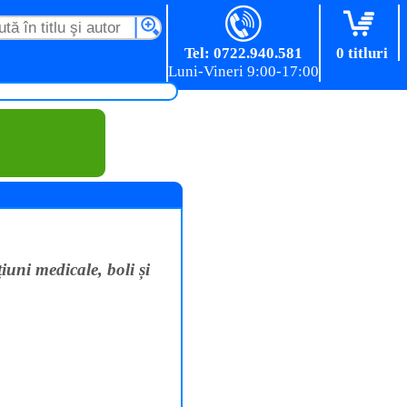
Tel: 0722.940.581
0 titluri
iuni medicale, boli și