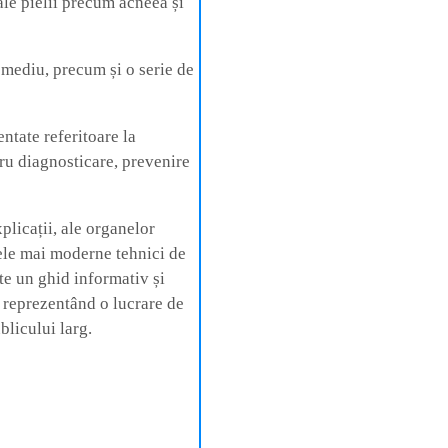
 ale pielii precum acneea și
e mediu, precum și o serie de
entate referitoare la
tru diagnosticare, prevenire
plicații, ale organelor
cele mai moderne tehnici de
te un ghid informativ și
 reprezentând o lucrare de
blicului larg.