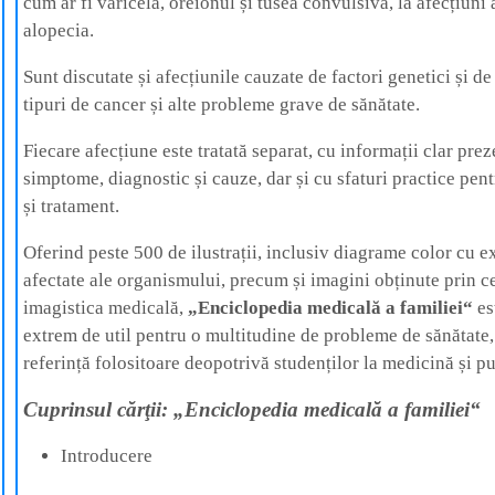
cum ar fi varicelă, oreionul și tusea convulsivă, la afecțiuni
alopecia.
Sunt discutate și afecțiunile cauzate de factori genetici și d
tipuri de cancer și alte probleme grave de sănătate.
Fiecare afecțiune este tratată separat, cu informații clar prez
simptome, diagnostic și cauze, dar și cu sfaturi practice pen
și tratament.
Oferind peste 500 de ilustrații, inclusiv diagrame color cu ex
afectate ale organismului, precum și imagini obținute prin 
imagistica medicală,
„Enciclopedia medicală a familiei“
es
extrem de util pentru o multitudine de probleme de sănătate,
referință folositoare deopotrivă studenților la medicină și pu
Cuprinsul cărţii: „Enciclopedia medicală a familiei“
Introducere