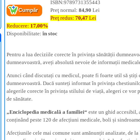
Cartea:
Enciclopedia medicală a familiei
–
ISBN:9789731355443
Ghid ilustrat despre numeroase afecțiuni
Preţ normal:
84,90
Lei
Cumpăr
medicale, boli și sindroame
Autor:
Peter Abrahams
Preţ redus:
70,47
Lei
Editura:
Corint
Reducere:
17,00%
Disponibilitate:
în stoc
Pentru a lua deciziile corecte în privința sănătății dumneavoa
dumneavoastră, aveți absolută nevoie de informații medicale 
Atunci când discutați cu medicul, poate fi foarte util să știț
dumneavoastră. Dacă sunteți informat în privința chestiunilo
alegerile corecte în privința stilului de viață, alegeri ce vo
de sănătate.
„Enciclopedia medicală a familiei“
este un ghid accesibil, 
conținând peste 120 de afecțiuni medicale, boli și sindroame
Afecțiunile cele mai comune sunt amănunțit analizate, de la b