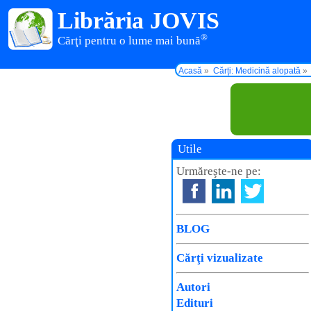
Librăria JOVIS
®
Cărţi pentru o lume mai bună
Acasă
Cărți: Medicină alopată
Utile
Urmăreşte-ne pe:
BLOG
Cărţi vizualizate
Autori
Edituri