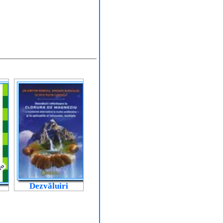
Dezvăluiri
referitoare la
clorura de
magneziu