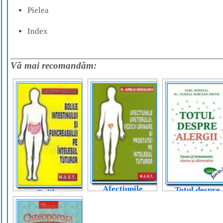
Pielea
Index
Vă mai recomandăm:
Afecțiunile
Totul despre
Bolile
ureterului,
alergii
intestinului și
vezicii urinare și
pancreasului pe
prostatei pe
înțelesul tuturor
înțelesul tuturor