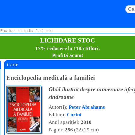
Enciclopedia medicală a familiei
LICHIDARE STOC
17% reducere la 1185 titluri.
Profită acum!
Carte
Enciclopedia medicală a familiei
Ghid ilustrat despre numeroase afecț
sindroame
Autor(i):
Peter Abrahams
Editura:
Corint
Anul apariţiei:
2010
Pagini:
256
(22x29 cm)