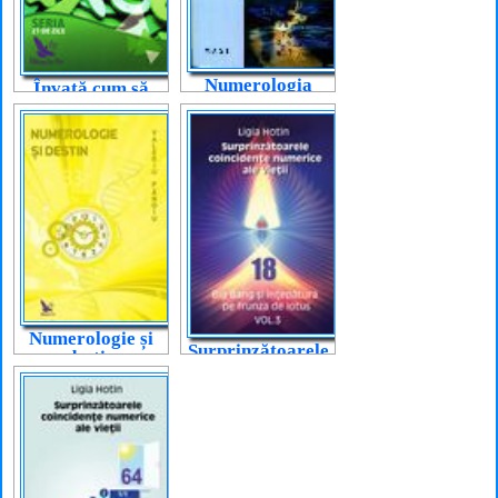
Numerologia
Învață cum să
medicală
folosești
numerologia în
21 de zile
Numerologie și
Surprinzătoarele
destin
coincidențe
numerice ale
vieții. Vol.3