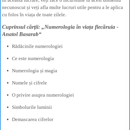
În această lucrare, veți face o incursiune în acest domeniu
necunoscut și veți afla multe lucruri utile pentru a le aplica
cu folos în viața de toate zilele.
Cuprinsul cărţii: „Numerologia în viața fiecăruia -
Anatol Basarab“
Rădăcinile numerologiei
Ce este numerologia
Numerologia și magia
Numele și cifrele
O privire asupra numerologiei
Simbolurile luminii
Demascarea cifrelor