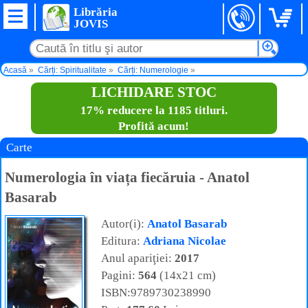
Librăria
JOVIS
Acasă
Cărți: Spiritualitate
Cărți: Numerologie
Numerologia în viața fiecăruia - Anatol Basarab
LICHIDARE STOC
17% reducere la 1185 titluri.
Profită acum!
Carte
Numerologia în viața fiecăruia - Anatol
Basarab
Autor(i):
Anatol Basarab
Editura:
Adriana Nicolae
Anul apariţiei:
2017
Pagini:
564
(14x21 cm)
ISBN:9789730238990