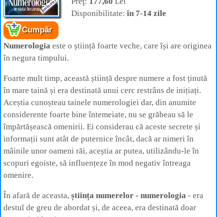
Preţ:
177,60
Lei
Disponibilitate:
în 7-14 zile
Cartea:
Numerologia în viața fiecăruia -
Anatol Basarab
Cumpăr
Autor:
Anatol Basarab
Editura:
Adriana Nicolae
Numerologia
este o știință foarte veche, care își are originea
în negura timpului.
Foarte mult timp, această știință despre numere a fost ținută
în mare taină și era destinată unui cerc restrâns de inițiați.
Aceștia cunoșteau tainele numerologiei dar, din anumite
considerente foarte bine întemeiate, nu se grăbeau să le
împărtășească omenirii. Ei considerau că aceste secrete și
informații sunt atât de puternice încât, dacă ar nimeri în
mâinile unor oameni răi, aceștia ar putea, utilizându-le în
scopuri egoiste, să influențeze în mod negativ întreaga
omenire.
În afară de aceasta,
știința numerelor - numerologia
- era
destul de greu de abordat și, de aceea, era destinată doar