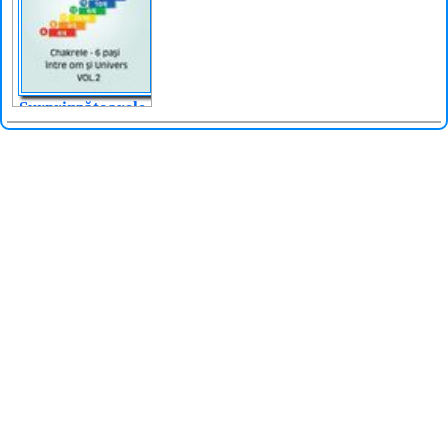
Surprinzătoarele
coincidențe
numerice ale
vieții. Vol.2