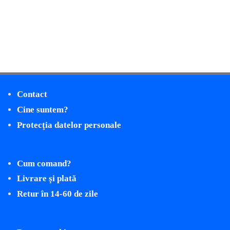
Contact
Cine suntem?
Protecţia datelor personale
Cum comand?
Livrare şi plată
Retur în 14-60 de zile