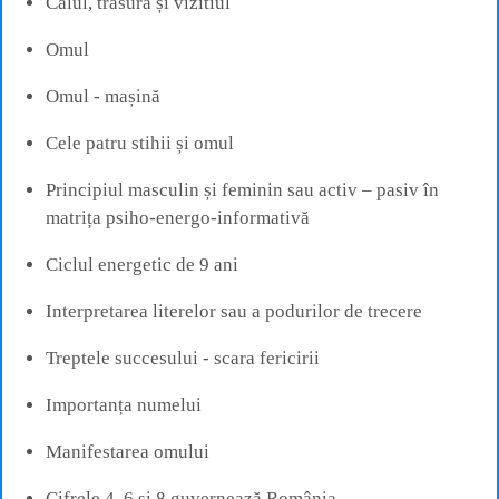
Calul, trăsura și vizitiul
Omul
Omul - mașină
Cele patru stihii și omul
Principiul masculin și feminin sau activ – pasiv în
matrița psiho-energo-informativă
Ciclul energetic de 9 ani
Interpretarea literelor sau a podurilor de trecere
Treptele succesului - scara fericirii
Importanța numelui
Manifestarea omului
Cifrele 4, 6 și 8 guvernează România