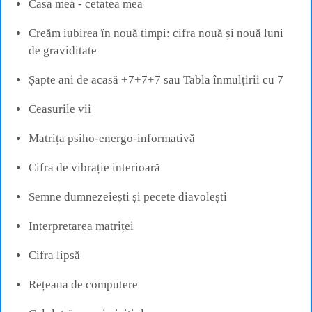
Casa mea - cetatea mea
Creăm iubirea în nouă timpi: cifra nouă și nouă luni
de graviditate
Șapte ani de acasă +7+7+7 sau Tabla înmulțirii cu 7
Ceasurile vii
Matrița psiho-energo-informativă
Cifra de vibrație interioară
Semne dumnezeiești și pecete diavolești
Interpretarea matriței
Cifra lipsă
Rețeaua de computere