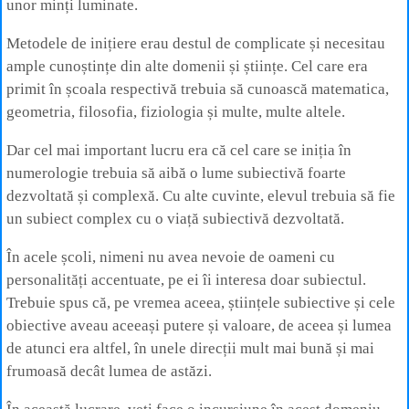
unor minți luminate.
Metodele de inițiere erau destul de complicate și necesitau
ample cunoștințe din alte domenii și științe. Cel care era
primit în școala respectivă trebuia să cunoască matematica,
geometria, filosofia, fiziologia și multe, multe altele.
Dar cel mai important lucru era că cel care se iniția în
numerologie trebuia să aibă o lume subiectivă foarte
dezvoltată și complexă. Cu alte cuvinte, elevul trebuia să fie
un subiect complex cu o viață subiectivă dezvoltată.
În acele școli, nimeni nu avea nevoie de oameni cu
personalități accentuate, pe ei îi interesa doar subiectul.
Trebuie spus că, pe vremea aceea, științele subiective și cele
obiective aveau aceeași putere și valoare, de aceea și lumea
de atunci era altfel, în unele direcții mult mai bună și mai
frumoasă decât lumea de astăzi.