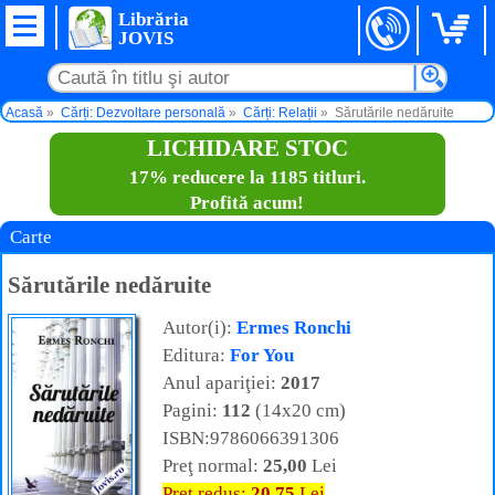
Librăria
JOVIS
Acasă
Cărți: Dezvoltare personală
Cărți: Relații
Sărutările nedăruite
LICHIDARE STOC
17% reducere la 1185 titluri.
Profită acum!
Carte
Sărutările nedăruite
Autor(i):
Ermes Ronchi
Editura:
For You
Anul apariţiei:
2017
Pagini:
112
(14x20 cm)
ISBN:9786066391306
Preţ normal:
25,00
Lei
Preţ redus:
20,75
Lei