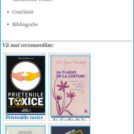
Concluzie
Bibliografie
Vă mai recomandăm:
Prieteniile toxice
Ia-ți adio de la
certuri