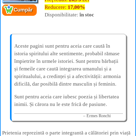
Reducere:
17,00%
Cumpăr
Cartea:
Sărutările nedăruite
Disponibilitate:
în stoc
Autor:
Ermes Ronchi
Editura:
For You
Aceste pagini sunt pentru aceia care caută în
istoria spiritului alte sentimente, probabil rămase
împietrite în urmele istoriei. Sunt pentru bărbații
și femeile care caută integrarea umanului și a
spiritualului, a credinței și a afectivității: armonia
dificilă, dar posibilă dintre masculin și feminin.
Sunt pentru aceia care iubesc poezia și libertatea
inimii. Și cărora nu le este frică de pasiune.
Ermes Ronchi
Prietenia reprezintă o parte integrantă a călătoriei prin viață