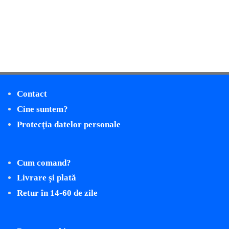
Contact
Cine suntem?
Protecţia datelor personale
Cum comand?
Livrare şi plată
Retur în 14-60 de zile