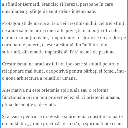
a sfinților Bernard, Francisc și Tereza, persoane în care
umanitatea și sfințenia sunt strâns îngemănate.
Protagoniști de marcă ai istoriei creștinismului, cei trei sfinți
ne ajută să luăm urma unei alte povești, mai puțin oficiale,
dar nu mai puțin reale și importante: o istorie ce nu are loc pe
coridoarele puterii, ci este alcătuită din întâlniri, din
suferință, din emoție împărtășită. Fără teamă de pasiune.
Creștinismul ne arată astfel noi ipostaze și soluții pentru o
relaționare mai bună, deopotrivă pentru bărbați și femei, într-
o nouă arhitectură a relațiilor umane.
Alternativa nu este prietenia spirituală sau o reformă
funcțională ori un nou proiect eclezial, ci prietenia umană,
plină de emoție și de viață.
Și aceasta pentru că dragostea și prietenia constituie o parte
crucială din „știința practică“ de a trăi, o spiritualitate ce nu