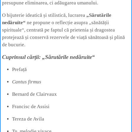
presupune eliminarea, ci adăugarea umanului.
O bijuterie ideatică și stilistică, lucrarea
„Sărutările
nedăruite“
ne propune o reflecție asupra „sănătății
spirituale“, centrată pe faptul că prietenia și dragostea
protejează și conservă rezervele de viață sănătoasă și plină
de bucurie.
Cuprinsul cărţii: „Sărutările nedăruite“
Prefață
Cantus firmus
Bernard de Clairvaux
Francisc de Assisi
Tereza de Avila
Tu, melodie vivace