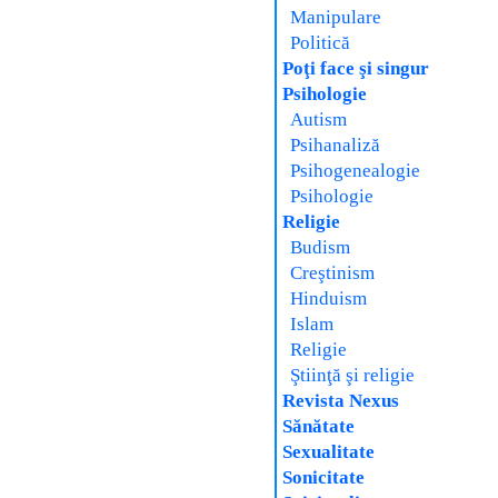
Manipulare
Politică
Poţi face şi singur
Psihologie
Autism
Psihanaliză
Psihogenealogie
Psihologie
Religie
Budism
Creştinism
Hinduism
Islam
Religie
Ştiinţă şi religie
Revista Nexus
Sănătate
Sexualitate
Sonicitate