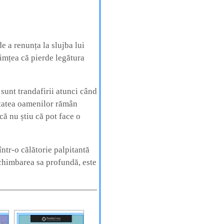
e a renunța la slujba lui
 simțea că pierde legătura
sunt trandafirii atunci când
ritatea oamenilor rămân
că nu știu că pot face o
ntr-o călătorie palpitantă
schimbarea sa profundă, este