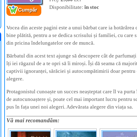
Disponibilitate:
în stoc
Cumpăr
Cartea:
Alegerea
Autor:
Og Mandino
Editura:
Curtea Veche
Vocea din aceste pagini este a unui bărbat care ia hotărârea d
bine plătită, pentru a se dedica scrisului și familiei, cu care
din pricina îndelungatelor ore de muncă.
Bărbatul din acest text ajunge să descopere cât de parfumați 
îți iei răgazul de a te opri să îi miroși. Își dă seama că majo
captivii ignoranței, sărăciei și autocompătimirii doar pentru 
alegere.
Protagonistul cunoaște un succes neașteptat care îl va purta î
de autocunoaștere și, poate cel mai important lucru pentru 
pus în fața unei noi alegeri. Adevărata alegere din viața sa.
Vă mai recomandăm: