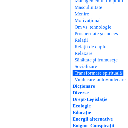
Managementul timpului
Masculinitate
Menire
Motivaţional
Om vs. tehnologie
Prosperitate şi succes
Relaţii
Relaţii de cuplu
Relaxare
Sănătate şi frumuseţe
Socializare
Transformare spirituală
Vindecare-autovindecare
Dicţionare
Diverse
Drept-Legislaţie
Ecologie
Educaţie
Energii alternative
Enigme-Conspiraţii