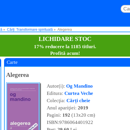
lă
Cărți: Transformare spirituală
Alegerea
LICHIDARE STOC
17% reducere la 1185 titluri.
Profită acum!
Carte
Alegerea
Autor(i):
Og Mandino
Editura:
Curtea Veche
Colecţia:
Cărți cheie
Anul apariţiei:
2019
Pagini:
192
(13x20 cm)
ISBN:9786064401922
Preţ:
29,60
Lei