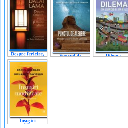
Despre fericire,
Dilema
Punctul de
viață și multe
alegere
altele
Însușiri
modificate