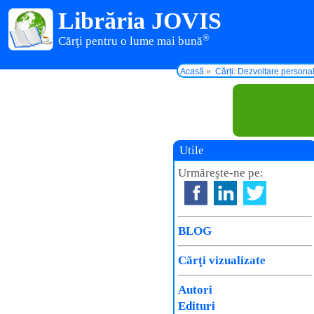
Librăria JOVIS
®
Cărţi pentru o lume mai bună
Acasă
Cărți: Dezvoltare persona
Utile
Urmăreşte-ne pe:
BLOG
Cărţi vizualizate
Autori
Edituri