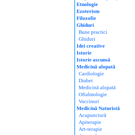
Etnologie
Ezoterism
Filozofie
Ghiduri
Bune practici
Ghiduri
Idei creative
Istorie
Istorie ascunsă
Medicină alopată
Cardiologie
Diabet
Medicină alopată
Oftalmologie
Vaccinuri
Medicină Naturistă
Acupunctură
Apiterapie
Art-terapie